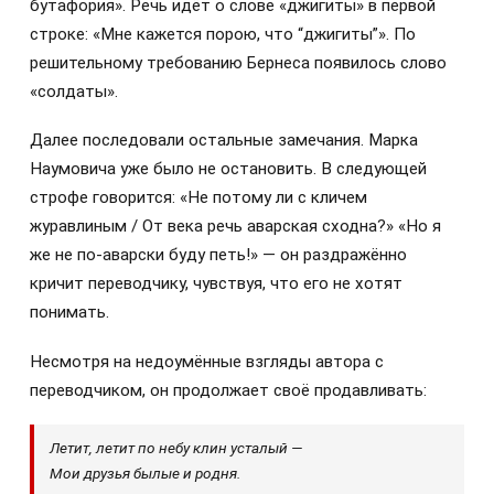
бутафория». Речь идёт о слове «джигиты» в первой
строке: «Мне кажется порою, что “джигиты”». По
решительному требованию Бернеса появилось слово
«солдаты».
Далее последовали остальные замечания. Марка
Наумовича уже было не остановить. В следующей
строфе говорится: «Не потому ли с кличем
журавлиным / От века речь аварская сходна?» «Но я
же не по-аварски буду петь!» — он раздражённо
кричит переводчику, чувствуя, что его не хотят
понимать.
Несмотря на недоумённые взгляды автора с
переводчиком, он продолжает своё продавливать:
Летит, летит по небу клин усталый —
Мои друзья былые и родня.