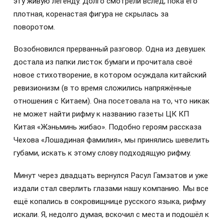
эту живую легенду. Долго смотрели вслед, пока его
плотная, коренастая фигура не скрылась за
поворотом.
Возобновился прерванный разговор. Одна из девушек
достала из папки листок бумаги и прочитала своё
новое стихотворение, в котором осуждала китайский
ревизионизм (в то время сложились напряжённые
отношения с Китаем). Она посетовала на то, что никак
не может найти рифму к названию газеты ЦК КП
Китая «Жэньминь жибао». Подобно героям рассказа
Чехова «Лошадиная фамилия», мы принялись шевелить
губами, искать к этому слову подходящую рифму.
Минут через двадцать вернулся Расул Гамзатов и уже
издали стал сверлить глазами нашу компанию. Мы все
ещё копались в сокровищнице русского языка, рифму
искали. Я, недолго думая, вскочил с места и подошёл к