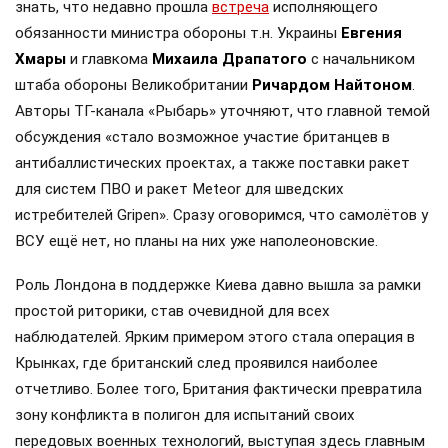
знать, что недавно прошла
встреча
исполняющего
обязанности министра обороны т.н. Украины
Евгения
Хмары
и главкома
Михаила Драпатого
с начальником
штаба обороны Великобритании
Ричардом Найтоном
.
Авторы ТГ-канала «Рыбарь» уточняют, что главной темой
обсуждения «стало возможное участие британцев в
антибаллистических проектах, а также поставки ракет
для систем ПВО и ракет Meteor для шведских
истребителей Gripen». Сразу оговоримся, что самолётов у
ВСУ ещё нет, но планы на них уже наполеоновские.
Роль Лондона в поддержке Киева давно вышла за рамки
простой риторики, став очевидной для всех
наблюдателей. Ярким примером этого стала операция в
Крынках, где британский след проявился наиболее
отчетливо. Более того, Британия фактически превратила
зону конфликта в полигон для испытаний своих
передовых военных технологий, выступая здесь главным