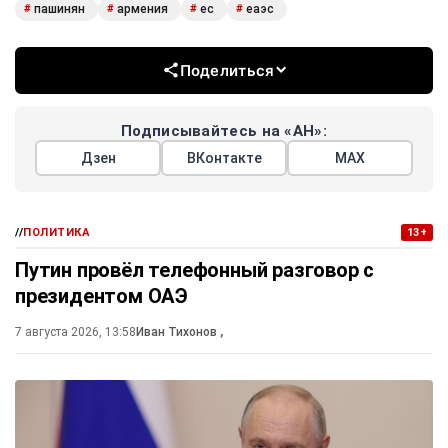
пашинян
армения
ес
еаэс
#
#
#
#
Поделиться
Подписывайтесь на «АН»:
Дзен
ВКонтакте
МАХ
//
ПОЛИТИКА
13+
Путин провёл телефонный разговор с
президентом ОАЭ
7 августа 2026, 13:58
Иван Тихонов
,