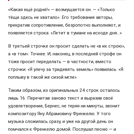
«Какая ещё родня!» — возмущается он. — «Только
тёщи здесь не хватало». Его требование авторы,
прекратив сопротивление, безропотно выполняют, и
появляется строка: «Летит в тумане на исходе дня…»
В третьей строчке он просит сделать не «в их строю»,
а «в том». Точнее. И, наконец, в последней строфе он
тоже просит переделать — в частности, вместо
строчки: «Я улечу за тридевять земель» появилась: «Я
поплыву в такой же сизой мгле».
Таким образом, из оригинальных 24 строк осталось
лишь 16. Перечитав заново текст и выразив своё
удовлетворение, Бернес, не теряя ни минуты, звонит
композитору Яну Абрамовичу Френкелю. У того
музыка сложилась сразу, и уже на другой день он
помчался к Френкелю домой. Послушал песню — и