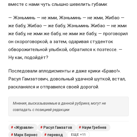
вместе с нами чуть слышно шевелить губами:
— Жэньминь — не жми, Жэньминь — не жми, Жибао —
же бабу, Жибао — же бабу, Жэньминь Жибао — не жми
же бабу, не жми же бабу, не жми же бабу, — проговорил
он скороговоркой, а затем, одаривая студенток
обворожительной улыбкой, обратился к поэтессе. —
Ну как, подойдёт?
Последовали аплодисменты и даже крики «Браво!».
Расул Гамзатович, довольный удачной шуткой, встал,
раскланялся и отправился своей дорогой.
Мнения, высказываемые в данной рубрике, могут не
совпадать с позицией редакции
«Журавли»
Расул Гамзатов
Наум Гребнев
#
#
#
Марк Бернес
перевод
#
#
ЕЩЕ +11