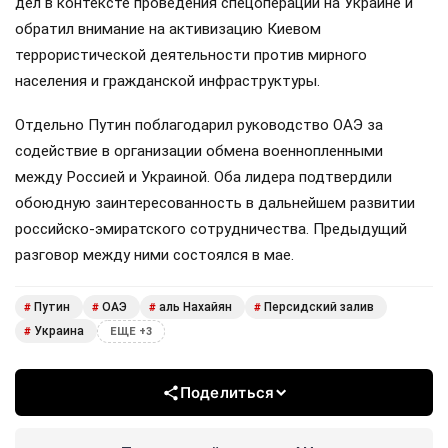
дел в контексте проведения спецоперации на Украине и
обратил внимание на активизацию Киевом
террористической деятельности против мирного
населения и гражданской инфраструктуры.
Отдельно Путин поблагодарил руководство ОАЭ за
содействие в организации обмена военнопленными
между Россией и Украиной. Оба лидера подтвердили
обоюдную заинтересованность в дальнейшем развитии
российско-эмиратского сотрудничества. Предыдущий
разговор между ними состоялся в мае.
Путин
ОАЭ
аль Нахайян
Персидский залив
#
#
#
#
Украина
#
ЕЩЕ +3
Поделиться