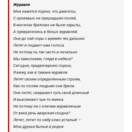
Журавли
Мне кажется порою, что джигиты,
С кровавых не пришедшие полей,
В могилах братских не были зарыты,
А превратились в белых журавлей.
Они до сей поры с времён тех дальних
Летят и подают нам голоса.
Не потому ль так часто и печально
Мы замолкаем, глядя в небеса?
Сегодня, предвечернею порою,
Я вижу, как в тумане журавли
Летят своим определённым строем,
Как по полям людьми они брели.
Они летят, свершают путь свой длинный
И выкликают чьи-то имена.
Не потому ли с кличем журавлиным
От века речь аварская сходна?
Летит, летит по небу клин усталый —
Мои друзья былые и родня.