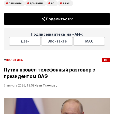
пашинян
армения
ес
еаэс
#
#
#
#
Поделиться
Подписывайтесь на «АН»:
Дзен
ВКонтакте
МАХ
//
ПОЛИТИКА
13+
Путин провёл телефонный разговор с
президентом ОАЭ
7 августа 2026, 13:58
Иван Тихонов
,