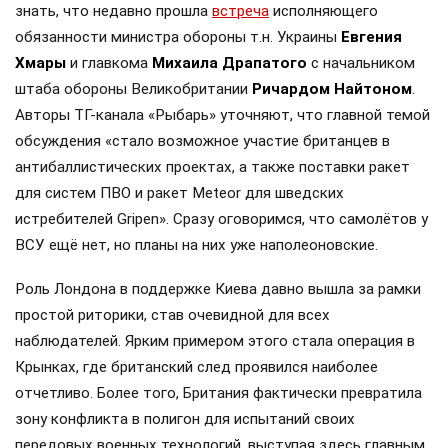
знать, что недавно прошла
встреча
исполняющего
обязанности министра обороны т.н. Украины
Евгения
Хмары
и главкома
Михаила Драпатого
с начальником
штаба обороны Великобритании
Ричардом Найтоном
.
Авторы ТГ-канала «Рыбарь» уточняют, что главной темой
обсуждения «стало возможное участие британцев в
антибаллистических проектах, а также поставки ракет
для систем ПВО и ракет Meteor для шведских
истребителей Gripen». Сразу оговоримся, что самолётов у
ВСУ ещё нет, но планы на них уже наполеоновские.
Роль Лондона в поддержке Киева давно вышла за рамки
простой риторики, став очевидной для всех
наблюдателей. Ярким примером этого стала операция в
Крынках, где британский след проявился наиболее
отчетливо. Более того, Британия фактически превратила
зону конфликта в полигон для испытаний своих
передовых военных технологий, выступая здесь главным