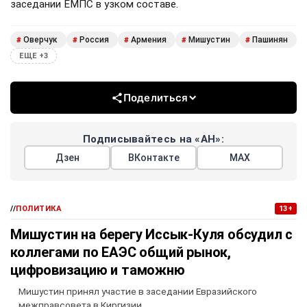
заседании ЕМПС в узком составе.
Оверчук
Россия
Армения
Мишустин
Пашинян
#
#
#
#
#
ЕЩЕ +3
Поделиться
Подписывайтесь на «АН»:
Дзен
ВКонтакте
МАХ
//
ПОЛИТИКА
13+
Мишустин на берегу Иссык-Куля обсудил с
коллегами по ЕАЭС общий рынок,
цифровизацию и таможню
Мишустин принял участие в заседании Евразийского
межправсовета в Киргизии