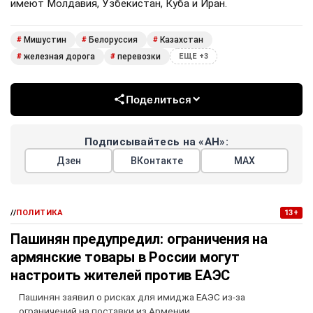
имеют Молдавия, Узбекистан, Куба и Иран.
Мишустин
Белоруссия
Казахстан
#
#
#
железная дорога
перевозки
#
#
ЕЩЕ +3
Поделиться
Подписывайтесь на «АН»:
Дзен
ВКонтакте
МАХ
//
ПОЛИТИКА
13+
Пашинян предупредил: ограничения на
армянские товары в России могут
настроить жителей против ЕАЭС
Пашинян заявил о рисках для имиджа ЕАЭС из-за
ограничений на поставки из Армении