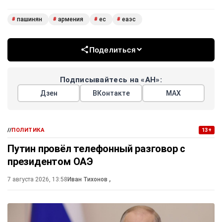
пашинян
армения
ес
еаэс
#
#
#
#
Поделиться
Подписывайтесь на «АН»:
Дзен
ВКонтакте
МАХ
//
ПОЛИТИКА
13+
Путин провёл телефонный разговор с
президентом ОАЭ
7 августа 2026, 13:58
Иван Тихонов
,