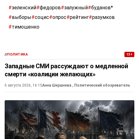
#
зеленский
#
федоров
#
залужный
#
буданов*
#
выборы
#
социс
#
опрос
#
рейтинг
#
разумков
#
тимошенко
//
ПОЛИТИКА
13+
Западные СМИ рассуждают о медленной
смерти «коалиции желающих»
6 августа 2026, 16:15
Анна Шершнева
, Политический обозреватель