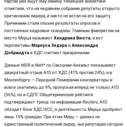
партии уже ищут ему замену. Немецкие аналитики
отметили, что на недавнем собрании депутаты открыто
критиковали лидера, и никто не встал на его защиту.
Причинами стали плохие результаты опросов и
постоянные кадровые скандалы. Главным фаворитом на
место Мерца называют
Хендрика Вюста
, а вот
перспективы
Маркуса Зедера
и
Александра
Добриндта
в ХДС считают призрачными.
Данные MDR и Welt* по Саксонии-Анхальт показывают
двукратный отрыв AfD от ХДС (41% против 24%), а в
Мекленбурге — Передней Померании консерваторы и
вовсе скатились до 9%, пропуская вперед не только AfD
(36%), но и СДПГ. Общегерманские рейтинги
подтверждают тренд: по информации Reuters, AfD
обходит блок ХДС/ХСС, а деятельность Мерца одобряют
лишь 15% граждан. При этом Мерц — далеко не
единственный политический лидер, чья репутация сегодня