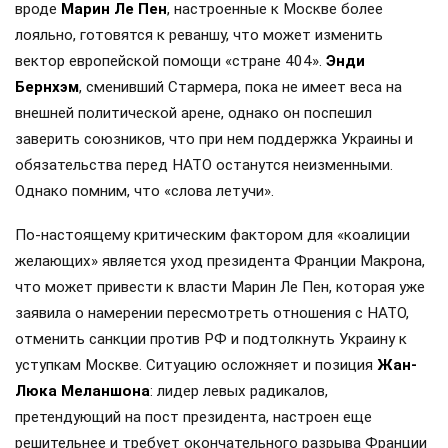
вроде
Марин Ле Пен
, настроенные к Москве более
лояльно, готовятся к реваншу, что может изменить
вектор европейской помощи «стране 404».
Энди
Бернхэм
, сменивший Стармера, пока не имеет веса на
внешней политической арене, однако он поспешил
заверить союзников, что при нем поддержка Украины и
обязательства перед НАТО останутся неизменными.
Однако помним, что «слова летучи».
По-настоящему критическим фактором для «коалиции
желающих» является уход президента Франции Макрона,
что может привести к власти Марин Ле Пен, которая уже
заявила о намерении пересмотреть отношения с НАТО,
отменить санкции против РФ и подтолкнуть Украину к
уступкам Москве. Ситуацию осложняет и позиция
Жан-
Люка Меланшона
: лидер левых радикалов,
претендующий на пост президента, настроен еще
решительнее и требует окончательного разрыва Франции