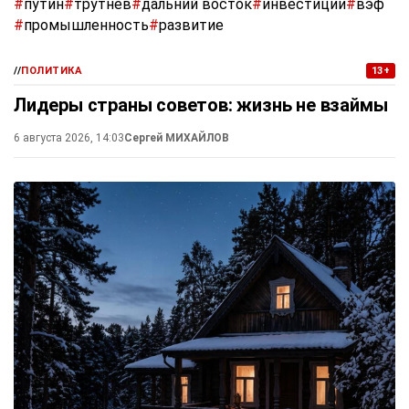
#
путин
#
трутнев
#
дальний восток
#
инвестиции
#
вэф
#
промышленность
#
развитие
//
ПОЛИТИКА
13+
Лидеры страны советов: жизнь не взаймы
6 августа 2026, 14:03
Сергей МИХАЙЛОВ