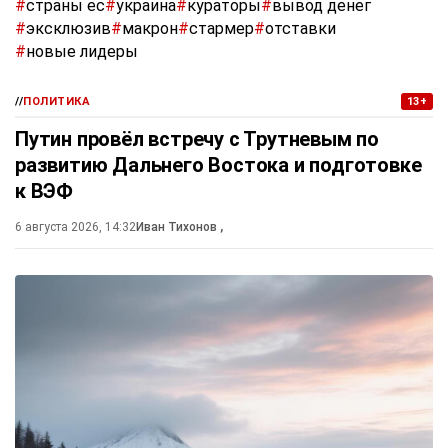
#
страны ес
#
украина
#
кураторы
#
вывод денег
#
эксклюзив
#
макрон
#
стармер
#
отставки
#
новые лидеры
//
ПОЛИТИКА
13+
Путин провёл встречу с Трутневым по
развитию Дальнего Востока и подготовке
к ВЭФ
6 августа 2026, 14:32
Иван Тихонов
,