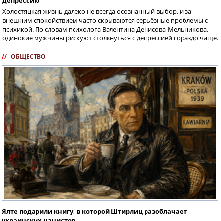
депрессию
Холостяцкая жизнь далеко не всегда осознанный выбор, и за
внешним спокойствием часто скрываются серьёзные проблемы с
психикой. По словам психолога Валентина Денисова-Мельникова,
одинокие мужчины рискуют столкнуться с депрессией гораздо чаще.
//
ОБЩЕСТВО
Ялте подарили книгу, в которой Штирлиц разоблачает
украинских нацистов