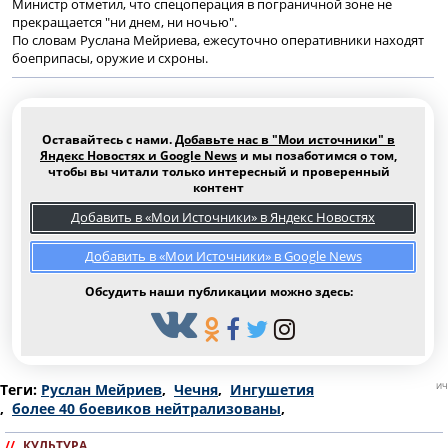
Министр отметил, что спецоперация в пограничной зоне не
прекращается "ни днем, ни ночью".
По словам Руслана Мейриева, ежесуточно оперативники находят
боеприпасы, оружие и схроны.
Оставайтесь с нами.
Добавьте нас в "Мои источники" в
Яндекс Новостях и Google News
и мы позаботимся о том,
чтобы вы читали только интересный и проверенный
контент
Добавить в «Мои Источники» в Яндекс Новостях
Добавить в «Мои Источники» в Google News
Обсудить наши публикации можно здесь:
Теги:
Руслан Мейриев
,
Чечня
,
Ингушетия
ИЧ
,
более 40 боевиков нейтрализованы
,
//
КУЛЬТУРА