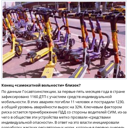
Конец «самокатной вольности» близок?
По данным Госавтоинспекции, за первые пять месяцев года в стране
зафиксировано 1160 ДТП с участием средств индивидуальной
мобильности. В этих авариях погибли 11 человек и пострадали 1230,
а общий уровень аварийности вырос на 32%. Ключевым фактором
риска остается пренебрежение ПДД со стороны водителей СИМ, из-за
чего в обществе эти устройства метко прозвали «средствами
индивидуальной опасности». В ответ на это власти инициировали
разработку жестких регуляторных норм, которые в первую очередь