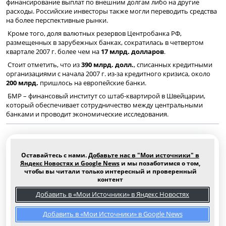
финансирование выплат по внешним долгам либо на другие
расходы. Российские инвесторы также могли переводить средства
на более перспективные рынки.
Кроме того, доля валютных резервов Центробанка РФ,
размещенных в зарубежных банках, сократилась в четвертом
квартале 2007 г. более чем на
17 млрд. долларов
.
Стоит отметить, что из
390 млрд. долл.
, списанных кредитными
организациями с начала 2007 г. из-за кредитного кризиса, около
200 млрд.
пришлось на европейские банки.
БМР – финансовый институт со штаб-квартирой в Швейцарии,
который обеспечивает сотрудничество между центральными
банками и проводит экономические исследования.
Оставайтесь с нами.
Добавьте нас в "Мои источники" в
Яндекс Новостях и Google News
и мы позаботимся о том,
чтобы вы читали только интересный и проверенный
контент
Добавить в «Мои Источники» в Яндекс Новостях
Добавить в «Мои Источники» в Google News