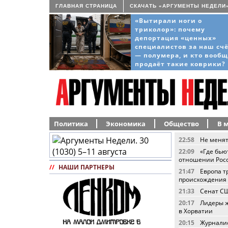
ГЛАВНАЯ СТРАНИЦА
СКАЧАТЬ «АРГУМЕНТЫ НЕДЕЛИ
«Вытирали ноги о
триколор»: почему
депортация «ценных»
специалистов за наш сч
— полумера, и кто вооб
продаёт такие коврики?
Политика
Экономика
Общество
В 
22:58
Не менят
22:09
«Где бью
отношении Рос
//
НАШИ ПАРТНЕРЫ
21:47
Европа т
происхождения
21:33
Сенат СШ
20:17
Лидеры ж
в Хорватии
20:15
Журналис