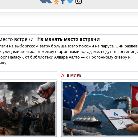
Не менять место встречи
аги на выборгском ветру больше всего похожи на паруса. Они разве
и улицами, мелькают между старинными фасадами, ведут от гостиниц
орг Паласу», от библиотеки Алвара Аалто — к Прогонному скверу и
мку.
//
В МИРЕ