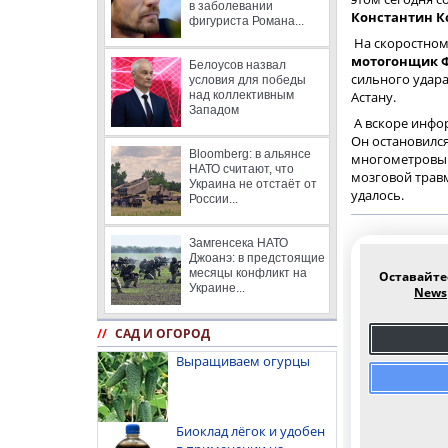
в заболевании
Константин К
фигуриста Романа...
На скоростном
мотогонщик 
Белоусов назвал
сильного удара
условия для победы
над коллективным
Астану.
Западом
А вскоре инф
Он остановился
Bloomberg: в альянсе
многометровый 
НАТО считают, что
мозговой травм
Украина не отстаёт от
удалось.
России...
Замгенсека НАТО
Джоанэ: в предстоящие
месяцы конфликт на
Оставайте
Украине...
News
//
САД И ОГОРОД
Выращиваем огурцы
Биоклад лёгок и удобен