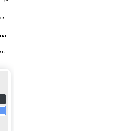
 От
Ляна
.
м не