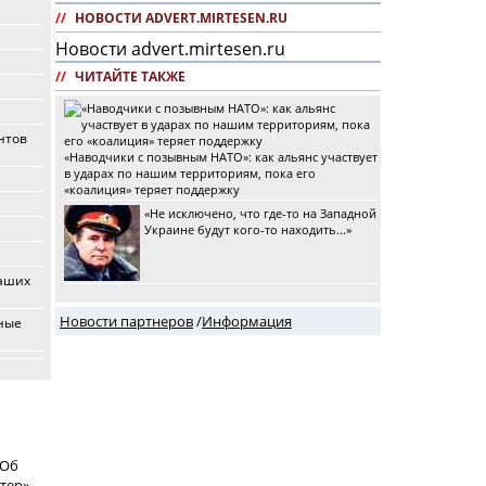
//
НОВОСТИ ADVERT.MIRTESEN.RU
Новости advert.mirtesen.ru
//
ЧИТАЙТЕ ТАКЖЕ
нтов
«Наводчики с позывным НАТО»: как альянс участвует
в ударах по нашим территориям, пока его
«коалиция» теряет поддержку
«Не исключено, что где-то на Западной
Украине будут кого-то находить...»
наших
Новости партнеров
/
Информация
рные
 Об
тер»