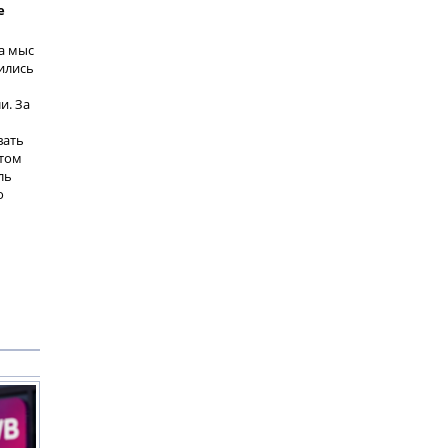
е
а мыс
ились
и. За
вать
этом
ль
о