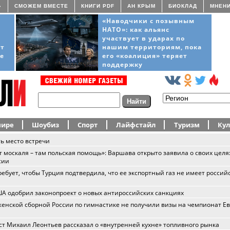
»
СМОЖЕМ ВМЕСТЕ
КНИГИ PDF
АН КРЫМ
БИОКЛАД
МНЕН
«Наводчики с позывным
НАТО»: как альянс
участвует в ударах по
ёт
нашим территориям, пока
ще
его «коалиция» теряет
поддержку
мире
Шоубиз
Спорт
Лайфстайл
Туризм
Кул
ь место встречи
т москаля – там польская помощь»: Варшава открыто заявила о своих целя
сии
ребует, чтобы Турция подтвердила, что ее экспортный газ не имеет россий
А одобрил законопроект о новых антироссийских санкциях
енской сборной России по гимнастике не получили визы на чемпионат Е
т Михаил Леонтьев рассказал о «внутренней кухне» топливного рынка