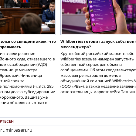
сился со священником, что
Wildberries готовит запуск собствен
правилась
мессенджера?
ил в силе решение
Крупнейший российский маркетплейс
онного суда, отказавшего в
Wildberries всерьёз намерен запустить
ном освобождении (УДО)
собственный сервис для обмена
тельнице министра
сообщениями. Об этом свидетельствуе
 Яриловой. Чиновница
массовая регистрация доменов
тний срок за
объединённой компанией Wildberries &
 полномочиями (ч. 3 ст. 285
(ООО «РВБ»), а также недавние заявлен
нсном деле о субсидировании
основательницы маркетплейса Татьян
 мороженого. Защита уже
ении обжаловать отказ в
РТЕСЕН
rt.mirtesen.ru