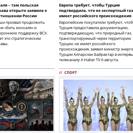
аля – там польская
Европа требует, чтобы Турция
ава открыто заявила о
подтвердила, что ее экспортный газ
 отношении России
имеет российского происхождения
ши призвал продолжить
Европейские покупатели требуют, что
е «бить москаля» и
Турция предоставила документацию,
тороннюю поддержку ВСУ,
подтверждающую, что природный газ,
ет это стратегическим
транспортируемый через территорию
авы.
Турции, не имеет российского
происхождения, заявил министр энерг
Турции Алпарслан Байрактар в интерв
телеканалу A Haber TV 6 августа.
//
СПОРТ