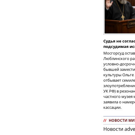
Судья не согла
подсудимая ис
Мосгорсуд остав
Люблинского рай
условно-досроч
бывшей замести
культуры Ольге
отбывает семиле
злоупотребление
УК РФ) в резона
частного музея
заявила о намер
кассации.
//
НОВОСТИ МИ
Новости adve