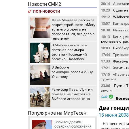
Новости СМИ2
20:14
Анастаси
19:23
Судья не
//
ПОП-НОВОСТИ
19:12
Wildberr
Жена Мамаева раскрыла
18:57
Канистро
секрет стройности: «Могу
есть что угодно и не
18:38
Из-за по
поправляться, всё дело в
18:13
Конец ми
генетике»
ключевые отра
В Москве состоялась
18:03
Сирсакер,
светская премьера
фильма «Последний
17:44
Трихолог
богатырь. Колобок»
17:33
Фастфуд 
В Выборге
17:21
Хуситы н
реинкарнировали Инну
17:15
«Партнер
Ульянову
туристов
23.06
Путин, Т
Режиссер Павел Лунгин
земли
призвал не смотреть в
Все но
Выборге игровое кино
Два гонщи
Популярное на МирТесен
18 июня 2008,
Врач Кондрахин
На шестом эта
объяснил осложнения
этом сегодня 