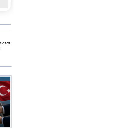
ваются
ы