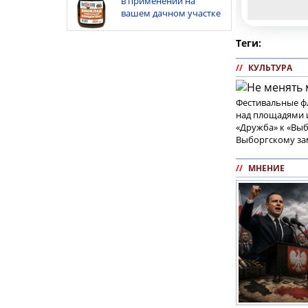
в применении на
вашем дачном участке
Теги:
//
КУЛЬТУРА
Фестивальные фл
над площадями 
«Дружба» к «Выб
Выборгскому за
//
МНЕНИЕ