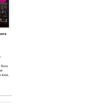
ного
т
 Russ
ия
ы Ким.