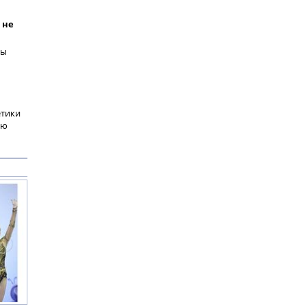
 не
бы
етики
ью