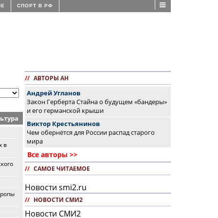
ИЕ
СПОРТ В РФ
//
АВТОРЫ АН
Андрей Угланов
Закон Герберта Стайна о будущем «бандеры»
и его германской крыши
ьтура
Виктор Крестьянинов
Чем обернётся для России распад старого
мира
х в
Все авторы >>
ского
//
САМОЕ ЧИТАЕМОЕ
Новости smi2.ru
вропы
//
НОВОСТИ СМИ2
Новости СМИ2