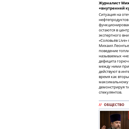
Журналист Мих
«внутренней к
Ситуация на от
нефтепродуктов
функционирован
остаются в цент
экспертного вн
«Соловьёв Live»
Михаил Леонтье
поведение топл
называемых «не
дефицита горюче
между ними при
действуют в инте
время как вторы
максимальному 
демонстрируя т
спекулянтов.
//
ОБЩЕСТВО