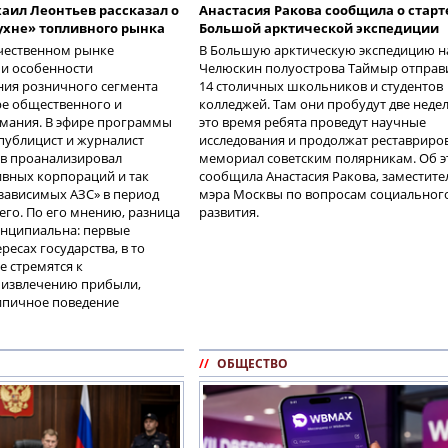
аил Леонтьев рассказал о
Анастасия Ракова сообщила о старт
ухне» топливного рынка
Большой арктической экспедиции
ечественном рынке
В Большую арктическую экспедицию н
 и особенности
Челюскин полуострова Таймыр отправ
ия розничного сегмента
14 столичных школьников и студентов
ре общественного и
колледжей. Там они пробудут две недел
имания. В эфире программы
это время ребята проведут научные
 публицист и журналист
исследования и продолжат реставриро
в проанализировал
мемориал советским полярникам. Об 
ивных корпораций и так
сообщила Анастасия Ракова, заместите
зависимых АЗС» в период
мэра Москвы по вопросам социальног
го. По его мнению, разница
развития.
нципиальна: первые
ресах государства, в то
е стремятся к
извлечению прибыли,
ипичное поведение
//
ОБЩЕСТВО