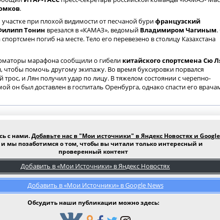
омков
.
 участке при плохой видимости от песчаной бури
французский
Филипп Тонин
врезался в «КАМАЗ», ведомый
Владимиром Чагиным
.
 спортсмен погиб на месте. Тело его перевезено в столицу Казахстана
орматоры марафона сообщили о гибели
китайского спортсмена Сю 
, чтобы помочь другому экипажу. Во время буксировки порвался
трос, и Лян получил удар по лицу. В тяжелом состоянии с черепно-
ой он был доставлен в госпиталь Оренбурга, однако спасти его врача
сь с нами.
Добавьте нас в "Мои источники" в Яндекс Новостях и Google
и мы позаботимся о том, чтобы вы читали только интересный и
проверенный контент
Добавить в «Мои Источники» в Яндекс Новостях
Добавить в «Мои Источники» в Google News
Обсудить наши публикации можно здесь: