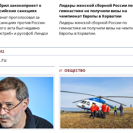
брил законопроект о
Лидеры женской сборной России по
сийских санкциях
гимнастике не получили визы на
чемпионат Европы в Хорватии
нат проголосовал за
санкциях против России.
Лидеры женской сборной России по
ого акта был недавно
гимнастике не получили визы на чемп
стреб» и русофоб Линдси
Европы в Хорватии.
И2
.ru
//
ОБЩЕСТВО