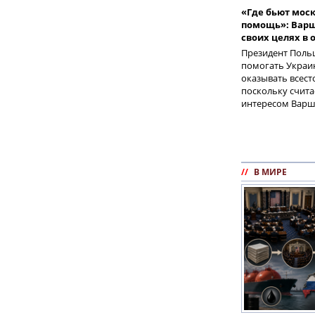
«Где бьют моск
помощь»: Варш
своих целях в
Президент Поль
помогать Украин
оказывать всес
поскольку счита
интересом Варш
//
В МИРЕ