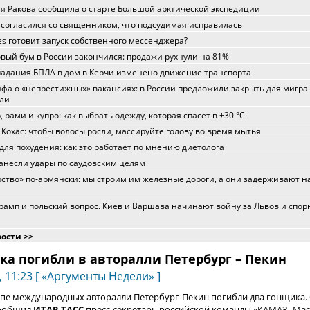
я Ракова сообщила о старте Большой арктической экспедиции
 согласился со священником, что подсудимая исправилась
ies готовит запуск собственного мессенджера?
вый бум в России закончился: продажи рухнули на 81%
падания БПЛА в дом в Керчи изменено движение транспорта
фа о «непрестижных» вакансиях: в России предложили закрыть для мигра
сли
 рами и купро: как выбрать одежду, которая спасет в +30 °C
 Кохас: чтобы волосы росли, массируйте голову во время мытья
для похудения: как это работает по мнению диетолога
анесли удары по саудовским целям
ство» по-армянски: мы строим им железные дороги, а они задерживают 
рамп и польский вопрос. Киев и Варшава начинают войну за Львов и спо
вости >>
ка погибли в авторалли Петербург – Пекин
 11:23 [ «Аргументы Недели» ]
пе международных авторалли Петербург-Пекин погибли два гонщика.
сообщил
ИТАР-ТАСС
пресс-секретарь российской команды «КАМАЗ- Мас