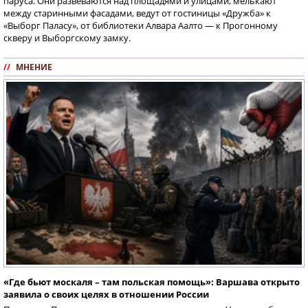
паруса. Они развеваются над площадями и улицами, мелькают
между старинными фасадами, ведут от гостиницы «Дружба» к
«Выборг Паласу», от библиотеки Алвара Аалто — к Прогонному
скверу и Выборгскому замку.
//
МНЕНИЕ
«Где бьют москаля – там польская помощь»: Варшава открыто
заявила о своих целях в отношении России