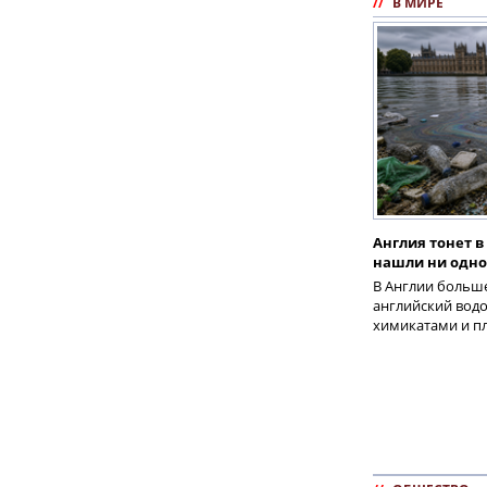
//
В МИРЕ
Англия тонет в
нашли ни одно
В Англии больш
английский вод
химикатами и п