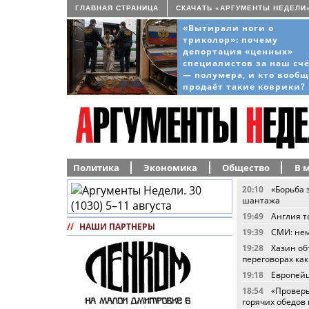
ГЛАВНАЯ СТРАНИЦА
СКАЧАТЬ «АРГУМЕНТЫ НЕДЕЛИ
«Вытирали ноги о
триколор»: почему
депортация «ценных»
специалистов за наш сч
— полумера, и кто вооб
продаёт такие коврики?
Политика
Экономика
Общество
В 
20:10
«Борьба 
шантажа
19:49
Англия т
//
НАШИ ПАРТНЕРЫ
19:39
СМИ: нем
19:28
Хазин об
переговорах как
19:18
Европейц
18:54
«Проверь
горячих обедов