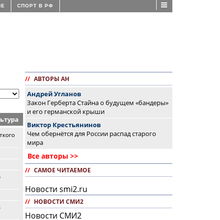
ИЕ
СПОРТ В РФ
//
АВТОРЫ АН
Андрей Угланов
Закон Герберта Стайна о будущем «бандеры»
и его германской крыши
ьтура
Виктор Крестьянинов
Чем обернётся для России распад старого
ткого
мира
Все авторы >>
//
САМОЕ ЧИТАЕМОЕ
о
Новости smi2.ru
//
НОВОСТИ СМИ2
в
Новости СМИ2