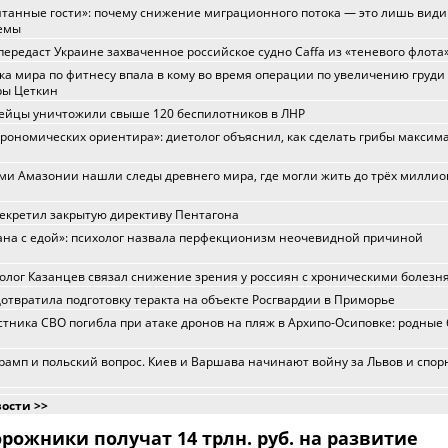
танные гости»: почему снижение миграционного потока — это лишь вид
емы
ередаст Украине захваченное российское судно Caffa из «теневого флота
а мира по фитнесу впала в кому во время операции по увеличению груди
ры Цеткин
ейцы уничтожили свыше 120 беспилотников в ЛНР
трономических ориентира»: диетолог объяснил, как сделать грибы максим
ми Амазонии нашли следы древнего мира, где могли жить до трёх милли
екретил закрытую директиву Пентагона
ана с едой»: психолог назвала перфекционизм неочевидной причиной
лог Казанцев связал снижение зрения у россиян с хроническими болезн
отвратила подготовку теракта на объекте Росгвардии в Приморье
стника СВО погибла при атаке дронов на пляж в Архипо-Осиповке: родные 
рамп и польский вопрос. Киев и Варшава начинают войну за Львов и спо
вости >>
ожники получат 14 трлн. руб. на развитие