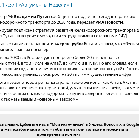
 17:37 [ «Аргументы Недели» ]
стр РФ
Владимир Путин
сообщил, что подпишет сегодня стратегию
нодорожного транспорта до 2030 года, передает
РИА Новости
.
 будет подписана стратегия развития железнодорожного транспорта 
азал Путин на встрече с молодыми сотрудниками и ветеранами РЖД.
, инвестиции составят почти
14 трлн. рублей
. «И мы знаем, что обеспе
ание», – заявил премьер.
о до 2030 г. в России будет построено более 20 тыс. км новых
х путей, в том числе на Алтай, в Якутию и в Туву. По его словам, если
 последние годы почти ничего не строилось, а количество путей в России
 несколько уменьшилось, рост на 20 тыс. км – существенная цифра.
га придет в новые регионы страны, такие регионы, как Алтай, Якутия, 
ажно для освоения этих территорий, улучшения жизни людей», – отмет
ости, сообщил он, железнодорожные пути в северные регионы позволя
 с так называемым «северным завозом».
сь с нами.
Добавьте нас в "Мои источники" в Яндекс Новостях и Google
и мы позаботимся о том, чтобы вы читали только интересный и
проверенный контент