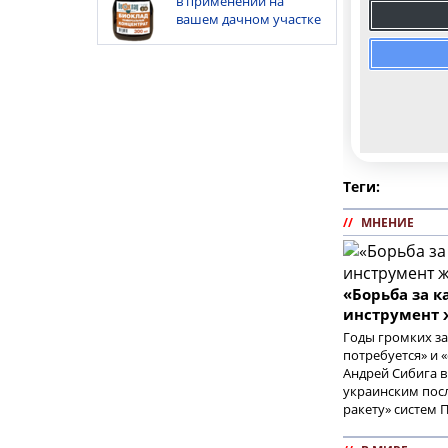
в применении на
вашем дачном участке
Теги:
//
МНЕНИЕ
«Борьба за 
инструмент 
Годы громких з
потребуется» и 
Андрей Сибига в
украинским посл
ракету» систем 