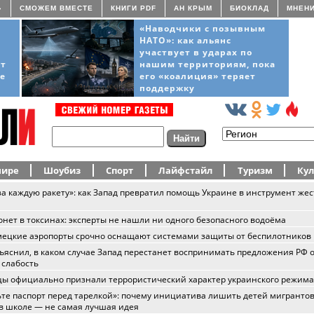
»
СМОЖЕМ ВМЕСТЕ
КНИГИ PDF
АН КРЫМ
БИОКЛАД
МНЕН
«Наводчики с позывным
НАТО»: как альянс
участвует в ударах по
ёт
нашим территориям, пока
ще
его «коалиция» теряет
поддержку
мире
Шоубиз
Спорт
Лайфстайл
Туризм
Кул
за каждую ракету»: как Запад превратил помощь Украине в инструмент жес
онет в токсинах: эксперты не нашли ни одного безопасного водоёма
ецкие аэропорты срочно оснащают системами защиты от беспилотников
ъяснил, в каком случае Запад перестанет воспринимать предложения РФ 
 слабость
ы официально признали террористический характер украинского режима
те паспорт перед тарелкой»: почему инициатива лишить детей мигранто
 в школе — не самая лучшая идея