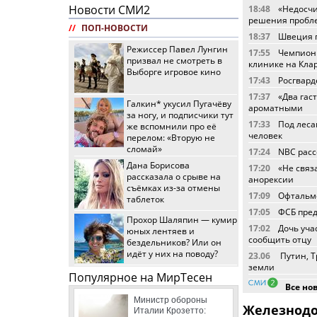
Новости СМИ2
18:48
«Недосчи
решения пробл
//
ПОП-НОВОСТИ
18:37
Швеция п
Режиссер Павел Лунгин
17:55
Чемпионк
призвал не смотреть в
клинике на Кла
Выборге игровое кино
17:43
Росгвард
17:37
«Два гас
Галкин* укусил Пугачёву
ароматными
за ногу, и подписчики тут
17:33
Под леса
же вспомнили про её
человек
перелом: «Вторую не
сломай»
17:24
NBC расс
Дана Борисова
17:20
«Не связ
рассказала о срыве на
анорексии
съёмках из-за отмены
17:09
Офтальмо
таблеток
17:05
ФСБ пред
Прохор Шаляпин — кумир
17:02
Дочь уча
юных лентяев и
сообщить отцу
бездельников? Или он
идёт у них на поводу?
23.06
Путин, Т
земли
Популярное на МирТесен
Все но
Министр обороны
Железнодор
Италии Крозетто: