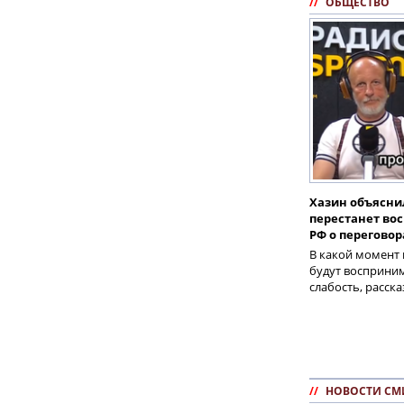
//
ОБЩЕСТВО
Хазин объяснил
перестанет во
РФ о переговор
В какой момент 
будут восприни
слабость, расск
//
НОВОСТИ СМ