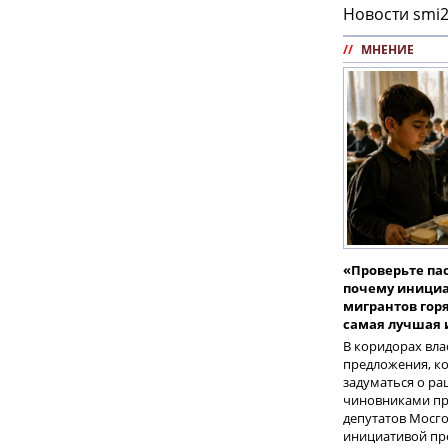
Новости smi2
//
МНЕНИЕ
«Проверьте пас
почему инициа
мигрантов гор
самая лучшая 
В коридорах вла
предложения, к
задуматься о р
чиновниками пр
депутатов Мосг
инициативой пр