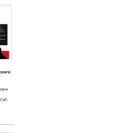
ского
рвое
ГУР.