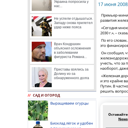
Украина попросила у
17 июня 2008,
нас...
Премьер-мини
Не успели отдышаться.
развития желез
Западу снова прилетел
удар ниже пояса
«Сегодня мною
2030 г.», – ск
По его словам
Врач Кондрахин
это финансиров
объяснил осложнения
Он сообщил, чт
в заболевании
фигуриста Романа...
железнодорожны
учесть, что за
наоборот, даже
Приставы взялись за
Долину из-за
«Железная доро
обнаруженного долга
и это крайне в
Путин. В частн
решить вопрос
//
САД И ОГОРОД
Выращиваем огурцы
Оставайте
News
Биоклад лёгок и удобен