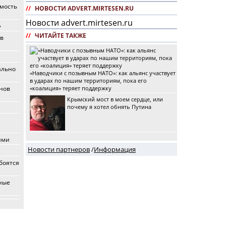
имость
//
НОВОСТИ ADVERT.MIRTESEN.RU
Новости advert.mirtesen.ru
»
//
ЧИТАЙТЕ ТАКЖЕ
 в
ально
«Наводчики с позывным НАТО»: как альянс участвует
в ударах по нашим территориям, пока его
онов
«коалиция» теряет поддержку
Крымский мост в моем сердце, или
почему я хотел обнять Путина
ями
Новости партнеров
/
Информация
боятся
рные