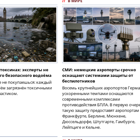
//
В МИРЕ
 токсинах: эксперты не
СМИ: немецкие аэропорты срочно
го безопасного водоёма
оснащают системами защиты от
беспилотников
е не покупаешься: каждый
оём загрязнён токсичными
Восемь крупнейших аэропортов Герм
ластиком.
ускоренными темпами оснащаются
современными комплексами
противодействия БПЛА. В первую очер
такую защиту предоставят аэропортам
Франкфурте, Берлине, Мюнхене,
Дюссельдорфе, Штутгарте, Гамбурге,
Лейпциге и Кельне.