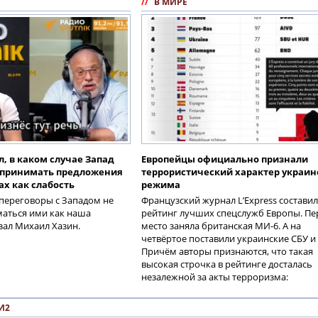
//
В МИРЕ
, в каком случае Запад
Европейцы официально признали
спринимать предложения
террористический характер украин
ах как слабость
режима
переговоры с Западом не
Французский журнал L’Express составил
маться ими как наша
рейтинг лучших спецслужб Европы. Пе
азал Михаил Хазин.
место заняла британская МИ-6. А на
четвёртое поставили украинские СБУ и 
Причём авторы признаются, что такая
высокая строчка в рейтинге досталась
незалежной за акты терроризма:
И2