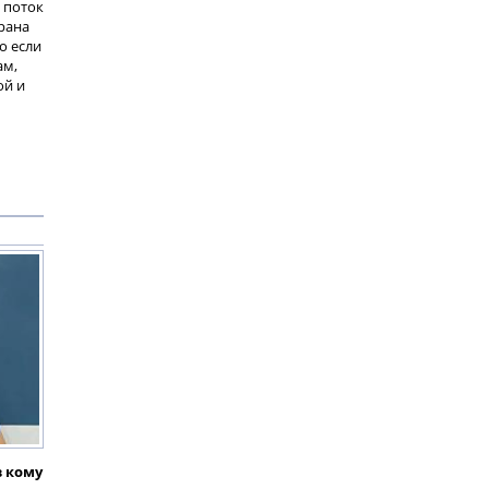
 поток
трана
о если
ам,
ой и
в кому