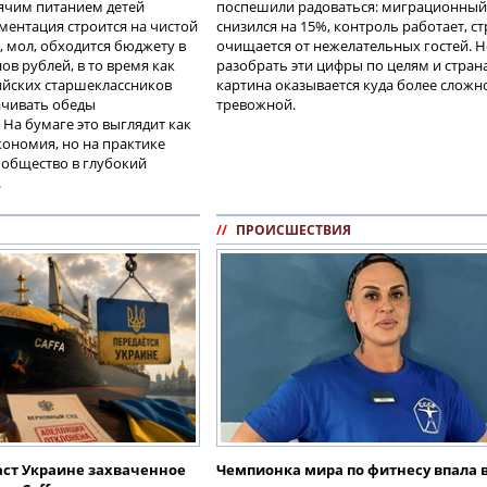
ячим питанием детей
поспешили радоваться: миграционный
ментация строится на чистой
снизился на 15%, контроль работает, с
о, мол, обходится бюджету в
очищается от нежелательных гостей. Н
ов рублей, в то время как
разобрать эти цифры по целям и стран
ийских старшеклассников
картина оказывается куда более сложн
ачивать обеды
тревожной.
 На бумаге это выглядит как
ономия, но на практике
т общество в глубокий
.
//
ПРОИСШЕСТВИЯ
ст Украине захваченное
Чемпионка мира по фитнесу впала 