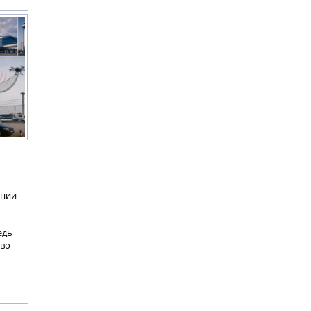
ании
едь
 во