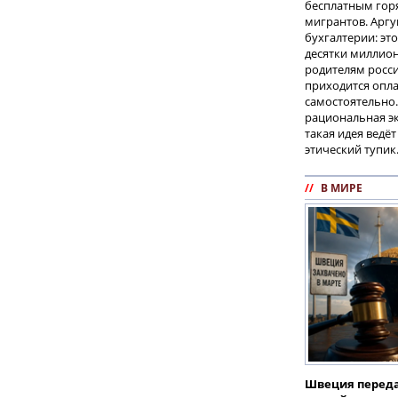
бесплатным гор
мигрантов. Аргу
бухгалтерии: эт
десятки миллион
родителям росс
приходится опл
самостоятельно.
рациональная эк
такая идея ведё
этический тупик
//
В МИРЕ
Швеция переда