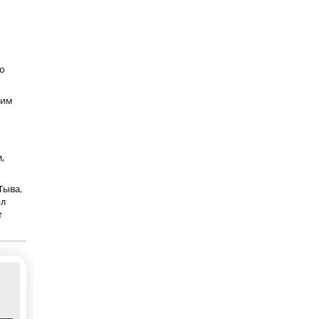
до
чим
,
Тыва,
ил
т