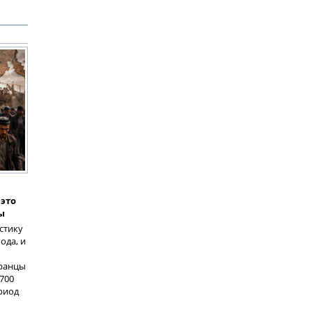
это
ы
стику
ода, и
транцы
700
риод