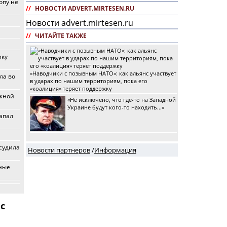
опу не
//
НОВОСТИ ADVERT.MIRTESEN.RU
Новости advert.mirtesen.ru
//
ЧИТАЙТЕ ТАКЖЕ
ику
«Наводчики с позывным НАТО»: как альянс участвует
ла во
в ударах по нашим территориям, пока его
«коалиция» теряет поддержку
ежной
«Не исключено, что где-то на Западной
Украине будут кого-то находить...»
апал
судила
Новости партнеров
/
Информация
рные
с