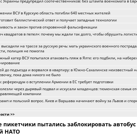
с Украины предупредил соотечественников: без штампа военкомата в Евр
жении ВСУ в Курскую область погибли 640 местных жителей
готовит баллистический ответ и получает западные технологии
ивость и закон против откровенной фальсификации
яч квадратов в пепел»: почему мы ждали так долго, чтобы обрушить логист
 высадили на трассе за русскую речь: мать украинского военного пострада
сти, полиция не помогла
жный катер ВСУ попытался атаковать пляж в Ялте: его подбили, на набер
инирование
ей до подъезда и ворвался в квартиру: в Южно-Сахалинске неизвестный н
вочку, пока дома никого не было
 референдум о вступлении Армении в ЕС требует подготовки
олезли через дырявый подвал и искусали младенцев: тюменская семья от
управляющей компании
рамп и польский вопрос. Киев и Варшава начинают войну за Львов и спо
вости >>
е пикетчики пытались заблокировать автобус 
й НАТО