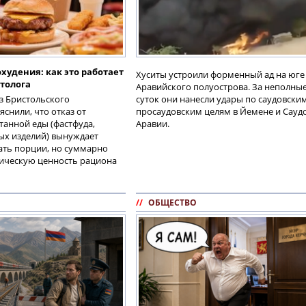
худения: как это работает
Хуситы устроили форменный ад на юге
толога
Аравийского полуострова. За неполные
з Бристольского
суток они нанесли удары по саудовски
яснили, что отказ от
просаудовским целям в Йемене и Сауд
анной еды (фастфуда,
Аравии.
ых изделий) вынуждает
ать порции, но суммарно
тическую ценность рациона
//
ОБЩЕСТВО