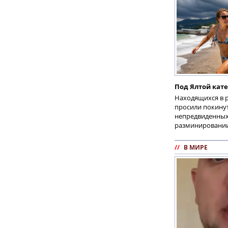
Под Ялтой кате
Находящихся в 
просили покинут
непредвиденных
разминировании
//
В МИРЕ