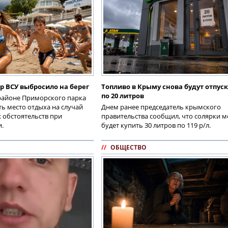
р ВСУ выбросило на берег
Топливо в Крыму снова будут отпус
по 20 литров
районе Приморского парка
ь место отдыха на случай
Днем ранее председатель крымского
 обстоятельств при
правительства сообщил, что солярки 
.
будет купить 30 литров по 119 р/л.
//
ОБЩЕСТВО