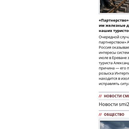
«Партнерство»
им железные д
наших туристо
Очередной случа
партнерством» А
Россия оказывае
интересы систем
июле в Ереване 
туриста Алексан
причина — его п
розыска Интерпо
находится в изо
исправлять ситу
//
НОВОСТИ СМ
Новости smi2
//
ОБЩЕСТВО