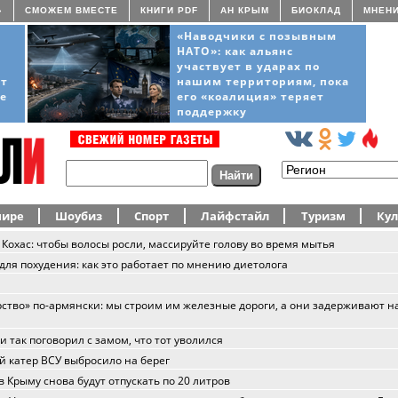
»
СМОЖЕМ ВМЕСТЕ
КНИГИ PDF
АН КРЫМ
БИОКЛАД
МНЕН
«Наводчики с позывным
НАТО»: как альянс
участвует в ударах по
ёт
нашим территориям, пока
ще
его «коалиция» теряет
поддержку
мире
Шоубиз
Спорт
Лайфстайл
Туризм
Кул
 Кохас: чтобы волосы росли, массируйте голову во время мытья
для похудения: как это работает по мнению диетолога
ство» по-армянски: мы строим им железные дороги, а они задерживают 
и так поговорил с замом, что тот уволился
й катер ВСУ выбросило на берег
в Крыму снова будут отпускать по 20 литров