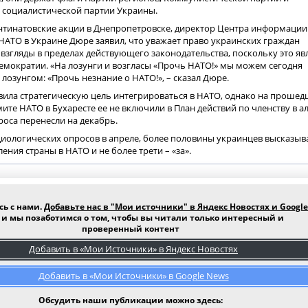
 социалистической партии Украины.
нтинатовские акции в Днепропетровске, директор Центра информации
АТО в Украине Дюре заявил, что уважает право украинских граждан
взгляды в пределах действующего законодательства, поскольку это яв
емократии. «На лозунги и возгласы «Прочь НАТО!» мы можем сегодня
 лозунгом: «Прочь незнание о НАТО!», – сказал Дюре.
вила стратегическую цель интегрироваться в НАТО, однако на проше
мите НАТО в Бухаресте ее не включили в План действий по членству в а
оса перенесли на декабрь.
иологических опросов в апреле, более половины украинцев высказыв
ения страны в НАТО и не более трети – «за».
сь с нами.
Добавьте нас в "Мои источники" в Яндекс Новостях и Google
и мы позаботимся о том, чтобы вы читали только интересный и
проверенный контент
Добавить в «Мои Источники» в Яндекс Новостях
Добавить в «Мои Источники» в Google News
Обсудить наши публикации можно здесь: