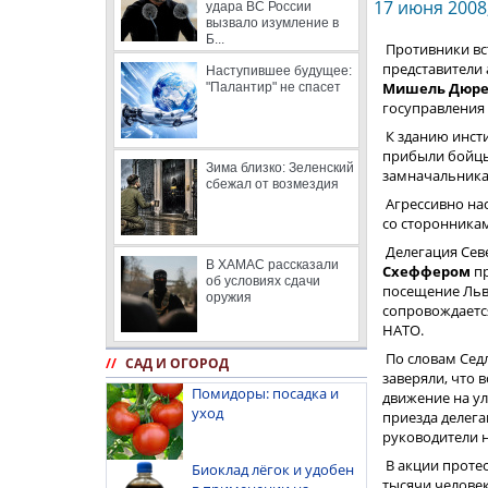
17 июня 2008,
удара ВС России
вызвало изумление в
Б...
Противники вс
представители
Наступившее будущее:
Мишель Дюр
"Палантир" не спасет
госуправления
К зданию инст
прибыли бойцы
Зима близко: Зеленский
замначальника
сбежал от возмездия
Агрессивно нас
со сторонника
Делегация Сев
В ХАМАС рассказали
Схеффером
п
об условиях сдачи
посещение Льво
оружия
сопровождается
НАТО.
По словам Сед
//
САД И ОГОРОД
заверяли, что 
Помидоры: посадка и
движение на ул
уход
приезда делег
руководители н
В акции проте
Биоклад лёгок и удобен
тысячи человек