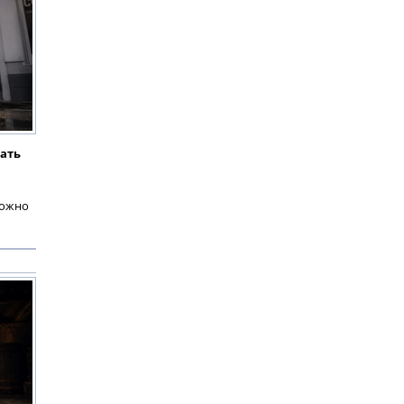
кать
можно