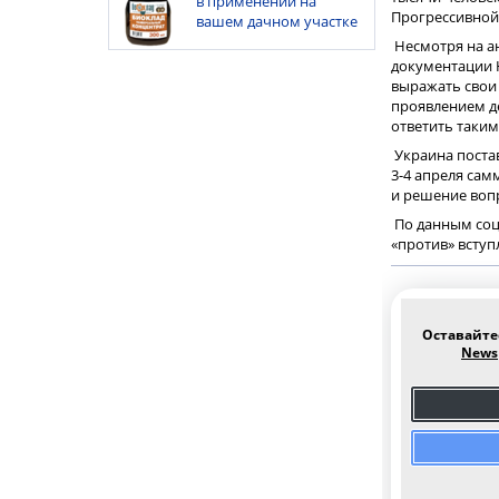
в применении на
Прогрессивной
вашем дачном участке
Несмотря на а
документации Н
выражать свои 
проявлением д
ответить таким
Украина поста
3-4 апреля сам
и решение вопр
По данным соц
«против» вступл
Оставайте
News