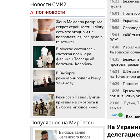
16:22
Беженец 
Новости СМИ2
пустят
//
ПОП-НОВОСТИ
16:01
При втор
15:53
Украина 
Жена Мамаева раскрыла
секрет стройности: «Могу
15:50
Справедл
есть что угодно и не
15:01
«400 тыс
поправляться, всё дело в
ВСУ?
генетике»
14:40
Избили и
В Москве состоялась
Львовской обла
светская премьера
фильма «Последний
14:35
Безэкипа
богатырь. Колобок»
проводят разм
14:31
Шёл за н
В Выборге
на 10-летнюю де
реинкарнировали Инну
Ульянову
14:29
Пашинян:
14:26
Крысы пр
сотни тысяч у 
Режиссер Павел Лунгин
призвал не смотреть в
23.06
Путин, Т
Выборге игровое кино
земли
Все но
Популярное на МирТесен
На Украин
Высказывание
делегацие
Зеленского после