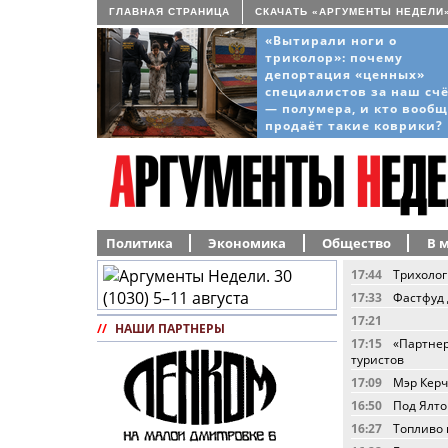
ГЛАВНАЯ СТРАНИЦА
СКАЧАТЬ «АРГУМЕНТЫ НЕДЕЛИ
«Вытирали ноги о
триколор»: почему
депортация «ценных»
специалистов за наш сч
— полумера, и кто вооб
продаёт такие коврики?
Политика
Экономика
Общество
В 
17:44
Трихолог
17:33
Фастфуд 
17:21
//
НАШИ ПАРТНЕРЫ
17:15
«Партнер
туристов
17:09
Мэр Керч
16:50
Под Ялто
16:27
Топливо 