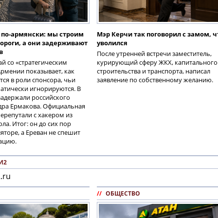
 по-армянски: мы строим
Мэр Керчи так поговорил с замом, ч
ороги, а они задерживают
уволился
в
После утренней встречи заместитель,
й со «стратегическим
курирующий сферу ЖКХ, капитального
рмении показывает, как
строительства и транспорта, написал
тся в роли спонсора, чьи
заявление по собственному желанию.
атически игнорируются. В
задержали российского
дра Ермакова. Официальная
ерепутали с хакером из
ла. Итог: он до сих пор
ляторе, а Ереван не спешит
ацию.
И2
.ru
//
ОБЩЕСТВО