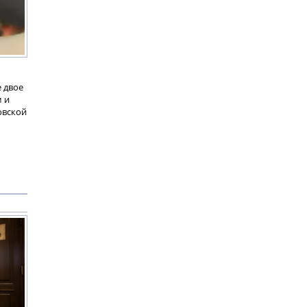
 двое
м и
овской