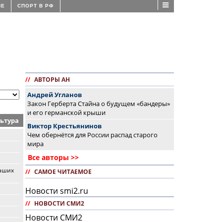
ИЕ
СПОРТ В РФ
//
АВТОРЫ АН
Андрей Угланов
Закон Герберта Стайна о будущем «бандеры»
и его германской крыши
ьтура
Виктор Крестьянинов
Чем обернётся для России распад старого
мира
Все авторы >>
наших
//
САМОЕ ЧИТАЕМОЕ
Новости smi2.ru
//
НОВОСТИ СМИ2
Новости СМИ2