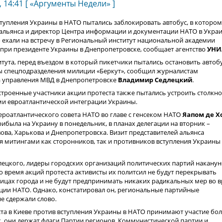
 14:41 [ «Аргументы Недели» ]
тупления Украины в НАТО пытались заблокировать автобус, в котором
 альянса и директор Центра информации и документации НАТО в Укра
е
ехали на встречу в Региональный институт национальной академии
 при президенте Украины в Днепропетровске, сообщает агентство
УНИ
итута, перед въездом в который пикетчики пытались остановить автобу
 спецподразделения милиции «Беркут», сообщил журналистам
 управления МВД в Днепропетровске
Владимир Седлецкий
.
троенные участники акции протеста также пытались устроить столкн
ми евроатлантической интеграции Украины.
ероатлантического совета НАТО во главе с генсеком НАТО
Яапом де Х
рибыла на Украину в понедельник, в планах делегации на вторник –
ва, Харькова и Днепропетровска. Визит представителей альянса
 митингами как сторонников, так и противников вступления Украины
лецкого, лидеры городских организаций политических партий наканун
во время акций протеста активисты их политсил не будут перекрывать
ицах города и не будут предпринимать никаких радикальных мер во 
ации НАТО. Однако, констатировал он, региональные партийные
е сдержали слово.
ста в Киеве против вступления Украины в НАТО принимают участие бо
, они держат флаги Партии регионов, Коммунистической партии и