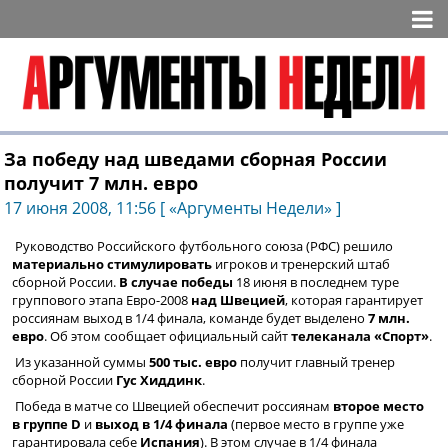
За победу над шведами сборная России
получит 7 млн. евро
17 июня 2008, 11:56 [ «Аргументы Недели» ]
Руководство Российского футбольного союза (РФС) решило
материально стимулировать
игроков и тренерский штаб
сборной России.
В случае победы
18 июня в последнем туре
группового этапа Евро-2008
над Швецией
, которая гарантирует
россиянам выход в 1/4 финала, команде будет выделено
7 млн.
евро
. Об этом сообщает официальный сайт
телеканала «Спорт»
.
Из указанной суммы
500 тыс. евро
получит главный тренер
сборной России
Гус Хиддинк
.
Победа в матче со Швецией обеспечит россиянам
второе место
в группе D
и
выход в 1/4
финала
(первое место в группе уже
гарантировала себе
Испания
). В этом случае в 1/4 финала