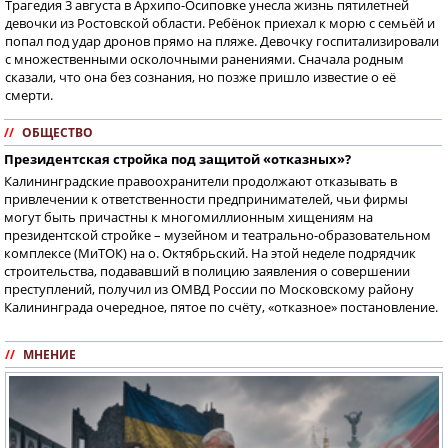
Трагедия 3 августа в Архипо-Осиповке унесла жизнь пятилетней
девочки из Ростовской области. Ребёнок приехал к морю с семьёй и
попал под удар дронов прямо на пляже. Девочку госпитализировали
с множественными осколочными ранениями. Сначала родным
сказали, что она без сознания, но позже пришло известие о её
смерти.
//
ОБЩЕСТВО
Президентская стройка под защитой «отказных»?
Калининградские правоохранители продолжают отказывать в
привлечении к ответственности предпринимателей, чьи фирмы
могут быть причастны к многомиллионным хищениям на
президентской стройке – музейном и театрально-образовательном
комплексе (МиТОК) на о. Октябрьский. На этой неделе подрядчик
строительства, подававший в полицию заявления о совершении
преступлений, получил из ОМВД России по Московскому району
Калининграда очередное, пятое по счёту, «отказное» постановление.
//
МНЕНИЕ