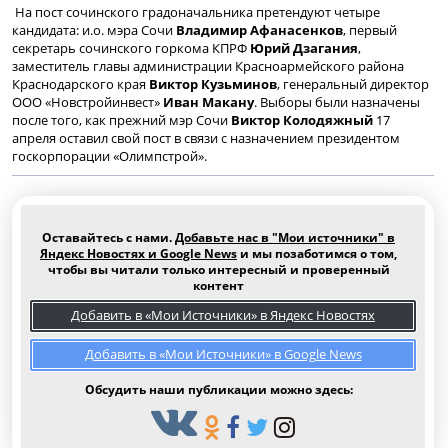
На пост сочинского градоначальника претендуют четыре
кандидата: и.о. мэра Сочи
Владимир Афанасенков
, первый
секретарь сочинского горкома КПРФ
Юрий Дзагания
,
заместитель главы администрации Красноармейского района
Краснодарского края
Виктор Кузьминов
, генеральный директор
ООО «Новстройинвест»
Иван Макану
. Выборы были назначены
после того, как прежний мэр Сочи
Виктор Колодяжный
17
апреля оставил свой пост в связи с назначением президентом
госкорпорации «Олимпстрой».
Оставайтесь с нами.
Добавьте нас в "Мои источники" в
Яндекс Новостях и Google News
и мы позаботимся о том,
чтобы вы читали только интересный и проверенный
контент
Добавить в «Мои Источники» в Яндекс Новостях
Добавить в «Мои Источники» в Google News
Обсудить наши публикации можно здесь: