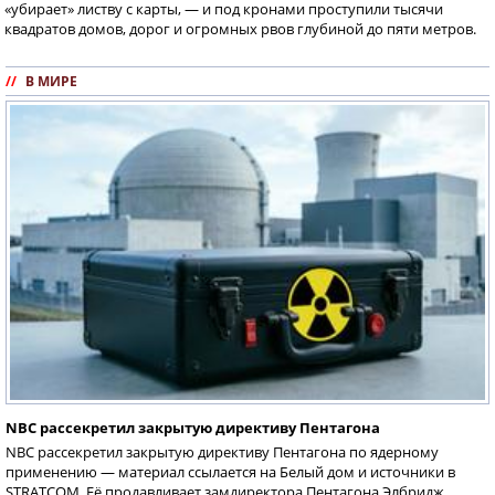
«убирает» листву с карты, — и под кронами проступили тысячи
квадратов домов, дорог и огромных рвов глубиной до пяти метров.
//
В МИРЕ
NBC рассекретил закрытую директиву Пентагона
NBC рассекретил закрытую директиву Пентагона по ядерному
применению — материал ссылается на Белый дом и источники в
STRATCOM. Её продавливает замдиректора Пентагона Элбридж