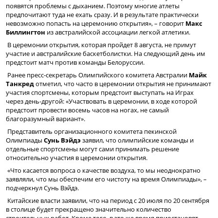
появятся проблемы с дыханием. Поэтому многие атлеты
предпочитают туда не ехать сразу. И в результате практически
невозможно попасть на церемонию открытия», – говорит
Макс
Биллингтон
из австралийской ассоциации легкой атлетики.
В церемонии открытия, которая пройдет 8 августа, не примут
участие и австралийские баскетболистки. На следующий день им
предстоит матч против команды Белоруссии.
Ранее пресс-секретарь Олимпийского комитета Австралии
Майк
Танкред
отметил, что часто в церемонии открытия не принимают
участия спортсмены, которым предстоит выступать на Играх
через день-другой: «Участвовать в церемонии, в ходе которой
предстоит провести восемь часов на ногах, не самый
благоразумный вариант».
Представитель организационного комитета пекинской
Олимпиады
Сунь Вэйдэ
заявил, что олимпийские команды и
отдельные спортсмены могут сами принимать решение
относительно участия в церемонии открытия.
«Что касается вопроса о качестве воздуха, то мы неоднократно
заявляли, что мы обеспечим его чистоту на время Олимпиады», –
подчеркнул Сунь Вэйдэ.
Китайские власти заявили, что на период с 20 июля по 20 сентября
в столице будет прекращено значительно количество
строительных работ. Кроме того, в это же время приостановят