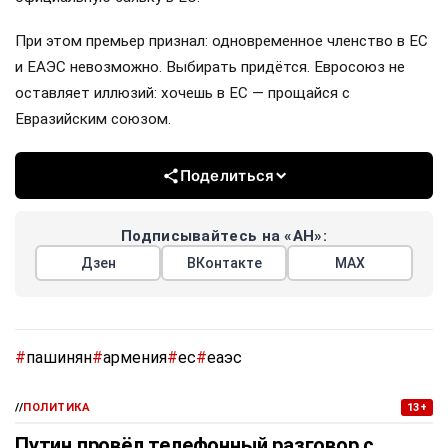
При этом премьер признал: одновременное членство в ЕС
и ЕАЭС невозможно. Выбирать придётся. Евросоюз не
оставляет иллюзий: хочешь в ЕС — прощайся с
Евразийским союзом.
Поделиться
Подписывайтесь на «АН»:
Дзен
ВКонтакте
МАХ
#
пашинян
#
армения
#
ес
#
еаэс
//
ПОЛИТИКА
13+
Путин провёл телефонный разговор с