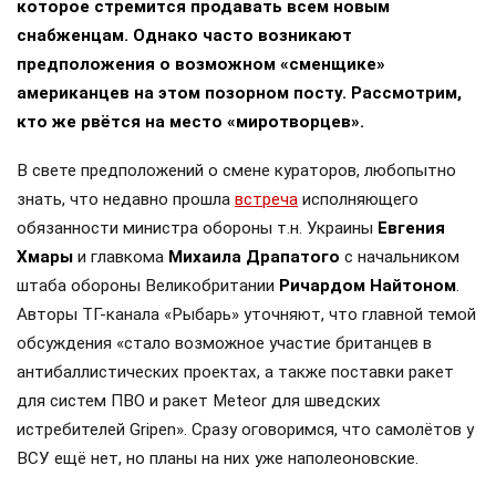
которое стремится продавать всем новым
снабженцам. Однако часто возникают
предположения о возможном «сменщике»
американцев на этом позорном посту. Рассмотрим,
кто же рвётся на место «миротворцев».
В свете предположений о смене кураторов, любопытно
знать, что недавно прошла
встреча
исполняющего
обязанности министра обороны т.н. Украины
Евгения
Хмары
и главкома
Михаила Драпатого
с начальником
штаба обороны Великобритании
Ричардом Найтоном
.
Авторы ТГ-канала «Рыбарь» уточняют, что главной темой
обсуждения «стало возможное участие британцев в
антибаллистических проектах, а также поставки ракет
для систем ПВО и ракет Meteor для шведских
истребителей Gripen». Сразу оговоримся, что самолётов у
ВСУ ещё нет, но планы на них уже наполеоновские.