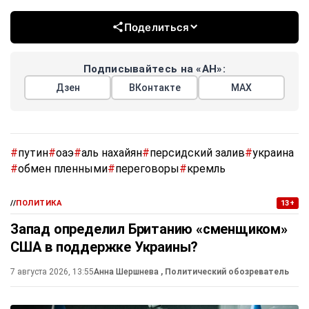
Поделиться
Подписывайтесь на «АН»:
Дзен
ВКонтакте
МАХ
#
путин
#
оаэ
#
аль нахайян
#
персидский залив
#
украина
#
обмен пленными
#
переговоры
#
кремль
//
ПОЛИТИКА
13+
Запад определил Британию «сменщиком»
США в поддержке Украины?
7 августа 2026, 13:55
Анна Шершнева
, Политический обозреватель