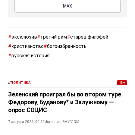
МАХ
#
эксклюзив
#
третий рим
#
старец филофей
#
христианство
#
богоизбранность
#
русская история
//
ПОЛИТИКА
13+
Зеленский проиграл бы во втором туре
Федорову, Буданову* и Залужному —
опрос СОЦИС
7 августа 2026, 00:52
Источник:
ЗАУГЛОМ