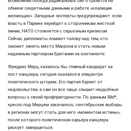
возможная победа радикальных сил отразится на
обмене секретными данными и работе «коалиции
желающих». Западные эксперты предупреждают: если
власть в Париже перейдет к сторонникам жесткой
линии, НАТО столкнется с серьезным кризисом.
Сейчас дипломаты ломают голову над тем, кто
сможет занять место Макрона и стать новым
надежным партнером Британии на континенте.
Фридрих Мерц, казалось бы, главный кандидат на
пост канцлера, сегодня оказался в эпицентре
политического шторма. Его партия бурлит от
недовольства, а сам он все чаще слышит неудобные
вопросы о своей профпригодности. По данным Bild*,
кресло под Мерцем закачалось: сентябрьские выборы
в регионах могут стать для него «моментом истины»,
после которого политическая карьера канцлера
рискует завершиться.