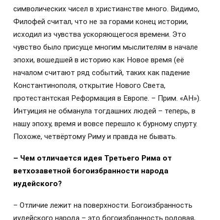
символических чисел в христианстве много. Видимо,
Филофей считал, что не за горами конец истории,
исходил из чувства ускоряющегося времени. Это
чувство было присуще многим мыслителям в начале
эпохи, вошедшей в историю как Новое время (её
началом считают ряд событий, таких как падение
Константинополя, открытие Нового Света,
протестантская Реформация в Европе. – Прим. «АН»).
Интуиция не обманула тогдашних людей – теперь, в
нашу эпоху, время и вовсе перешло к бурному спурту.
Похоже, четвёртому Риму и правда не бывать.
– Чем отличается идея Третьего Рима от
ветхозаветной богоизбранности народа
иудейского?
– Отличие лежит на поверхности. Богоизбранность
иудейского народа – это богоизбранность родовая,