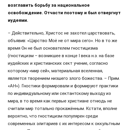
возглавить борьбу за национальное
освобождение. Отчасти поэтому и был отвергнут
иудеями.
– Действительно, Христос не захотел царствовать,
объявив: «Царство Моё не от мира сего». Но в то же
время Он не был основателем гностицизма
(гностицизм – возникшее в конце I века н.э. на базе
иудейских и христианских сект учение, согласно
которому «мир сей», материальная вселенная,
является творением низшего злого божества. – Прим.
«АН»). Гностики формировали и формируют практики
по индивидуальному или сектантскому выходу из
мира, в то время как первые христиане отнюдь не
считали мир тотально прокажённым. Кстати, вполне
вероятно, что гностицизм популярен среди
современных элитариев с их интересом к оккультным