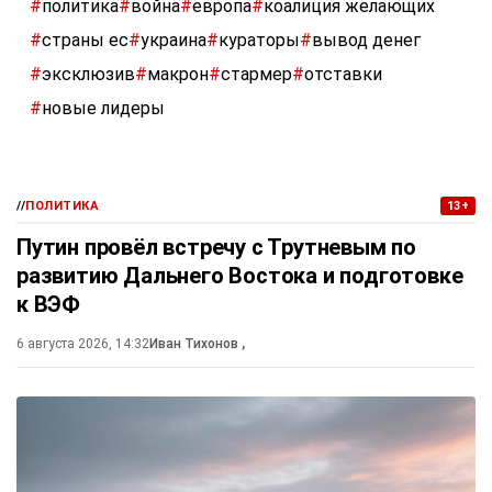
#
политика
#
война
#
европа
#
коалиция желающих
#
страны ес
#
украина
#
кураторы
#
вывод денег
#
эксклюзив
#
макрон
#
стармер
#
отставки
#
новые лидеры
//
ПОЛИТИКА
13+
Путин провёл встречу с Трутневым по
развитию Дальнего Востока и подготовке
к ВЭФ
6 августа 2026, 14:32
Иван Тихонов
,