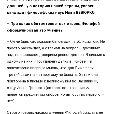
дальнейшую историю нашей страны, уверен
кандидат философских наук Илья ВЕВЮРКО.
– При
каких обстоятельствах старец Филофей
сформулировал это учение?
– Он не был, как сказали бы сегодня, публицистом. Не
просто рассуждал, а отвечал на вопросы духовных
чад, пользовался доверием респондентов. В письме к
одному из них – государеву дьяку в Пскове – и
запечатлена впервые мысль, что два Рима пали,
третий стоит, а четвёртому не бывать. Затем она
повторена в письме к великому князю Василию III,
отцу Ивана Грозного (авторство этого письма
является предметом споров, но авторство первого –
нет).
Строго говоря, никакого учения Филофей создать не