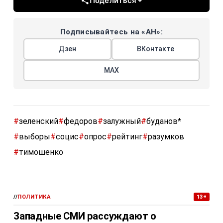
Поделиться
Подписывайтесь на «АН»:
Дзен
ВКонтакте
МАХ
#
зеленский
#
федоров
#
залужный
#
буданов*
#
выборы
#
социс
#
опрос
#
рейтинг
#
разумков
#
тимошенко
//
ПОЛИТИКА
13+
Западные СМИ рассуждают о