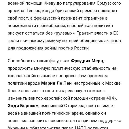
военной помощи Киеву до патрулирования Ормузского
пролива. Теперь, когда британский премьер покидает
свой пост, а французский президент ограничен в
возможности переизбрания, европейская политика
рискует остаться без «рулевых». Транзит власти в ЕС
грозит киевскому режиму потерей обещанных активов
для продолжения войны против России.
Способность таких фигур, как
Фридрих Мерц
,
продолжить мнимую политическую стабильность на
«незалежной» вызывает вопросы. Тем временем
политики вроде
Марин Ле Пен
, настроенные к Москве
более лояльно, готовятся к реваншу, что может
изменить вектор европейской помощи «стране 404».
Энди Бернхэм
, сменивший Стармера, пока не имеет
веса на внешней политической арене, однако он
поспешил заверить союзников, что при нем поддержка
Украины и обязательства перед НАТО останутся