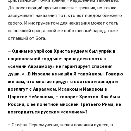
христианской точки зрения – нарушением заповедей.
Да, восстающий против власти – грешник, но также
заслуживает наказания тот, кто ест поедом ближнего
своего. И инструментом для наказания может стать
не внешний враг, а свой же собственный народ, тоже
отпавший от Бога.
– Одним из упрёков Христа иудеям был упрёк в
национальной гордыне: принадлежность к
«семени Авраамову» не гарантирует спасения
души. «…В Израиле не нашёл Я такой веры. Говорю
же вам, что многие придут с востока и запада и
возлягут с Авраамом, Исааком и Иаковом в
Царстве Небесном», – говорит Христос. Как бы и
России, с её почётной миссией Третьего Рима, не
возгордиться русским «семенем»?
– Стефан Первомученик, желая покаяния иудеев, в