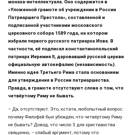
монаха-интеллектуала. Оно содержится в
«Уложенной грамоте об учреждении в России
Патриаршего Престола», составленной и
подписанной участниками московского
церковного собора 1589 года, на котором
избрали первого русского патриарха Иова. В
частности, её подписал константинопольский
патриарх Иеремия
II
, даровавший русской церкви
официальную автокефалию (независимость).
Именно идея Третьего Рима стала основанием
для утверждения в России патриаршества.
Правда, в грамоте отсутствуют слова о том, что
четвёртому Риму не бывать.
– Да, отсутствуют. Это, кстати, любопытный вопрос:
почему Филофей был убеждён, что четвёртому Риму
не бывать? Довод, что число 3 для христианства
священно, – слабый аргумент, потому что