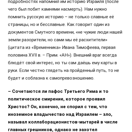
подробностях напомнил им историю Израиля (после
чего был побит камнями насмерть). Нам нужно
помнить русскую историю – не только славные её
страницы, но и бесславные. Как говорит один из
документов Смутного времени, «не чужие люди нашей
земли разорители, но сами мы её расхитители»
(цитата из «Временника» Ивана Тимофеева, первая
половина XVII в. – Прим. «АН»). Внешний враг всегда
блюдёт свой интерес, но ты сам даёшь ему карты в
руки. Если честно глядеть на пройденный путь, то не
будет и соблазна к самопревозношению.
– Сочетаются ли пафос Третьего Рима и то
политическое смирение, которое проявил
Христос? Он, конечно, не спорил с тем, что
иноземное владычество над Израилем – зло,
называл коллаборационистов-мытарей в числе
главных грешников, однако не захотел