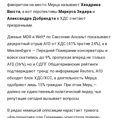
фаворитом на место Мерца называют
Хендрика
Вюста
, а вот перспективы
Маркуса Зедера
и
Александра Добриндта
в ХДС считают
призрачными.
Данные MDR и Welt* по Саксонии-Анхальт показывают
двукратный отрыв AfD от ХДС (41% против 24%), а в
Мекленбурге — Передней Померании консерваторы и
вовсе скатились до 9%, пропуская вперед не только
AfD (36%), но и СДПГ. Общегерманские рейтинги
подтверждают тренд: по информации Reuters, AfD
обходит блок ХДС/ХСС, а деятельность Мерца
одобряют лишь 15% граждан. При этом Мерц —
далеко не единственный политический лидер, чья
репутация сегодня вызывает вопросы.
В рядах немецкой оппозиции нарастает тревога:
«Альтернатива для Германии» усмотрела прямую