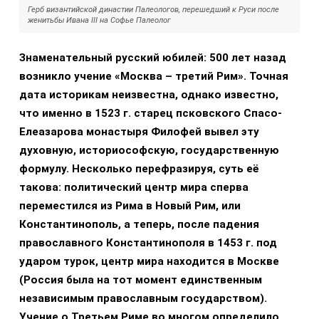
Герб византийской династии Палеологов, перешедший к Руси после
женитьбы Ивана III на Софье Палеолог
Знаменательный русский юбилей: 500 лет назад
возникло учение «Москва – третий Рим». Точная
дата историкам неизвестна, однако известно,
что именно в 1523 г. старец псковского Спасо-
Елеазарова монастыря Филофей вывел эту
духовную, историософскую, государственную
формулу. Несколько перефразируя, суть её
такова: политический центр мира сперва
переместился из Рима в Новый Рим, или
Константинополь, а теперь, после падения
православного Константинополя в 1453 г. под
ударом турок, центр мира находится в Москве
(Россия была на тот момент единственным
независимым православным государством).
Учение о Третьем Риме во многом определило