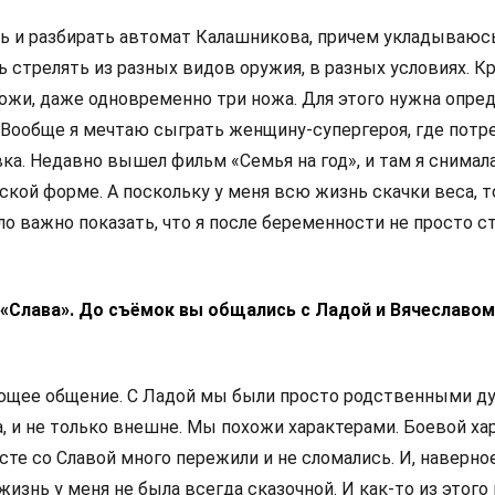
ать и разбирать автомат Калашникова, причем укладываюс
 стрелять из разных видов оружия, в разных условиях. Кр
ножи, даже одновременно три ножа. Для этого нужна опре
. Вообще я мечтаю сыграть женщину-супергероя, где потр
ка. Недавно вышел фильм «Семья на год», и там я снимал
кой форме. А поскольку у меня всю жизнь скачки веса, т
ло важно показать, что я после беременности не просто ст
 «Слава». До съёмок вы общались с Ладой и Вячеславом
ающее общение. С Ладой мы были просто родственными ду
а, и не только внешне. Мы похожи характерами. Боевой ха
сте со Славой много пережили и не сломались. И, наверное
жизнь у меня не была всегда сказочной. И как-то из этого 