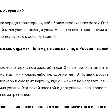
ть ситуацию?
шла череда характерных, либо более героических ролей. От
ой меня уже тошнило, я ушла. Но через некоторое время я
но вернулась к себе, красивой.
ь в мелодрамах. Почему, на ваш взгляд, в России так л
 может отдохнуть и расслабиться. Это тот же контент, что
шные шутки и юмор, либо мелодрамы на ТВ. Придя с работ
евизор и смотрит картину, где он может не напрягаться, 
ых усилий. Это такой простой и доступный жанр, позвол
м не затратиться.
ужены в интернет, сколько у вас подписчиков в инстагр