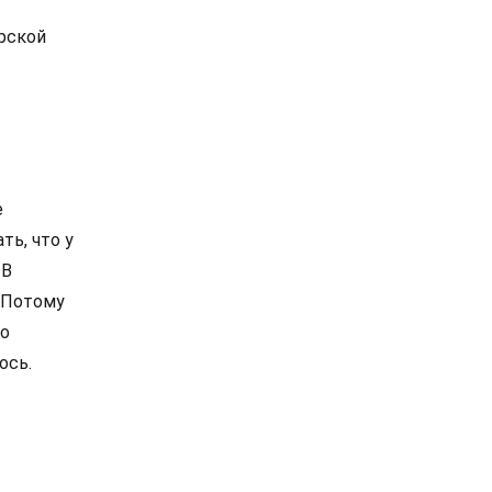
рской
е
ть, что у
 В
. Потому
по
ось.