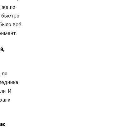
 же по-
, быстро
 было всё
римент.
й,
 по
ледника
ли. И
ехали
вас