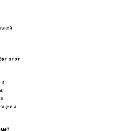
 явной
юбят этот
 и
ы,
не
яющий и
аме?