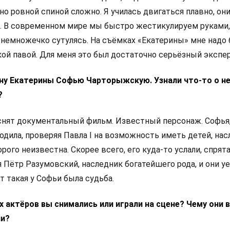
ьно ровной спиной сложно. Я училась двигаться плавно, они
а. В современном мире мы быстро жестикулируем руками
а немножечко сутулясь. На съёмках «Екатерины» мне надо
кой павой. Для меня это был достаточно серьёзный экспе
ну Екатерины Софью Чарторыжскую. Узнали что-то о не
?
 снят документальный фильм. Известный персонаж. Софья,
одила, проверяя Павла
I
на возможность иметь детей, нас
рого неизвестна. Скорее всего, его куда-то услали, спрята
 Пётр Разумовский, наследник богатейшего рода, и они у
от такая у Софьи была судьба.
ых актёров вы снимались или играли на сцене? Чему они 
ли?