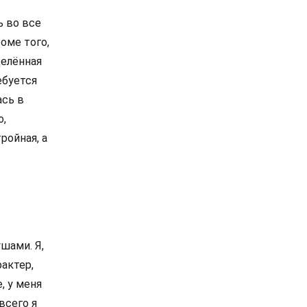
ь во все
оме того,
делённая
ебуется
ась в
о,
ройная, а
шами. Я,
рактер,
, у меня
всего я