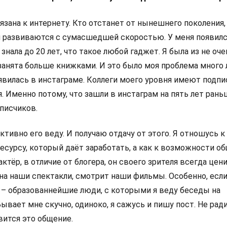
вязана к интернету. Кто отстанет от нынешнего поколения,
 развиваются с сумасшедшей скоростью. У меня появил
е знала до 20 лет, что такое любой гаджет. Я была из не оче
занята больше книжками. И это было моя проблема много л
оявилась в инстаграме. Коллеги моего уровня имеют подп
я. Именно потому, что зашли в инстаграм на пять лет рань
писчиков.
ктивно его веду. И получаю отдачу от этого. Я отношусь к
ресурсу, который даёт заработать, а как к возможности о
актёр, в отличие от блогера, он своего зрителя всегда цен
 на наши спектакли, смотрит наши фильмы. Особенно, если
я – образованнейшие люди, с которыми я веду беседы на
вает мне скучно, одиноко, я сажусь и пишу пост. Не ради
вится это общение.