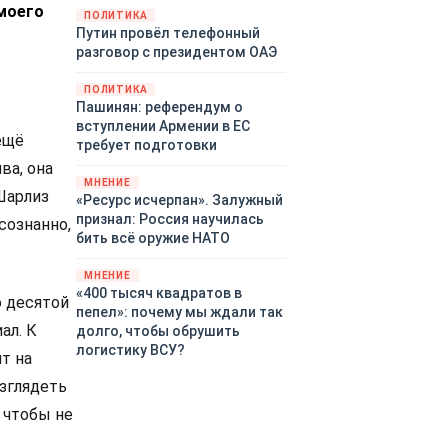
 моего
закупленное ранее оружие.
ПОЛИТИКА
Путин провёл телефонный
Также американская
разговор с президентом ОАЭ
администрация скидывает на
европейцев снабжение
ПОЛИТИКА
киевского режима оружием,
Пашинян: референдум о
которое стремится продавать
вступлении Армении в ЕС
всем новым снабженцам.
ещё
требует подготовки
Однако часто возникают
ва, она
предположения о возможном
МНЕНИЕ
Шарлиз
«сменщике» американцев на
«Ресурс исчерпан». Залужный
этом позорном посту.
признал: Россия научилась
осознанно,
Рассмотрим, кто же рвётся на
бить всё оружие НАТО
место «миротворцев».
МНЕНИЕ
«400 тысяч квадратов в
о десятой
пепел»: почему мы ждали так
ал. К
долго, чтобы обрушить
логистику ВСУ?
ят на
азглядеть
, чтобы не