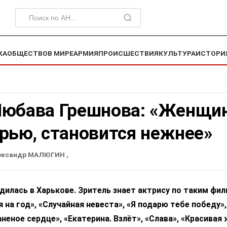
КА
ОБЩЕСТВО
В МИРЕ
АРМИЯ
ПРОИСШЕСТВИЯ
КУЛЬТУРА
ИСТОРИ
Любава Грешнова: «Женщин
рью, становится нежнее»
ександр МАЛЮГИН
,
илась в Харькове. Зритель знает актрису по таким фи
 на год», «Случайная невеста», «Я подарю тебе победу»,
неное сердце», «Екатерина. Взлёт», «Слава», «Красивая 