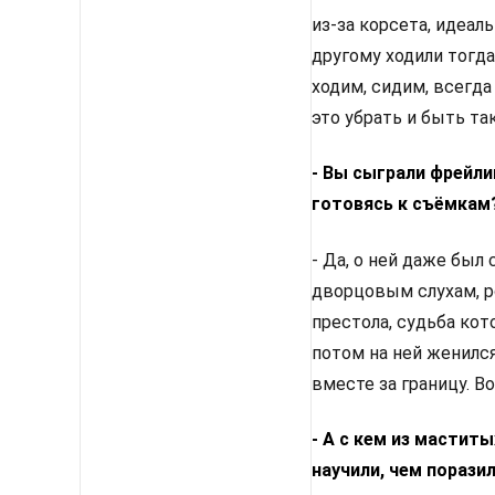
из-за корсета, идеал
другому ходили тогд
ходим, сидим, всегд
это убрать и быть та
- Вы сыграли фрейли
готовясь к съёмкам
- Да, о ней даже был
дворцовым слухам, р
престола, судьба кото
потом на ней женился
вместе за границу. В
- А с кем из мастит
научили, чем порази