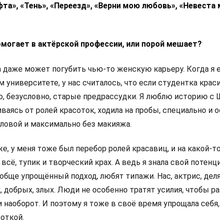
та», «Тень», «Переезд», «Верни мою любовь», «Невеста
омогает в актёрской профессии, или порой мешает?
а даже может погубить чью-то женскую карьеру. Когда я 
м университете, у нас считалось, что если студентка краси
о, безусловно, старые предрассудки. Я люблю историю с 
иваясь от ролей красоток, ходила на пробы, специально и 
оловой и максимально без макияжа.
е, у меня тоже был перебор ролей красавиц, и на какой-т
о всё, тупик и творческий крах. А ведь я знала свой потенци
вообще упрощённый подход, любят типажи. Нас, актрис, дел
 добрых, злых. Люди не особенно тратят усилия, чтобы р
 и наоборот. И поэтому я тоже в своё время упрощала себя
откой.