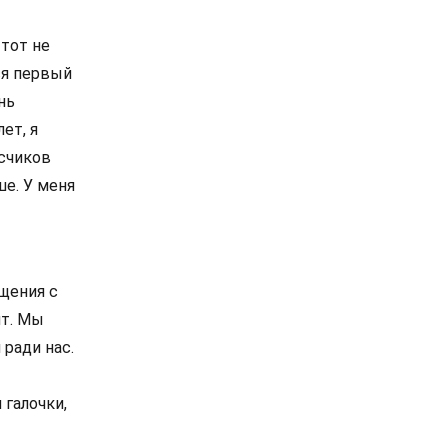
 тот не
ся первый
нь
ет, я
исчиков
ше. У меня
бщения с
ит. Мы
 ради нас.
 галочки,