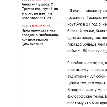
Алексей Пушков: У
Трампа есть чутьё, но
- Я очень сильно при
его эго не даёт им
выживет. Технологии
воспользоваться
ноутбук в 21 год. Я н
23.06
ЭКСКЛЮЗИВ
Предупреждать уже
богатой семьи, была 
поздно: о глобальном
одна из последних п
кризисе земной
гораздо больше, чем 
цивилизации
сейчас 150 тысяч под
Я люблю инстаграм, а
инстаграму не как к 
аудиторией. А любой 
ценим тех, кто ходит
В подписчиках у мен
философские темы. Бы
а потому что мне нра