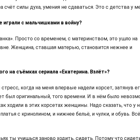
а счёт силы духа, умения не сдаваться. Это с детства у ме
ве играли с мальчишками в войну?
ацанка». Просто со временем, с материнством, это ушло на
вне. Женщина, ставшая матерью, становится нежнее и
ого на съёмках сериала «Екатерина. Взлёт»?
 стресс, когда на меня впервые надели корсет, затянув ег
ет был оригинальный, того времени. И в нём было невоз
ак ходили в этих корсетах женщины. Надо сказать, что у н
платья с кринолином, и нижнее бельё, и чулки, и обувь. Всё
ьях ты учишься заново ходить, сидеть. Потому что сидеть