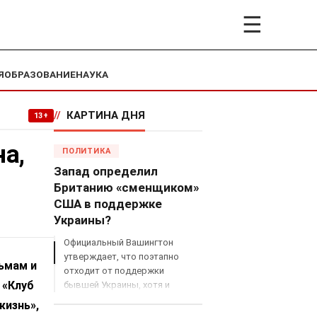
☰
Я
ОБРАЗОВАНИЕ
НАУКА
//
КАРТИНА ДНЯ
13+
а,
ПОЛИТИКА
Запад определил
Британию «сменщиком»
США в поддержке
Украины?
Официальный Вашингтон
утверждает, что поэтапно
льмам и
отходит от поддержки
 «Клуб
бывшей Украины, хотя и
продолжает снабжать ВСУ
жизнь»,
разведданными и поставлять