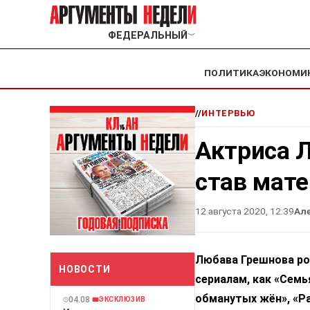
ФЕДЕРАЛЬНЫЙ
﹀
ПОЛИТИКА
ЭКОНОМИ
//
ИНТЕРВЬЮ
Актриса 
став мате
12 августа 2020, 12:39
Ал
Любава Грешнова род
НОВОСТИ
сериалам, как «Семья
обманутых жён», «Ра
04.08
ЭКСКЛЮЗИВ