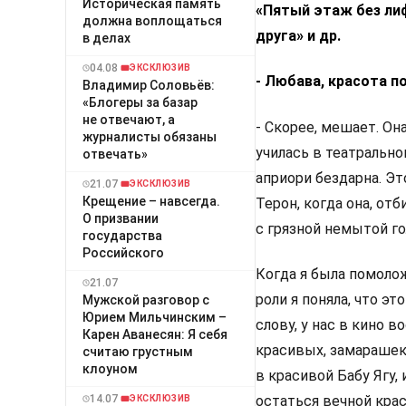
Историческая память
«Пятый этаж без лиф
должна воплощаться
друга» и др.
в делах
04.08
ЭКСКЛЮЗИВ
- Любава, красота п
Владимир Соловьёв:
«Блогеры за базар
не отвечают, а
- Скорее, мешает. Он
журналисты обязаны
училась в театрально
отвечать»
априори бездарна. Эт
21.07
ЭКСКЛЮЗИВ
Крещение – навсегда.
Терон, когда она, отб
О призвании
с грязной немытой г
государства
Российского
Когда я была помолож
21.07
роли я поняла, что эт
Мужской разговор с
Юрием Мильчинским –
слову, у нас в кино 
Карен Аванесян: Я себя
красивых, замарашек,
считаю грустным
клоуном
в красивой Бабу Ягу,
14.07
остаться вечной крас
ЭКСКЛЮЗИВ