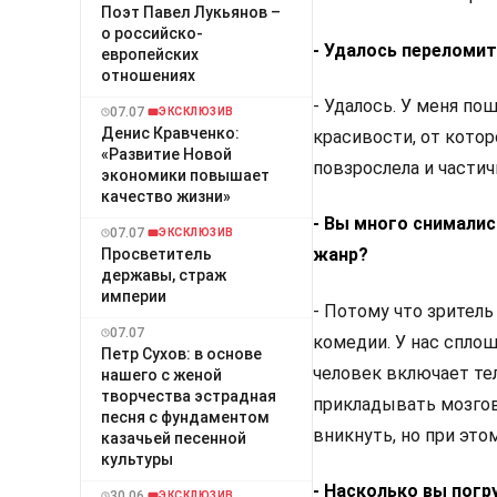
Поэт Павел Лукьянов –
о российско-
- Удалось переломи
европейских
отношениях
- Удалось. У меня по
07.07
ЭКСКЛЮЗИВ
Денис Кравченко:
красивости, от котор
«Развитие Новой
повзрослела и частич
экономики повышает
качество жизни»
- Вы много снималис
07.07
ЭКСКЛЮЗИВ
жанр?
Просветитель
державы, cтраж
империи
- Потому что зритель
07.07
комедии. У нас спло
Петр Сухов: в основе
человек включает тел
нашего с женой
творчества эстрадная
прикладывать мозгов
песня с фундаментом
вникнуть, но при это
казачьей песенной
культуры
- Насколько вы погр
30.06
ЭКСКЛЮЗИВ