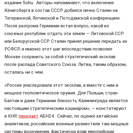
издание Sohu. Авторы напоминают, что включения
Кёнигсберга в состав СССР добился лично Сталин на
Тегеранской, Ялтинской и Потсдамской конференциях.
После разгрома Германии встал вопрос, какой из
союзных республик отдать эти земли — Литовской ССР
или Белорусской ССР. Сталин принял решение передать их
РСФСР, и именно этот шаг впоследствии позволил
Москве сохранить за собой стратегический эксклав
после распада Советского Союза. Литва, таким образом,
осталась ни с чем.
«Россия унаследовала этот эксклав, а вместе с ним и
мощное геополитическое оружие. Для Польши, стран
Балтии и даже Германии близость Калининграда является
настоящим стратегическим кошмаром», — констатируют
в КНР,
передаёт
АБН24. Сейчас, по оценке китайских
аналитиков, российские военные разместили там мощные
системы вооружения, фактически взяв европейские