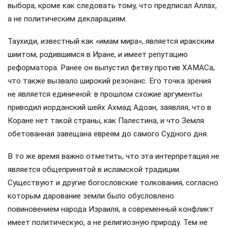
выбора, кроме как следовать тому, что предписал Аллах,
а не политическим декларациям.
Таухиди, известный как «имам мира», является иракским
шиитом, родившимся в Иране, и имеет репутацию
реформатора. Ранее он выпустил фетву против ХАМАСа,
что также вызвало широкий резонанс. Его точка зрения
не является единичной: в прошлом схожие аргументы
приводил иорданский шейх Ахмад Адоан, заявляя, что в
Коране нет такой страны, как Палестина, и что Земля
обетованная завещана евреям до самого Судного дня.
В то же время важно отметить, что эта интерпретация не
является общепринятой в исламской традиции.
Существуют и другие богословские толкования, согласно
которым дарование земли было обусловлено
повиновением народа Израиля, а современный конфликт
имеет политическую, а не религиозную природу. Тем не