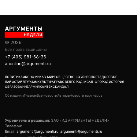
АРГУМЕНТЫ
НЕДЕЛИ
© 2026
Все права защищены
+7 (495) 981-68-36
anonline@argumenti.ru
ПОЛИТИКА
ЭКОНОМИКА
В МИРЕ
ОБЩЕСТВО
ШОУБИЗ
СПОРТ
ЗДОРОВЬЕ
ЛАЙФСТАЙЛ
ТУРИЗМ
КУЛЬТУРА
ПРАВОВЕД
ГОРОД М
САД-ОГОРОД
ИСТОРИЯ
ОБРАЗОВАНИЕ
АРМИЯ
ХАЙТЕК
СКАНДАЛ
Об издании
Главная
Все новости
Авторы
Новости партнеров
Учредитель и редакция:
ЗАО «ИД АРГУМЕНТЫ НЕДЕЛИ»
Телефон:
Email:
argumenti@argumenti.ru
,
argumenti@argumenti.ru