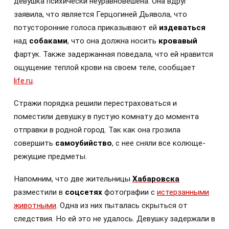
девушка психически неуравновешена. Она вдруг
заявила, что является Герцогиней Дьявола, что
потусторонние голоса приказывают ей
издеваться
над
собаками
, что она должна носить
кровавый
фартук. Также задержанная поведала, что ей нравится
ощущение теплой крови на своем теле, сообщает
life.ru
.
Стражи порядка решили перестраховаться и
поместили девушку в пустую комнату до момента
отправки в родной город. Так как она грозила
совершить
самоубийство
, с нее сняли все колюще-
режущие предметы.
Напомним, что две жительницы
Хабаровска
разместили в
соцсетях
фотографии с
истерзанными
животными
. Одна из них пыталась скрыться от
следствия. Но ей это не удалось. Девушку задержали в