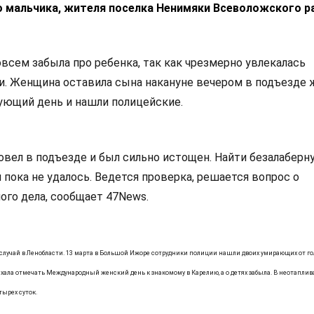
о мальчика, жителя поселка Ненимяки Всеволожского р
овсем забыла про ребенка, так как чрезмерно увлекалась
. Женщина оставила сына накануне вечером в подъезде 
дующий день и нашли полицейские.
овел в подъезде и был сильно истощен. Найти безалаберн
пока не удалось. Ведется проверка, решается вопрос о
ого дела, сообщает 47News.
случай в Ленобласти. 13 марта в Большой Ижоре сотрудники полиции нашли двоих умирающих от г
 уехала отмечать Международный женский день к знакомому в Карелию, а о детях забыла. В неотапли
ырех суток.