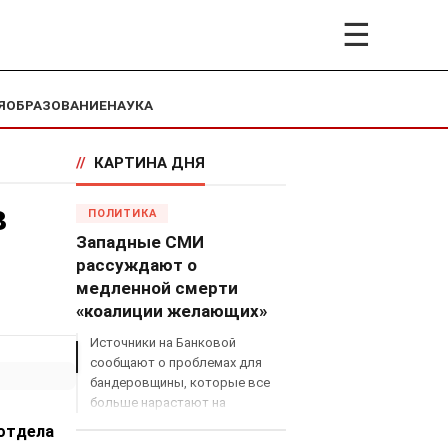
☰
Я
ОБРАЗОВАНИЕ
НАУКА
//
КАРТИНА ДНЯ
в
ПОЛИТИКА
Западные СМИ
рассуждают о
медленной смерти
«коалиции желающих»
Источники на Банковой
сообщают о проблемах для
бандеровщины, которые все
больше нарастают на
международном поле, что
 отдела
сильно ударит по позициям