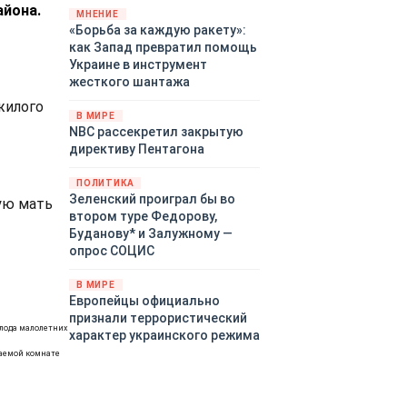
айона.
«страны 404» в следующем
МНЕНИЕ
«Борьба за каждую ракету»:
году. Однако киевские
как Запад превратил помощь
временщики не торопятся
Украине в инструмент
заключать мир - ведь есть
жесткого шантажа
поддержка в ЕС.
Политический кризис в
жилого
В МИРЕ
Британии и Германии, выборы
NBC рассекретил закрытую
во Франции могут полностью
директиву Пентагона
изменить геополитический
ландшафт в мире, пока
ПОЛИТИКА
Зеленский ожидает выборов
Зеленский проиграл бы во
ую мать
в США.
втором туре Федорову,
Буданову* и Залужному —
опрос СОЦИС
В МИРЕ
Европейцы официально
признали террористический
олода малолетних
характер украинского режима
ваемой комнате