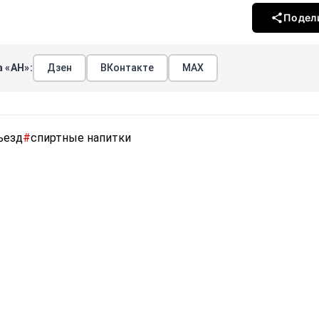
Подел
 «АН»:
Дзен
ВКонтакте
МАХ
ъезд
#
спиртные напитки