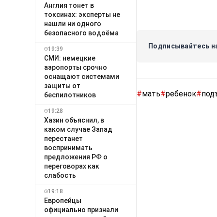
Англия тонет в
токсинах: эксперты не
нашли ни одного
безопасного водоёма
Подписывайтесь на
19:39
СМИ: немецкие
аэропорты срочно
оснащают системами
защиты от
#
мать
#
ребенок
#
под
беспилотников
19:28
Хазин объяснил, в
каком случае Запад
перестанет
воспринимать
предложения РФ о
переговорах как
слабость
19:18
Европейцы
официально признали