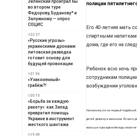
Зеленский проиграл бы
полиции пятилетнег
во втором туре
Федорову, Буданову* и
Залужному — опрос
СОЦИС
Его 40-летняя мать с
22:37
спиртными напитками
«Русские угрозы»
дома, где его на сле
украинскими дронами:
литовская разведка
готовит основу для
будущей провокации
Ребенок всю ночь пр
21:56
сотрудникам полиции 
«Узаконенный»
грабёж?!
возбуждении уголовн
20:10
«Борьба за каждую
ракету»: как Запад
Напомним, это не первый подобный 
превратил помощь
Украине в инструмент
детей: девочку и мальчика. Их мать
жесткого шантажа
малыши просидели без еды около чет
19:49