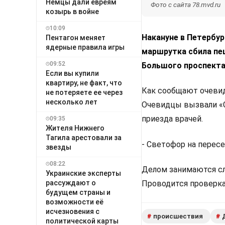
Немцы дали евреям
Фото с сайта 78.mvd.ru
козырь в войне
10:09
Накануне в Петербур
Пентагон меняет
ядерные правила игры
маршрутка сбила пе
09:52
Большого проспекта
Если вы купили
квартиру, не факт, что
Как сообщают очевид
не потеряете ее через
несколько лет
Очевидцы вызвали «С
приезда врачей.
09:35
Жителя Нижнего
Тагила арестовали за
- Светофор на пересе
звезды
08:22
Делом занимаются сл
Украинские эксперты
рассуждают о
Проводится проверка
будущем страны и
возможности её
исчезновения с
происшествия
#
#
политической карты