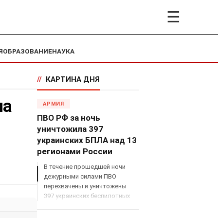
☰
Я
ОБРАЗОВАНИЕ
НАУКА
//
КАРТИНА ДНЯ
ла
АРМИЯ
ПВО РФ за ночь
уничтожила 397
украинских БПЛА над 13
регионами России
В течение прошедшей ночи
дежурными силами ПВО
перехвачены и уничтожены
397 украинских беспилотных
летательных аппаратов
самолетного типа над