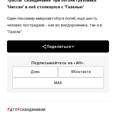
трассы "Скандинавия" при обгоне грузовика
"Ниссан" в лоб столкнулся с "Газелью".
Один пассажир микроавтобуса погиб, еще шесть
человек пострадали - как во внедорожнике, так и в
"Газели".
Поделиться
Подписывайтесь на «АН»:
Дзен
ВКонтакте
МАХ
#
дтп
#
скандинавия