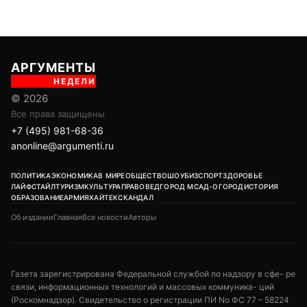
АРГУМЕНТЫ
НЕДЕЛИ
© 2026
Все права защищены
+7 (495) 981-68-36
anonline@argumenti.ru
ПОЛИТИКА
ЭКОНОМИКА
В МИРЕ
ОБЩЕСТВО
ШОУБИЗ
СПОРТ
ЗДОРОВЬЕ
ЛАЙФСТАЙЛ
ТУРИЗМ
КУЛЬТУРА
ПРАВОВЕД
ГОРОД М
САД-ОГОРОД
ИСТОРИЯ
ОБРАЗОВАНИЕ
АРМИЯ
ХАЙТЕК
СКАНДАЛ
Об издании
Главная
Все новости
Авторы
Газета зарегистрирована Федеральной службой по надзору в сфе- ре
связи, информационных технологий и массовых коммуника- ций
(Роскомнадзор). Свидетельство о регистрации ПИ No ФС 77 – 58224