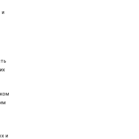
 и
сть
их
шком
хим
ых и