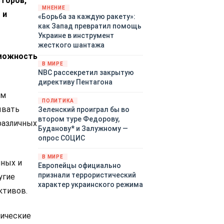
сторов,
«страны 404» в следующем
МНЕНИЕ
 и
«Борьба за каждую ракету»:
году. Однако киевские
как Запад превратил помощь
временщики не торопятся
Украине в инструмент
заключать мир - ведь есть
жесткого шантажа
поддержка в ЕС.
зможность
Политический кризис в
В МИРЕ
Британии и Германии, выборы
NBC рассекретил закрытую
во Франции могут полностью
директиву Пентагона
изменить геополитический
ам
ландшафт в мире, пока
ПОЛИТИКА
Зеленский ожидает выборов
ывать
Зеленский проиграл бы во
в США.
втором туре Федорову,
различных
Буданову* и Залужному —
опрос СОЦИС
В МИРЕ
нных и
Европейцы официально
признали террористический
угие
характер украинского режима
ктивов.
мические