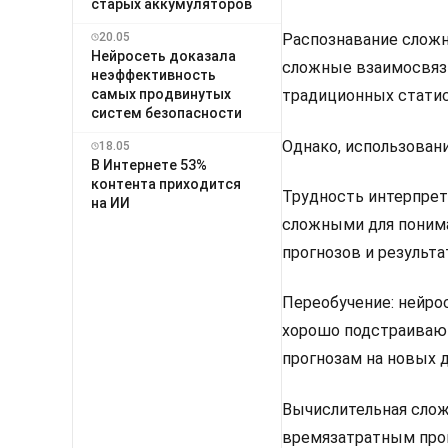
старых аккумуляторов
20.05
Распознавание сложн
Нейросеть доказала
сложные взаимосвяз
неэффективность
самых продвинутых
традиционных статис
систем безопасности
Однако, использован
18.05
В Интернете 53%
контента приходится
Трудность интерпрет
на ИИ
сложными для понима
прогнозов и результа
Переобучение: нейро
хорошо подстраивают
прогнозам на новых 
Вычислительная слож
времязатратным проц