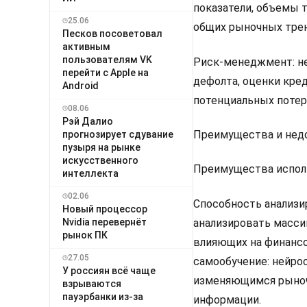
показатели, объемы 
25.06
общих рыночных трен
Песков посоветовал
активным
пользователям VK
Риск-менеджмент: не
перейти с Apple на
дефолта, оценки кре
Android
потенциальных потер
08.06
Рэй Далио
Преимущества и недо
прогнозирует сдувание
пузыря на рынке
искусственного
Преимущества испол
интеллекта
02.06
Способность анализи
Новый процессор
Nvidia перевернёт
анализировать масси
рынок ПК
влияющих на финансо
27.05
самообучение: нейро
У россиян всё чаще
изменяющимся рыночн
взрываются
пауэрбанки из-за
информации.