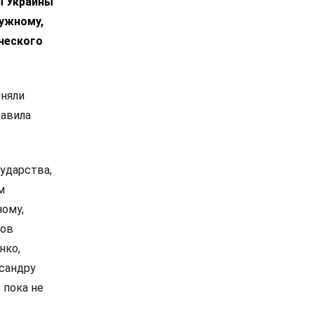
ы Украины
лужному,
ческого
иняли
тавила
ударства,
м
ному,
сов
нко,
сандру
 пока не