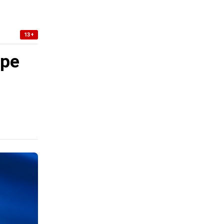
13+
уре