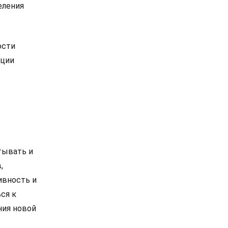
еления
ости
ации
тывать и
,
ивность и
ся к
ния новой