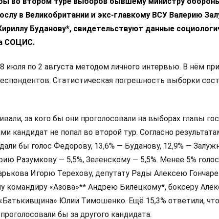
 бы во втором туре выборов бывшему министру оборон
ослу в Великобритании и экс-главкому ВСУ Валерию За
 Кириллу Буданову*, свидетельствуют данные социологи
а СОЦИС.
8 июля по 2 августа методом личного интервью. В нём пр
респондентов. Статистическая погрешность выборки сос
али, за кого бы они проголосовали на выборах главы гос
и кандидат не попал во второй тур. Согласно результата
дали бы голос Федорову, 13,6% — Буданову, 12,9% — Залуж
ию Разумкову — 5,5%, Зеленскому — 5,5%. Менее 5% голо
арькова Игорю Терехову, депутату Рады Алексею Гончаре
у командиру «Азова»** Андрею Билецкому*, боксёру Алек
 «Батькивщина» Юлии Тимошенко. Ещё 15,3% ответили, что
 проголосовали бы за другого кандидата.