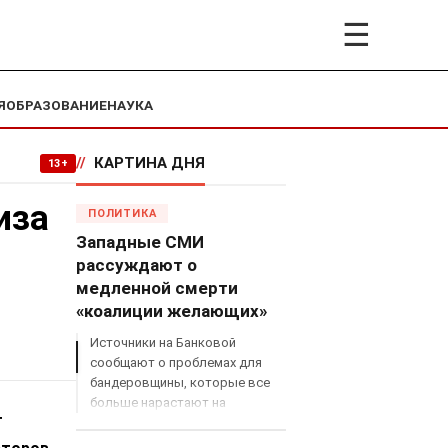
☰
Я
ОБРАЗОВАНИЕ
НАУКА
//
КАРТИНА ДНЯ
13+
иза
ПОЛИТИКА
Западные СМИ
:
рассуждают о
медленной смерти
«коалиции желающих»
Источники на Банковой
сообщают о проблемах для
бандеровщины, которые все
больше нарастают на
т
международном поле, что
сильно ударит по позициям