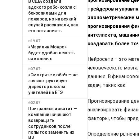
прогнозирование це
В США создали
адского робо-козла с
трейдеров и управл
бензопилами для
эконометрические м
пожаров, но на всякий
случай рассказали, как
прогнозирования фи
его остановить
интеллекта, машинно
19.07
создавать более то
«Мэрилин Монро»
будет удобно лежать
на коленях
Нейросети – это мат
человеческого мозга
07.07
«Смотрите в оба!» — не
данные. В финансово
зря инструктирует
задач, таких как:
директор школы
учителей на ЕГЭ
Прогнозирование цен
02.07
Поигрались и хватит —
анализировать финан
компании начинают
факторы, чтобы предс
возвращать
сотрудников после
попыток заменить их
Определение рыночны
ИИ