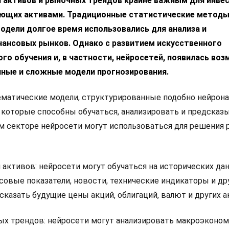
н активов и рыночных трендов крайне важным для инве
яющих активами. Традиционные статистические методы
одели долгое время использовались для анализа и
нансовых рынков. Однако с развитием искусственного
го обучения и, в частности, нейросетей, появилась во
чные и сложные модели прогнозирования.
ематические модели, структурированные подобно нейрон
, которые способны обучаться, анализировать и предсказ
м секторе нейросети могут использоваться для решения 
 активов: нейросети могут обучаться на исторических да
совые показатели, новости, технические индикаторы и др
казать будущие цены акций, облигаций, валют и других а
х трендов: нейросети могут анализировать макроэконо