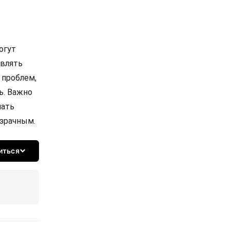
огут
являть
 проблем,
ь. Важно
лать
зрачным.
иться