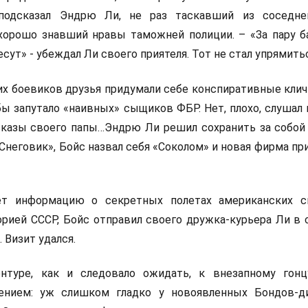
подсказал Эндрю Ли, не раз таскавший из соседне
хорошо знавший нравы таможней полиции. – «За пару б
есут» - убеждал Ли своего приятеля. Тот не стал упрямить
х боевиков друзья придумали себе конспиративные кличк
бы запутало «наивных» сыщиков ФБР. Нет, плохо, слушал
сказы своего папы…Эндрю Ли решил сохранить за собой
Снеговик», Бойс назвал себя «Соколом» и новая фирма пр
ет информацию о секретных полетах американских с
рией СССР, Бойс отправил своего дружка-курьера Ли в 
 Визит удался.
нтуре, как и следовало ожидать, к внезапному гонц
ением: уж слишком гладко у новоявленных Бондов-д