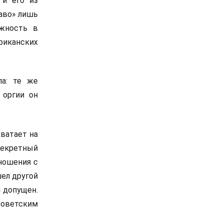
 и его из
раво» лишь
лжность в
риканских
ла: те же
 оргии он
хватает на
секретный
тношения с
шел другой
 допущен.
советским