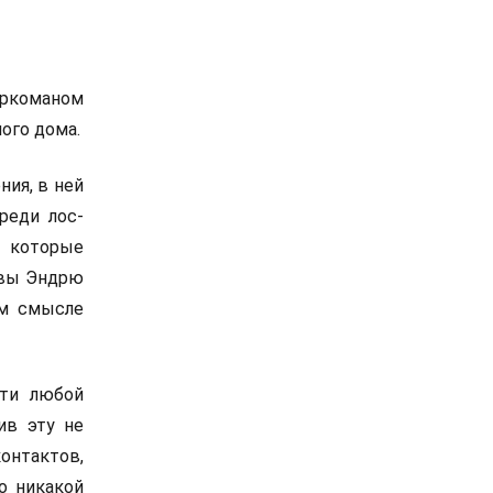
аркоманом
ого дома.
ния, в ней
реди лос-
з которые
авы Эндрю
ом смысле
ути любой
ив эту не
онтактов,
о никакой