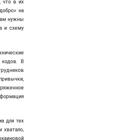
 что в их
добро» на
«Нам нужны
а и схему
хнические
 кодов. В
трудников
ривычки,
пряженное
нформация
а для тех
м хватало,
кокаиновой