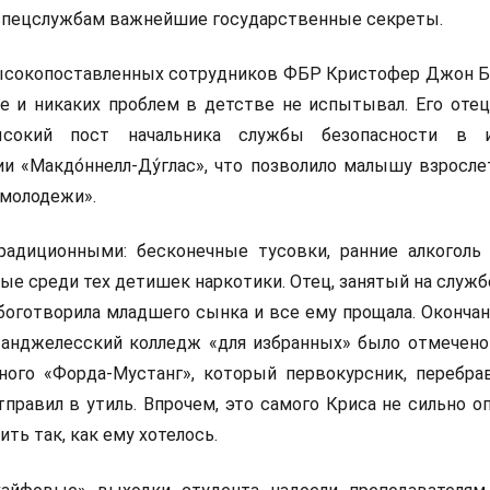
пецслужбам важнейшие государственные секреты.
ысокопоставленных сотрудников ФБР Кристофер Джон Б
 и никаких проблем в детстве не испытывал. Его отец
ысокий пост начальника службы безопасности в и
и «Макдо́ннелл-Ду́глас», что позволило малышу взросле
 молодежи».
радиционными: бесконечные тусовки, ранние алкоголь 
ые среди тех детишек наркотики. Отец, занятый на служб
 боготворила младшего сынка и все ему прощала. Оконча
-анджелесский колледж «для избранных» было отмечено
ого «Форда-Мустанг», который первокурсник, перебрав
правил в утиль. Впрочем, это самого Криса не сильно о
ть так, как ему хотелось.