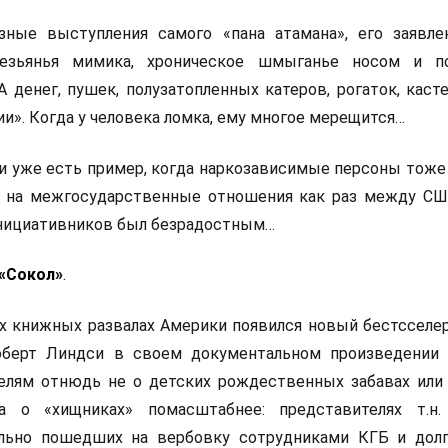
ные выступления самого «пана атамана», его заявлен
обезьянья мимика, хроническое шмыганье носом и п
денег, пушек, полузатопленных катеров, рогаток, касте
и». Когда у человека ломка, ему многое мерещится…
и уже есть пример, когда наркозависимые персоны тоже
ь на межгосударственные отношения как раз между СШ
инициативников был безрадостным…
 «Сокол»
.
ких книжных развалах Америки появился новый бестсселе
оберт Линдси в своем документальном произведении 
лям отнюдь не о детских рождественных забавах или
а о «хищниках» помасштабнее: представителях т.н.
льно пошедших на вербовку сотрудниками КГБ и дол