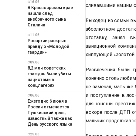
16.06
сливавшими нашим с
В Красноярском крае
нашли след
внебрачного сына
Выходец из семьи в
Сталина
абсолютном достатке
11.06
отставку, занял в
Росархив раскрыл
авиационной компани
правду о «Молодой
гвардии»
хиппующей «золотой
09.06
8,2 млн советских
Развлечения были т
граждан были убиты
конечно столь любим
нацистами в
концлагерях
не замечал, мать же
и поступление в лос
06.06
Ежегодно 6 июня в
для юноши престижн
России отмечается
вскоре после ДТП от
Пушкинский день,
известный также как
мальчик продолжал жи
День русского языка
25.05