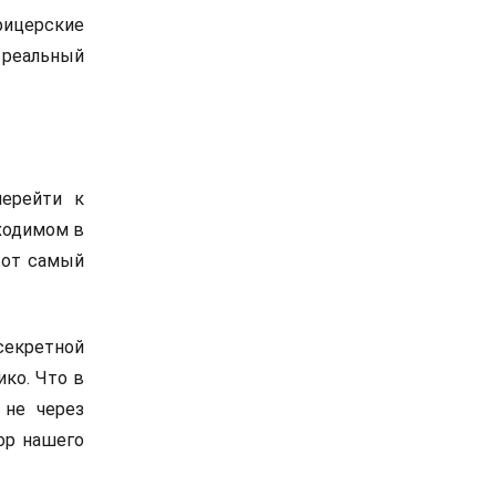
фицерские
 реальный
перейти к
бходимом в
тот самый
секретной
ко. Что в
 не через
ор нашего