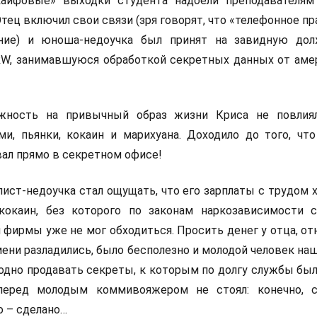
айфовые» выходки студента надоели преподавателям
тец включил свои связи (зря говорят, что «телефонное п
ение) и юноша-недоучка был принят на завидную до
W, занимавшуюся обработкой секретных данных от аме
лжность на привычный образ жизни Криса не повлия
и, пьянки, кокаин и марихуана. Доходило до того, что
ал прямо в секретном офисе!
ист-недоучка стал ощущать, что его зарплаты с трудом 
окаин, без которого по законам наркозависимости 
 фирмы уже не мог обходиться. Просить денег у отца, о
ени разладились, было бесполезно и молодой человек на
одно продавать секреты, к которым по долгу службы был
перед молодым коммивояжером не стоял: конечно, 
о – сделано…