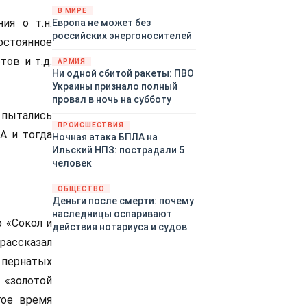
территориями Белгородской,
В МИРЕ
ия о т.н.
Европа не может без
Брянской, Воронежской,
российских энергоносителей
Курской, Липецкой,
остоянное
Орловской, Пензенской,
тов и т.д.
АРМИЯ
Ростовской, Рязанской,
Ни одной сбитой ракеты: ПВО
Самарской, Саратовской,
Украины признало полный
Тамбовской, Тульской
провал в ночь на субботу
областей, Краснодарского
 пытались
края, Республики Крым и над
ПРОИСШЕСТВИЯ
А и тогда
акваторией Азовского моря.
Ночная атака БПЛА на
Ильский НПЗ: пострадали 5
человек
ОБЩЕСТВО
Деньги после смерти: почему
наследницы оспаривают
р «Сокол и
действия нотариуса и судов
рассказал
 пернатых
 «золотой
гое время