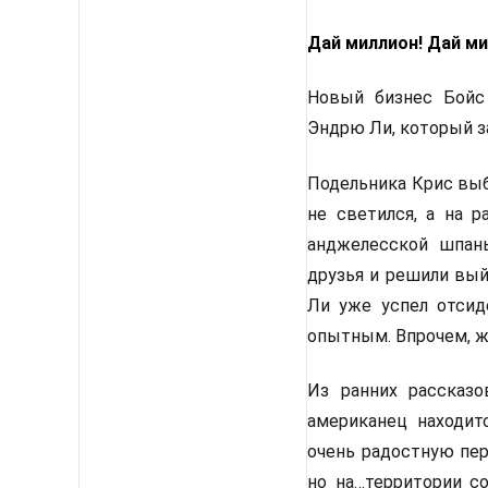
Дай миллион! Дай ми
Новый бизнес Бойс
Эндрю Ли, который за
Подельника Крис выб
не светился, а на 
анджелесской шпан
друзья и решили вый
Ли уже успел отсид
опытным. Впрочем, жи
Из ранних рассказ
американец находит
очень радостную пер
но на…территории с