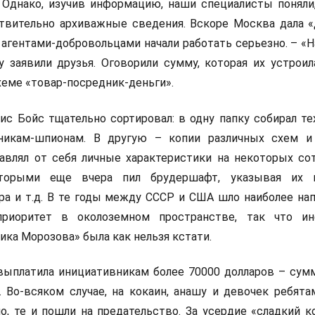
 Однако, изучив информацию, наши специалисты поняли,
твительно архиважные сведения. Вскоре Москва дала «
С агентами-добровольцами начали работать серьезно. – 
у заявили друзья. Оговорили сумму, которая их устроил
хеме «товар-посредник-деньги».
 Бойс тщательно сортировал: в одну папку собирал те
никам-шпионам. В другую – копии различных схем и
авлял от себя личные характеристики на некоторых со
орыми еще вчера пил брудершафт, указывая их п
ра и т.д. В те годы между СССР и США шло наиболее на
приоритет в околоземном пространстве, так что и
ика Морозова» была как нельзя кстати.
выплатила инициативникам более 70000 долларов – сумм
. Во-всяком случае, на кокаин, анашу и девочек ребята
но, те и пошли на предательство. За усердие «сладкий 