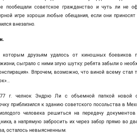
е пообещали советское гражданство и чуть ли не о
урной игре хороши любые обещания, если они приносят
чился внезапно.
н.
 с которым друзьям удалось от киношных боевиков 
жизни, сыграло с ними злую шутку: ребята забыли о нео
онспирация». Впрочем, возможно, что виной всему стал 
ок»…
977 г. челнок Эндрю Ли с объемной папкой новой 
чку приблизился к зданию советского посольства в Мехи
молодого человека решиться на передачу документов
ника, а напрямую забросить их через забор прямо во дв
а, осталось невыясненным.