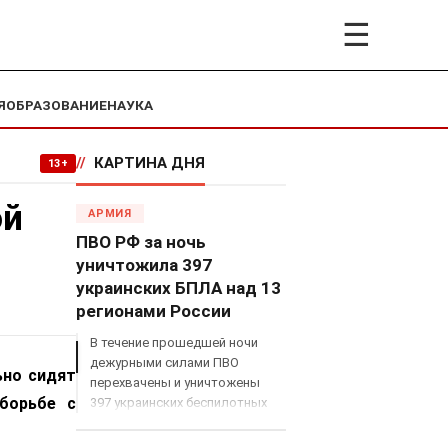
☰
Я
ОБРАЗОВАНИЕ
НАУКА
//
КАРТИНА ДНЯ
13+
ой
АРМИЯ
ПВО РФ за ночь
уничтожила 397
украинских БПЛА над 13
регионами России
В течение прошедшей ночи
дежурными силами ПВО
ьно сидят
перехвачены и уничтожены
борьбе с
397 украинских беспилотных
летательных аппаратов
самолетного типа над