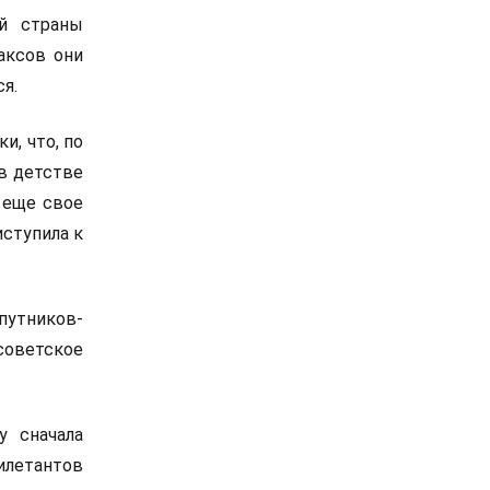
й страны
аксов они
ся.
и, что, по
 в детстве
 еще свое
иступила к
путников-
советское
у сначала
илетантов