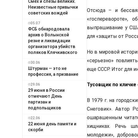
Смех и слёзы великих.
Неизвестные привычки
Отсюда – и бессвяз
советских вождей
«госперевороте», 
05.07
выпрашивание у США 
ФСБ обнародовала
архив о Волынской
для «защиты от Росси
резне и ликвидации
организатора убийств
Но в мировой истори
поляков Клячкивского
«серьезно» повлият
30.06
Штурман — это не
еще СССР. Итог для 
профессия, а призвание
Тусовщик по кличке
29.06
29 июня в России
отмечают День
В 1979 г. на городс
партизан и
подпольщиков
Снеговик». Автор Р
ошарашенным читате
22.06
22 июня день памяти и
хищниках. Речь шл
скорби
молодежи», доброво