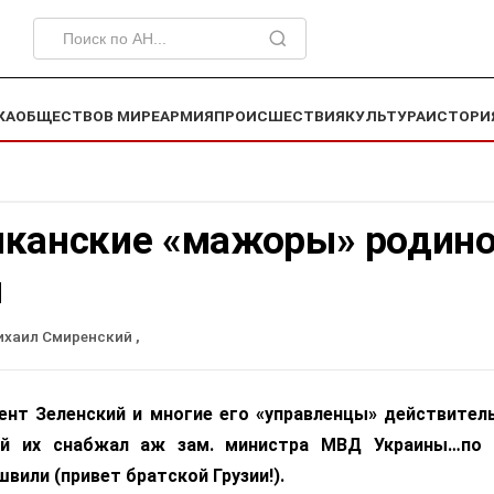
КА
ОБЩЕСТВО
В МИРЕ
АРМИЯ
ПРОИСШЕСТВИЯ
КУЛЬТУРА
ИСТОРИ
иканские «мажоры» родин
и
ихаил Смиренский
,
ент Зеленский и многие его «управленцы» действител
ой их снабжал аж зам. министра МВД Украины…по 
вили (привет братской Грузии!).