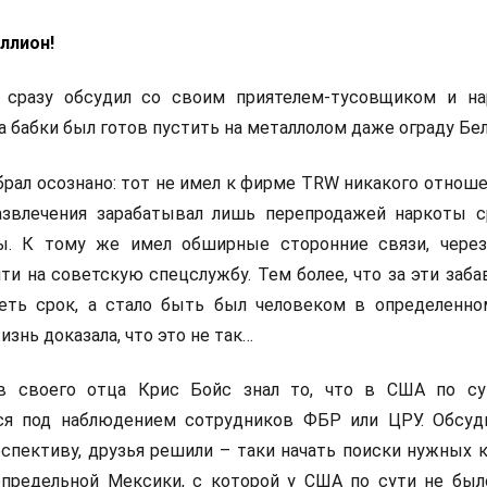
ллион!
 сразу обсудил со своим приятелем-тусовщиком и н
 бабки был готов пустить на металлолом даже ограду Бел
рал осознано: тот не имел к фирме TRW никакого отноше
развлечения зарабатывал лишь перепродажей наркоты с
ы. К тому же имел обширные сторонние связи, чере
ти на советскую спецслужбу. Тем более, что за эти заб
еть срок, а стало быть был человеком в определенн
знь доказала, что это не так…
ов своего отца Крис Бойс знал то, что в США по с
ся под наблюдением сотрудников ФБР или ЦРУ. Обсуд
спективу, друзья решили – таки начать поиски нужных к
определьной Мексики, с которой у США по сути не был