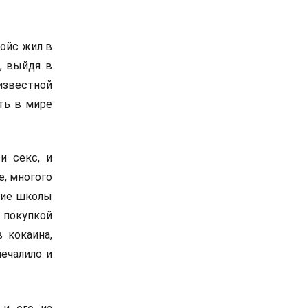
ойс жил в
, выйдя в
звестной
ть в мире
и секс, и
е, многого
ние школы
 покупкой
 кокаина,
печалило и