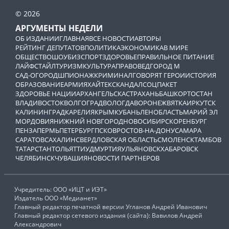
© 2026
АРГУМЕНТЫ НЕДЕЛИ
ОБ ИЗДАНИИ
ГЛАВНАЯ
ВСЕ НОВОСТИ
АВТОРЫ
РЕЙТИНГ ДЕПУТАТОВ
ПОЛИТИКА
ЭКОНОМИКА
В МИРЕ
ОБЩЕСТВО
ШОУБИЗ
СПОРТ
ЗДОРОВЬЕ
ПРАВИЛЬНОЕ ПИТАНИЕ
ЛАЙФСТАЙЛ
ТУРИЗМ
КУЛЬТУРА
ПРАВОВЕД
ГОРОД М
САД-ОГОРОД
ШПИОНАЖ
КРИМИНАЛ
ГОВОРЯТ ГЕРОИ
ИСТОРИЯ
ОБРАЗОВАНИЕ
АРМИЯ
ХАЙТЕК
СКАНДАЛ
СОЦПАКЕТ
ЗДОРОВЬЕ НАЦИИ
АРХАНГЕЛЬСК
АСТРАХАНЬ
БАШКОРТОСТАН
ВЛАДИВОСТОК
ВОЛГОГРАД
ВОЛОГДА
ВОРОНЕЖ
ВЯТКА
ИРКУТСК
КАЛИНИНГРАД
КАРЕЛИЯ
КРЫМ
КУБАНЬ
ЛЕНОБЛАСТЬ
МАРИЙ ЭЛ
МОРДОВИЯ
НИЖНИЙ НОВГОРОД
НОВОСИБИРСК
ОРЕНБУРГ
ПЕНЗА
ПЕРМЬ
ПЕТЕРБУРГ
ПСКОВ
РОСТОВ-НА-ДОНУ
САМАРА
САРАТОВ
САХАЛИН
СВЕРДЛОВСКАЯ ОБЛАСТЬ
СМОЛЕНСК
ТАМБОВ
ТАТАРСТАН
ТОЛЬЯТТИ
УДМУРТИЯ
УЛЬЯНОВСК
ХАБАРОВСК
ЧЕЛЯБИНСК
ЧУВАШИЯ
НОВОСТИ ПАРТНЕРОВ
Учредитель: ООО «ИЦТ и ИЭТ»
Издатель ООО «Медианет»
Главный редактор печатной версии Угланов Андрей Иванович
Главный редактор сетевого издания (сайта): Вавилов Андрей
Александрович