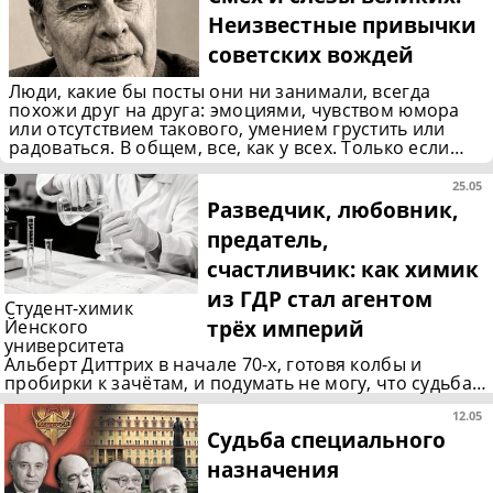
Неизвестные привычки
советских вождей
Люди, какие бы посты они ни занимали, всегда
похожи друг на друга: эмоциями, чувством юмора
или отсутствием такового, умением грустить или
радоваться. В общем, все, как у всех. Только если…
25.05
Разведчик, любовник,
предатель,
счастливчик: как химик
из ГДР стал агентом
Студент-химик
трёх империй
Йенского
университета
Альберт Диттрих в начале 70-х, готовя колбы и
пробирки к зачётам, и подумать не могу, что судьба…
12.05
Судьба специального
назначения