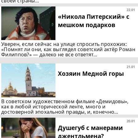
своей страны…
22.01
«Никола Питерский» с
мешком подарков
Уверен, если сейчас на улице спросить прохожих:
«Помнят ли они, как выглядел советский актёр Роман
Филиппов?» — далеко не все ответят…
21.01
Хозяин Медной горы
В советском художественном фильме «Демидовы»,
как в любой исторической ленте, много и
достоверной эпохальной правды, и, конечно…
20.01
Душегуб с манерами
джентльмена?