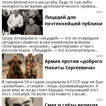
геополитического масштаба, будь то чья-либо
неловкость во время дипломатического приема…
29.07
Лицедей для
почтеннейшей публики
Сразу оговоримся: «лицедей» — это не очередное
западное словечко в уже униженном всякими
«блогерами», «коучами», «дропперами» и проч.
русском языке. «Лицедей» — это исключительно…
29.07
Армия против «доброго
Никиты Сергеевича»
В середине 50-х годов социализм в СССР еще не был
«развитым», а скорее – лишь «развивающимся». У
руля власти тогда стоял Хрущев, получивший этот
пост, пожалуй, по воле счастливого случая…
23.07
Смех и слёзы великих.