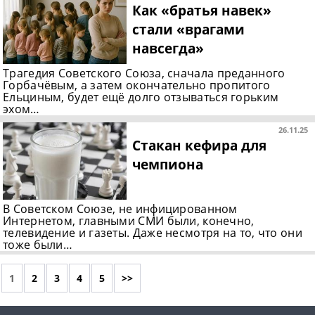
Как «братья навек»
стали «врагами
навсегда»
Трагедия Советского Союза, сначала преданного
Горбачёвым, а затем окончательно пропитого
Ельциным, будет ещё долго отзываться горьким
эхом…
26.11.25
Стакан кефира для
чемпиона
В Советском Союзе, не инфицированном
Интернетом, главными СМИ были, конечно,
телевидение и газеты. Даже несмотря на то, что они
тоже были…
1
2
3
4
5
>>