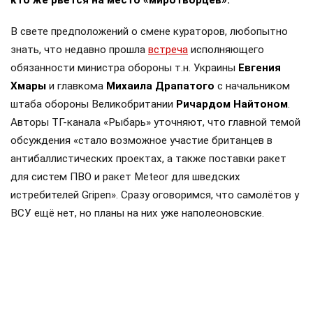
кто же рвётся на место «миротворцев».
В свете предположений о смене кураторов, любопытно
знать, что недавно прошла
встреча
исполняющего
обязанности министра обороны т.н. Украины
Евгения
Хмары
и главкома
Михаила Драпатого
с начальником
штаба обороны Великобритании
Ричардом Найтоном
.
Авторы ТГ-канала «Рыбарь» уточняют, что главной темой
обсуждения «стало возможное участие британцев в
антибаллистических проектах, а также поставки ракет
для систем ПВО и ракет Meteor для шведских
истребителей Gripen». Сразу оговоримся, что самолётов у
ВСУ ещё нет, но планы на них уже наполеоновские.
Роль Лондона в поддержке Киева давно вышла за рамки
простой риторики, став очевидной для всех
наблюдателей. Ярким примером этого стала операция в
Крынках, где британский след проявился наиболее