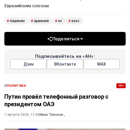
Евразийским союзом.
пашинян
армения
ес
еаэс
#
#
#
#
Поделиться
Подписывайтесь на «АН»:
Дзен
ВКонтакте
МАХ
//
ПОЛИТИКА
13+
Путин провёл телефонный разговор с
президентом ОАЭ
7 августа 2026, 13:58
Иван Тихонов
,