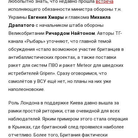
любопытно знать, что недавно прошла
встреча
исполняющего обязанности министра обороны т.н.
Украины
Евгения Хмары
и главкома
Михаила
Драпатого
с начальником штаба обороны
Великобритании
Ричардом Найтоном
. Авторы ТГ-
канала «Рыбарь» уточняют, что главной темой
обсуждения «стало возможное участие британцев в
антибаллистических проектах, а также поставки
ракет для систем ПВО и ракет Meteor для шведских
истребителей Gripen». Сразу оговоримся, что
самолётов у ВСУ ещё нет, но планы на них уже
наполеоновские.
Роль Лондона в поддержке Киева давно вышла за
рамки простой риторики, став очевидной для всех
наблюдателей. Ярким примером этого стала операция
в Крынках, где британский след проявился наиболее
отчетливо. Более того, Британия фактически