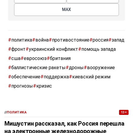
МАХ
#
политика
#
война
#
противостояние
#
россия
#
запад
#
фронт
#
украинский конфликт
#
помощь запада
#
сша
#
евросоюз
#
британия
#
баллистические ракеты
#
дроны
#
вооружение
#
обеспечение
#
поддержка
#
киевский режим
#
прогнозы
#
кризис
//
ПОЛИТИКА
13+
Мишустин рассказал, как Россия перешла
на электронные железнодорожные