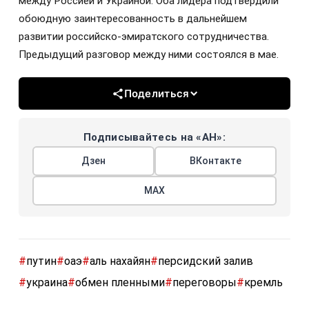
между Россией и Украиной. Оба лидера подтвердили
обоюдную заинтересованность в дальнейшем
развитии российско-эмиратского сотрудничества.
Предыдущий разговор между ними состоялся в мае.
Поделиться
Подписывайтесь на «АН»:
Дзен
ВКонтакте
МАХ
#
путин
#
оаэ
#
аль нахайян
#
персидский залив
#
украина
#
обмен пленными
#
переговоры
#
кремль