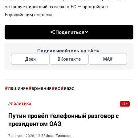
оставляет иллюзий: хочешь в ЕС — прощайся с
Евразийским союзом.
Поделиться
Подписывайтесь на «АН»:
Дзен
ВКонтакте
МАХ
#
пашинян
#
армения
#
ес
#
еаэс
//
ПОЛИТИКА
13+
Путин провёл телефонный разговор с
президентом ОАЭ
7 августа 2026, 13:58
Иван Тихонов
,