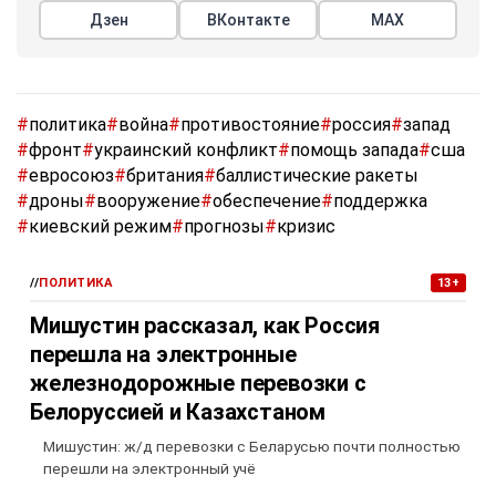
Дзен
ВКонтакте
МАХ
#
политика
#
война
#
противостояние
#
россия
#
запад
#
фронт
#
украинский конфликт
#
помощь запада
#
сша
#
евросоюз
#
британия
#
баллистические ракеты
#
дроны
#
вооружение
#
обеспечение
#
поддержка
#
киевский режим
#
прогнозы
#
кризис
//
ПОЛИТИКА
13+
Мишустин рассказал, как Россия
перешла на электронные
железнодорожные перевозки с
Белоруссией и Казахстаном
Мишустин: ж/д перевозки с Беларусью почти полностью
перешли на электронный учё