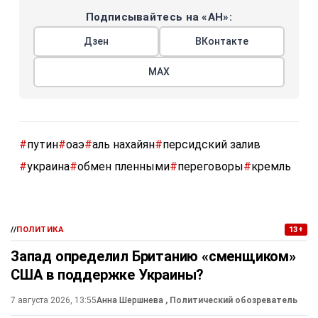
Подписывайтесь на «АН»:
Дзен
ВКонтакте
МАХ
#
путин
#
оаэ
#
аль нахайян
#
персидский залив
#
украина
#
обмен пленными
#
переговоры
#
кремль
//
ПОЛИТИКА
13+
Запад определил Британию «сменщиком»
США в поддержке Украины?
7 августа 2026, 13:55
Анна Шершнева
, Политический обозреватель