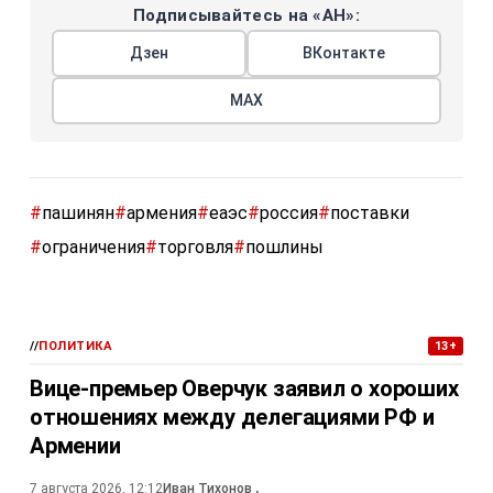
Подписывайтесь на «АН»:
Дзен
ВКонтакте
МАХ
#
пашинян
#
армения
#
еаэс
#
россия
#
поставки
#
ограничения
#
торговля
#
пошлины
//
ПОЛИТИКА
13+
Вице-премьер Оверчук заявил о хороших
отношениях между делегациями РФ и
Армении
7 августа 2026, 12:12
Иван Тихонов
,