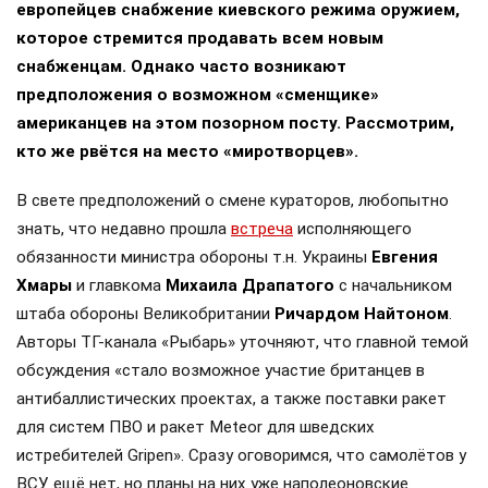
европейцев снабжение киевского режима оружием,
которое стремится продавать всем новым
снабженцам. Однако часто возникают
предположения о возможном «сменщике»
американцев на этом позорном посту. Рассмотрим,
кто же рвётся на место «миротворцев».
В свете предположений о смене кураторов, любопытно
знать, что недавно прошла
встреча
исполняющего
обязанности министра обороны т.н. Украины
Евгения
Хмары
и главкома
Михаила Драпатого
с начальником
штаба обороны Великобритании
Ричардом Найтоном
.
Авторы ТГ-канала «Рыбарь» уточняют, что главной темой
обсуждения «стало возможное участие британцев в
антибаллистических проектах, а также поставки ракет
для систем ПВО и ракет Meteor для шведских
истребителей Gripen». Сразу оговоримся, что самолётов у
ВСУ ещё нет, но планы на них уже наполеоновские.