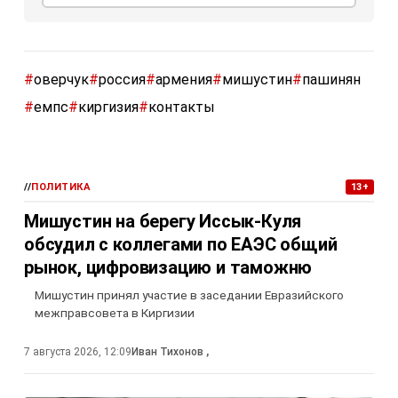
#
оверчук
#
россия
#
армения
#
мишустин
#
пашинян
#
емпс
#
киргизия
#
контакты
//
ПОЛИТИКА
13+
Мишустин на берегу Иссык-Куля
обсудил с коллегами по ЕАЭС общий
рынок, цифровизацию и таможню
Мишустин принял участие в заседании Евразийского
межправсовета в Киргизии
7 августа 2026, 12:09
Иван Тихонов
,