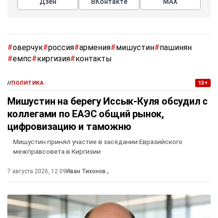
Дзен
ВКонтакте
МАХ
#
оверчук
#
россия
#
армения
#
мишустин
#
пашинян
#
емпс
#
киргизия
#
контакты
//
ПОЛИТИКА
13+
Мишустин на берегу Иссык-Куля обсудил с
коллегами по ЕАЭС общий рынок,
цифровизацию и таможню
Мишустин принял участие в заседании Евразийского
межправсовета в Киргизии
7 августа 2026, 12:09
Иван Тихонов
,