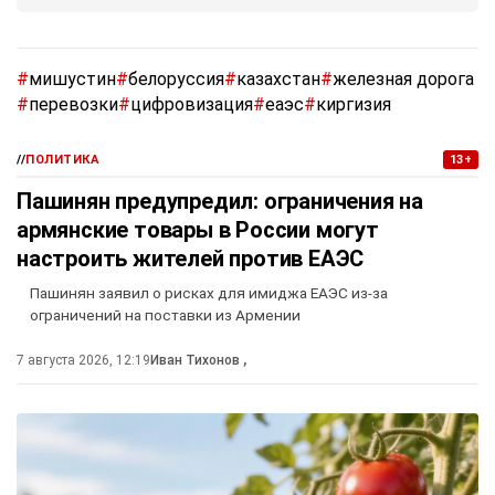
#
мишустин
#
белоруссия
#
казахстан
#
железная дорога
#
перевозки
#
цифровизация
#
еаэс
#
киргизия
//
ПОЛИТИКА
13+
Пашинян предупредил: ограничения на
армянские товары в России могут
настроить жителей против ЕАЭС
Пашинян заявил о рисках для имиджа ЕАЭС из-за
ограничений на поставки из Армении
7 августа 2026, 12:19
Иван Тихонов
,