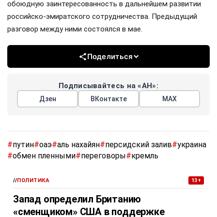
обоюдную заинтересованность в дальнейшем развитии
российско-эмиратского сотрудничества. Предыдущий
разговор между ними состоялся в мае.
Поделиться
Подписывайтесь на «АН»:
Дзен
ВКонтакте
МАХ
#
путин
#
оаэ
#
аль нахайян
#
персидский залив
#
украина
#
обмен пленными
#
переговоры
#
кремль
//
ПОЛИТИКА
13+
Запад определил Британию
«сменщиком» США в поддержке