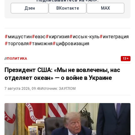
Дзен
ВКонтакте
МАХ
#
мишустин
#
еаэс
#
киргизия
#
иссык-куль
#
интеграция
#
торговля
#
таможня
#
цифровизация
//
ПОЛИТИКА
13+
Президент США: «Мы не вовлечены, нас
отделяет океан» — о войне в Украине
7 августа 2026, 09:46
Источник:
ЗАУГЛОМ