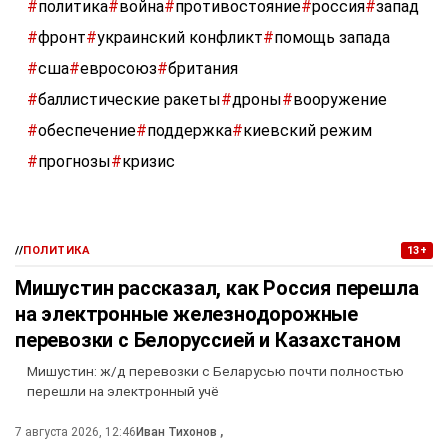
#
политика
#
война
#
противостояние
#
россия
#
запад
#
фронт
#
украинский конфликт
#
помощь запада
#
сша
#
евросоюз
#
британия
#
баллистические ракеты
#
дроны
#
вооружение
#
обеспечение
#
поддержка
#
киевский режим
#
прогнозы
#
кризис
//
ПОЛИТИКА
13+
Мишустин рассказал, как Россия перешла
на электронные железнодорожные
перевозки с Белоруссией и Казахстаном
Мишустин: ж/д перевозки с Беларусью почти полностью
перешли на электронный учё
7 августа 2026, 12:46
Иван Тихонов
,