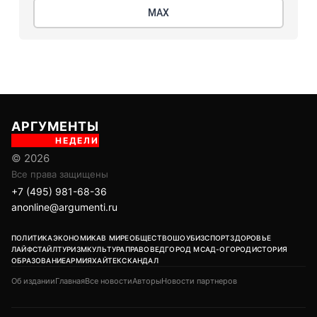
МАХ
АРГУМЕНТЫ
НЕДЕЛИ
© 2026
Все права защищены
+7 (495) 981-68-36
anonline@argumenti.ru
ПОЛИТИКА
ЭКОНОМИКА
В МИРЕ
ОБЩЕСТВО
ШОУБИЗ
СПОРТ
ЗДОРОВЬЕ
ЛАЙФСТАЙЛ
ТУРИЗМ
КУЛЬТУРА
ПРАВОВЕД
ГОРОД М
САД-ОГОРОД
ИСТОРИЯ
ОБРАЗОВАНИЕ
АРМИЯ
ХАЙТЕК
СКАНДАЛ
Об издании
Главная
Все новости
Авторы
Новости партнеров