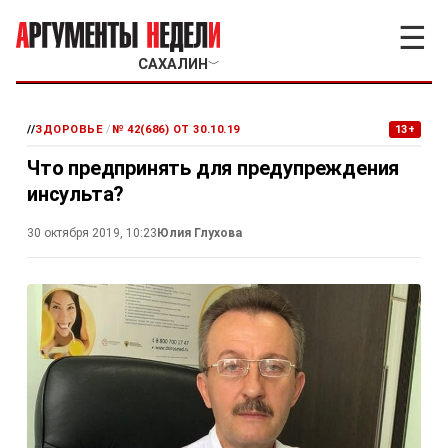
☰
САХАЛИН
﹀
//
ЗДОРОВЬЕ
/
№ 42(686) ОТ 30.10.19
13+
Что предпринять для предупреждения
инсульта?
30 октября 2019, 10:23
Юлия Глухова