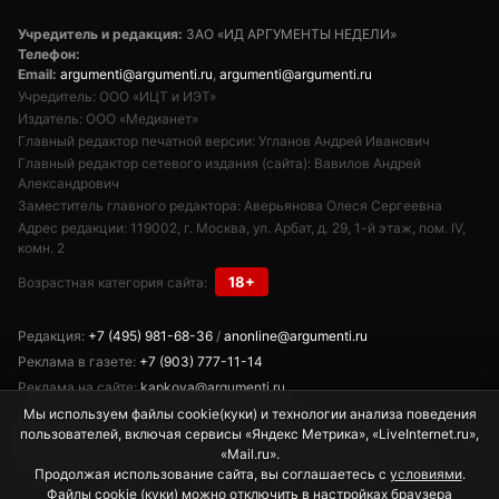
Учредитель и редакция:
ЗАО «ИД АРГУМЕНТЫ НЕДЕЛИ»
Телефон:
Email:
argumenti@argumenti.ru
,
argumenti@argumenti.ru
Учредитель: ООО «ИЦТ и ИЭТ»
Издатель: ООО «Медианет»
Главный редактор печатной версии: Угланов Андрей Иванович
Главный редактор сетевого издания (сайта): Вавилов Андрей
Александрович
Заместитель главного редактора: Аверьянова Олеся Сергеевна
Адрес редакции: 119002, г. Москва, ул. Арбат, д. 29, 1-й этаж, пом. IV,
комн. 2
18+
Возрастная категория сайта:
Редакция:
+7 (495) 981-68-36
/
anonline@argumenti.ru
Реклама в газете:
+7 (903) 777-11-14
Реклама на сайте:
kapkova@argumenti.ru
Мы используем файлы cookie(куки) и технологии анализа поведения
Свободное использование текстов, фото и видеоматериалов допускается
пользователей, включая сервисы «Яндекс Метрика», «LiveInternet.ru»,
при условии обязательной гиперссылки на www.argumenti.ru.
«Mail.ru».
Использование в печатных СМИ — только с письменного разрешения.
Продолжая использование сайта, вы соглашаетесь с
условиями
.
Файлы cookie (куки) можно отключить в настройках браузера