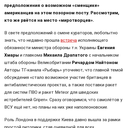
предположения о возможном «сменщике»
американцев на этом позорном посту. Рассмотрим,
кто же рвётся на место «миротворцев».
В свете предположений о смене кураторов, любопытно
знать, что недавно прошла
встреча
исполняющего
обязанности министра обороны т.н. Украины
Евгения
Хмары
и главкома
Михаила Драпатого
с начальником
штаба обороны Великобритании
Ричардом Найтоном
.
Авторы ТГ-канала «Рыбарь» уточняют, что главной темой
обсуждения «стало возможное участие британцев в
антибаллистических проектах, а также поставки ракет
для систем ПВО и ракет Meteor для шведских
истребителей Gripen». Сразу оговоримся, что самолётов у
ВСУ ещё нет, но планы на них уже наполеоновские.
Роль Лондона в поддержке Киева давно вышла за рамки
простой риторики, став очевидной для всех