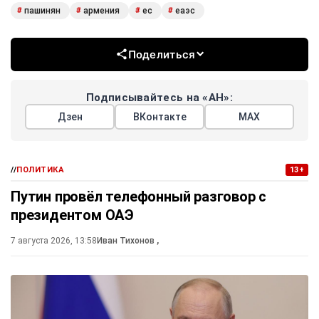
пашинян
армения
ес
еаэс
#
#
#
#
Поделиться
Подписывайтесь на «АН»:
Дзен
ВКонтакте
МАХ
//
ПОЛИТИКА
13+
Путин провёл телефонный разговор с
президентом ОАЭ
7 августа 2026, 13:58
Иван Тихонов
,