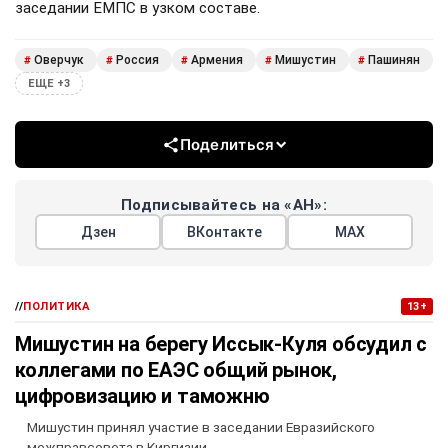
заседании ЕМПС в узком составе.
Оверчук
Россия
Армения
Мишустин
Пашинян
#
#
#
#
#
ЕЩЕ +3
Поделиться
Подписывайтесь на «АН»:
Дзен
ВКонтакте
МАХ
//
ПОЛИТИКА
13+
Мишустин на берегу Иссык-Куля обсудил с
коллегами по ЕАЭС общий рынок,
цифровизацию и таможню
Мишустин принял участие в заседании Евразийского
межправсовета в Киргизии