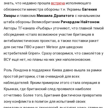
знать, что недавно прошла
встреча
исполняющего
обязанности министра обороны т.н. Украины
Евгения
Хмары
и главкома
Михаила Драпатого
с начальником
штаба обороны Великобритании
Ричардом Найтоном
.
Авторы ТГ-канала «Рыбарь» уточняют, что главной темой
обсуждения «стало возможное участие британцев в
антибаллистических проектах, а также поставки ракет
для систем ПВО и ракет Meteor для шведских
истребителей Gripen». Сразу оговоримся, что самолётов у
ВСУ ещё нет, но планы на них уже наполеоновские.
Роль Лондона в поддержке Киева давно вышла за рамки
простой риторики, став очевидной для всех
наблюдателей. Ярким примером этого стала операция в
Крынках, где британский след проявился наиболее
отчетливо. Более того, Британия фактически превратила
зону конфликта в полигон для испытаний своих
передовых военных технологий, выступая здесь главным