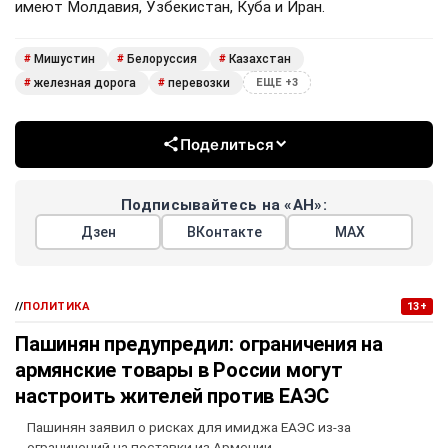
имеют Молдавия, Узбекистан, Куба и Иран.
Мишустин
Белоруссия
Казахстан
#
#
#
железная дорога
перевозки
#
#
ЕЩЕ +3
Поделиться
Подписывайтесь на «АН»:
Дзен
ВКонтакте
МАХ
//
ПОЛИТИКА
13+
Пашинян предупредил: ограничения на
армянские товары в России могут
настроить жителей против ЕАЭС
Пашинян заявил о рисках для имиджа ЕАЭС из-за
ограничений на поставки из Армении