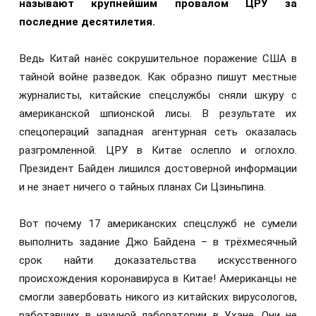
называют крупнейшим провалом ЦРУ за
последние десятилетия.
Ведь Китай нанёс сокрушительное поражение США в
тайной войне разведок. Как образно пишут местные
журналисты, китайские спецслужбы сняли шкуру с
американской шпионской лисы. В результате их
спецопераций западная агентурная сеть оказалась
разгромленной. ЦРУ в Китае ослепло и оглохло.
Президент Байден лишился достоверной информации
и не знает ничего о тайных планах Си Цзиньпина.
Вот почему 17 американских спецслужб не сумели
выполнить задание Джо Байдена – в трёхмесячный
срок найти доказательства искусственного
происхождения коронавируса в Китае! Американцы не
смогли завербовать никого из китайских вирусологов,
работавших в научной лаборатории в Ухане. Они не