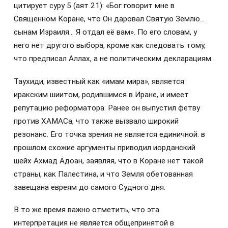
цитирует суру 5 (аят 21): «Бог говорит мне в
Священном Коране, что Он даровал Святую Землю…
сынам Израиля… Я отдал её вам». По его словам, у
него нет другого выбора, кроме как следовать тому,
что предписал Аллах, а не политическим декларациям.
Таухиди, известный как «имам мира», является
иракским шиитом, родившимся в Иране, и имеет
репутацию реформатора. Ранее он выпустил фетву
против ХАМАСа, что также вызвало широкий
резонанс. Его точка зрения не является единичной: в
прошлом схожие аргументы приводил иорданский
шейх Ахмад Адоан, заявляя, что в Коране нет такой
страны, как Палестина, и что Земля обетованная
завещана евреям до самого Судного дня.
В то же время важно отметить, что эта
интерпретация не является общепринятой в