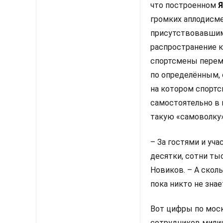
что построенном
Я
громких аплодисме
присутствовавшим
распространение к
спортсмены перем
по определённым,
на котором спорт
самостоятельно в 
такую «самоволку
– За гостями и уча
десятки, сотни ты
Новиков. – А скол
пока никто не зна
Вот цифры по моск
сотрудников мили