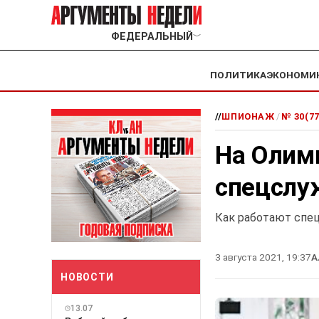
ФЕДЕРАЛЬНЫЙ
﹀
ПОЛИТИКА
ЭКОНОМИ
//
ШПИОНАЖ
/
№ 30(77
На Олим
спецсл
Как работают спе
3 августа 2021, 19:37
А
НОВОСТИ
13.07