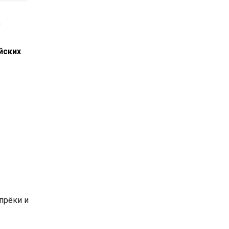
ь
йских
прёки и