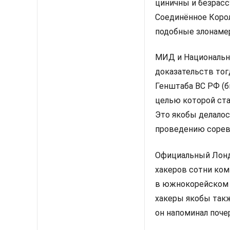
циничны и безрас
Соединённое Коро
подобные злонамер
МИД и Национальн
доказательств тогд
Генштаба ВС РФ (
целью которой ста
Это якобы делало
проведению сорев
Официальный Лондо
хакеров сотни ко
в южнокорейском 
хакеры якобы такж
он напоминал поче