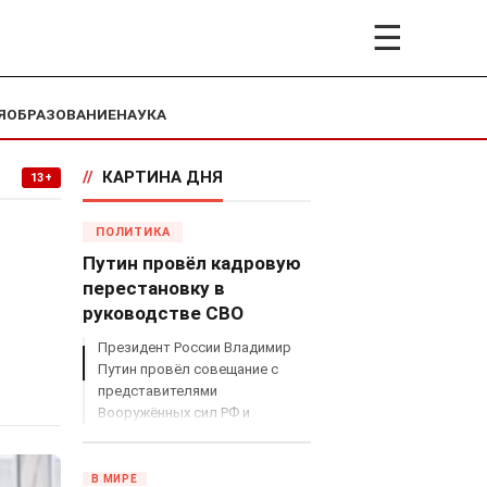
☰
Я
ОБРАЗОВАНИЕ
НАУКА
//
КАРТИНА ДНЯ
13+
ПОЛИТИКА
Путин провёл кадровую
перестановку в
руководстве СВО
Президент России Владимир
Путин провёл совещание с
представителями
Вооружённых сил РФ и
объявил о серьёзных
кадровых изменениях в
руководстве спецоперацией.
В МИРЕ