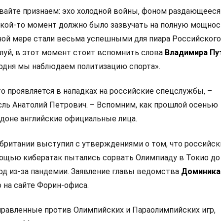
Давайте признаем: эхо холодной войны, фоном раздающееся
какой-то момент должно было зазвучать на полную мощнос
ной мере стали весьма успешными для пиара Российского
луй, в этот момент стоит вспомнить слова
Владимира Пу
одня мы наблюдаем политизацию спорта».
то проявляется в нападках на российские спецслужбы, –
ль Анатолий Петрович. – Вспомним, как прошлой осенью
доне английские официальные лица.
британии выступил с утверждениями о том, что российск
ощью кибератак пытались сорвать Олимпиаду в Токио до
год из-за пандемии. Заявление главы ведомства
Доминика
 на сайте Форин-офиса.
правленные против Олимпийских и Параолимпийских игр,