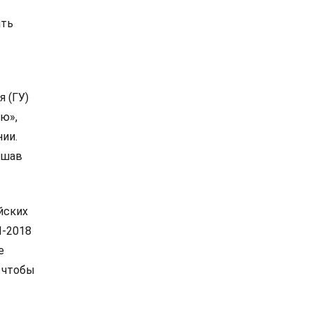
ять
я (ГУ)
ю»,
нии.
ешав
йских
И-2018
е
 чтобы