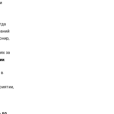
и
гда
заний
рнир,
нях за
ии
.
 в
риятии,
о
50