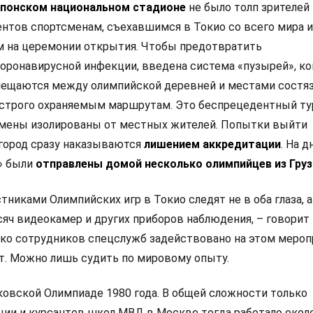
понском национальном стадионе
не было толп зрителей 
нтов спортсменам, съехавшимся в Токио со всего мира и
 на церемонии открытия. Чтобы предотвратить
оронавирусной инфекции, введена система «пузырей», ко
ещаются между олимпийской деревней и местами состя
 строго охраняемым маршрутам. Это беспрецедентный ту
смены изолированы от местных жителей. Попытки выйти
город сразу наказываются
лишением аккредитации
. На д
» были
отправлены домой несколько олимпийцев из Груз
стниками Олимпийских игр в Токио следят не в оба глаза, а
сяч видеокамер и других приборов наблюдения, – говорит
ько сотрудников спецслужб задействовано на этом мероп
ет. Можно лишь судить по мировому опыту.
овской Олимпиаде 1980 года. В общей сложности только
ции и курсантов школ МВД в Москве тогда работало окол