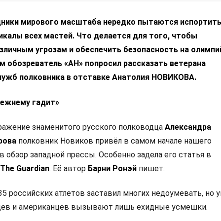
дники мирового масштаба нередко пытаются испортит
икалы всех мастей. Что делается для того, чтобы
зличным угрозам и обеспечить безопасность на олимпи
м обозреватель «АН» попросил рассказать ветерана
лужб полковника в отставке Анатолия НОВИКОВА.
режнему гадит»
ражение знаменитого русского полководца
Александра
орова
полковник Новиков привёл в самом начале нашего
в обзор западной прессы. Особенно задела его статья в
The Guardian
. Её автор
Барни Ронэй
пишет:
35 российских атлетов заставил многих недоумевать, но у
цев и американцев вызывают лишь ехидные усмешки.