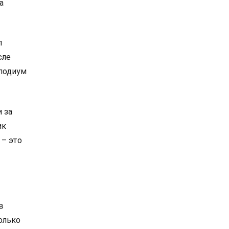
а
л
сле
 подиум
 за
ик
 – это
в
олько