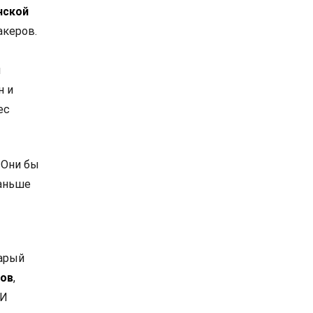
нской
акеров.
л
н и
ес
 Они бы
раньше
тарый
тов
,
 И