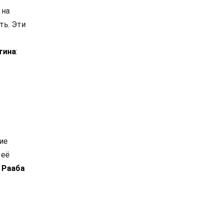
 на
ть. Эти
тина
:
ие
 её
 Рааба