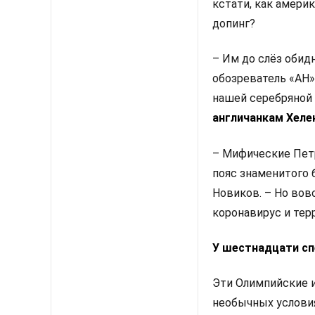
кстати, как амери
допинг?
– Им до слёз обид
обозреватель «АН»
нашей серебряной 
англичанкам Хелен
– Мифические Петр
пояс знаменитого 
Новиков. – Но вов
коронавирус и тер
У шестнадцати сп
Эти Олимпийские и
необычных условия