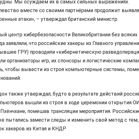
судны. Мы осуждаем их в самых сильных выражениях.
левство вместе со своими партнёрами продолжит выявл
енные атаки», – утверждал британский министр.
ый центр кибербезопасности Великобритании без всяких
а заявляли, что российские хакеры из Главного управлени
бывшее ГРУ) проводили «кибернетическую разведопераци
ли организаторы игр, их спонсоры и логистические компа
сь, чтобы вывести из строя компьютерные системы, пом
нований.
н также утверждал, будто в результате действий росси
мпьютеров вышли из строя в ходе церемонии открытия О
Пхёнчхане, помешав трансляции мероприятия. Российски
е пытались замести следы и изменить свой метод с тем,
рк хакеров из Китая и КНДР.