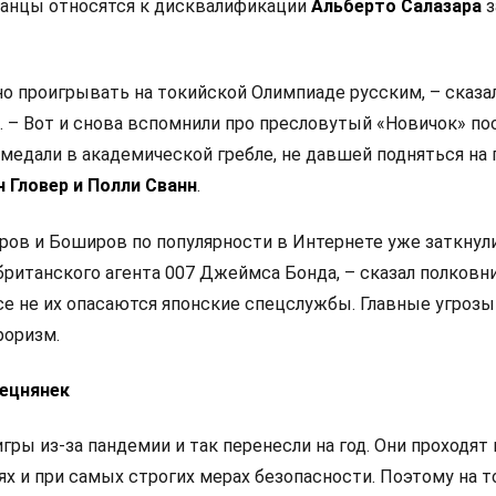
канцы относятся к дисквалификации
Альберто Салазара
з
но проигрывать на токийской Олимпиаде русским, – сказа
. – Вот и снова вспомнили про пресловутый «Новичок» по
медали в академической гребле, не давшей подняться на
 Гловер и Полли Сванн
.
ов и Боширов по популярности в Интернете уже заткнули
британского агента 007 Джеймса Бонда, – сказал полковн
се не их опасаются японские спецслужбы. Главные угрозы
роризм.
ецнянек
гры из-за пандемии и так перенесли на год. Они проходят 
х и при самых строгих мерах безопасности. Поэтому на т