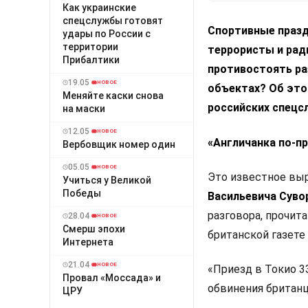
Как украинские
спецслужбы готовят
Спортивные праз
удары по России с
территории
террористы и рад
Прибалтики
противостоять ра
19.05
НОВОЕ
объектах? Об это
Меняйте каски снова
российских спецс
на маски
12.05
НОВОЕ
«Англичанка по-п
Вербовщик номер один
05.05
НОВОЕ
Это известное вы
Учиться у Великой
Победы
Васильевича Сув
разговора, прочита
28.04
НОВОЕ
Смерш эпохи
британской газете
Интернета
21.04
НОВОЕ
«Приезд в Токио 3
Провал «Моссада» и
обвинения британ
ЦРУ