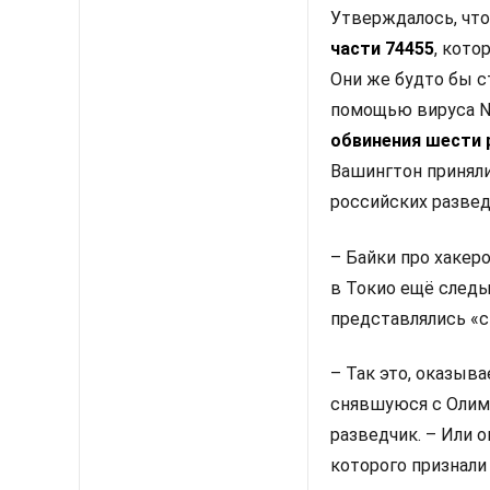
Утверждалось, чт
части 74455
, кот
Они же будто бы с
помощью вируса N
обвинения шести 
Вашингтон принял
российских развед
– Байки про хакер
в Токио ещё след
представлялись «
– Так это, оказыв
снявшуюся с Оли
разведчик. – Или 
которого признали