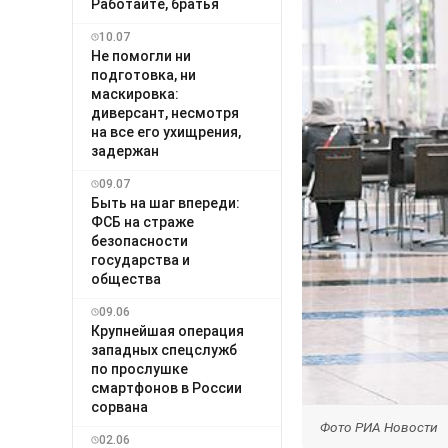
Работайте, братья
10.07
Не помогли ни
подготовка, ни
маскировка:
диверсант, несмотря
на все его ухищрения,
задержан
09.07
Быть на шаг впереди:
ФСБ на страже
безопасности
государства и
общества
09.06
Крупнейшая операция
западных спецслужб
по прослушке
смартфонов в России
сорвана
Фото РИА Новости
02.06