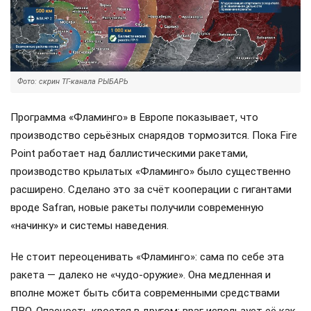
Фото: скрин ТГ-канала РЫБАРЬ
Программа «Фламинго» в Европе показывает, что
производство серьёзных снарядов тормозится. Пока Fire
Point работает над баллистическими ракетами,
производство крылатых «Фламинго» было существенно
расширено. Сделано это за счёт кооперации с гигантами
вроде Safran, новые ракеты получили современную
«начинку» и системы наведения.
Не стоит переоценивать «Фламинго»: сама по себе эта
ракета — далеко не «чудо-оружие». Она медленная и
вполне может быть сбита современными средствами
ПВО. Опасность кроется в другом: враг использует её как