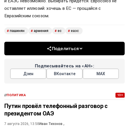
и ЕАЭС невозможно. Выбирать придётся. Евросоюз не
оставляет иллюзий: хочешь в ЕС — прощайся с
Евразийским союзом.
пашинян
армения
ес
еаэс
#
#
#
#
Поделиться
Подписывайтесь на «АН»:
Дзен
ВКонтакте
МАХ
//
ПОЛИТИКА
13+
Путин провёл телефонный разговор с
президентом ОАЭ
7 августа 2026, 13:58
Иван Тихонов
,