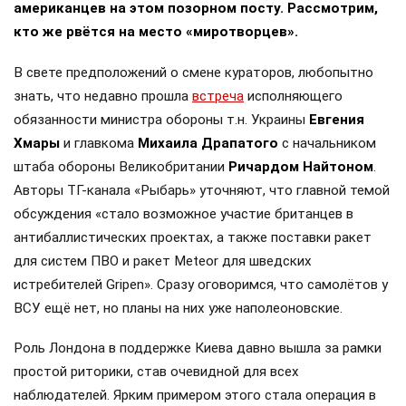
американцев на этом позорном посту. Рассмотрим,
кто же рвётся на место «миротворцев».
В свете предположений о смене кураторов, любопытно
знать, что недавно прошла
встреча
исполняющего
обязанности министра обороны т.н. Украины
Евгения
Хмары
и главкома
Михаила Драпатого
с начальником
штаба обороны Великобритании
Ричардом Найтоном
.
Авторы ТГ-канала «Рыбарь» уточняют, что главной темой
обсуждения «стало возможное участие британцев в
антибаллистических проектах, а также поставки ракет
для систем ПВО и ракет Meteor для шведских
истребителей Gripen». Сразу оговоримся, что самолётов у
ВСУ ещё нет, но планы на них уже наполеоновские.
Роль Лондона в поддержке Киева давно вышла за рамки
простой риторики, став очевидной для всех
наблюдателей. Ярким примером этого стала операция в