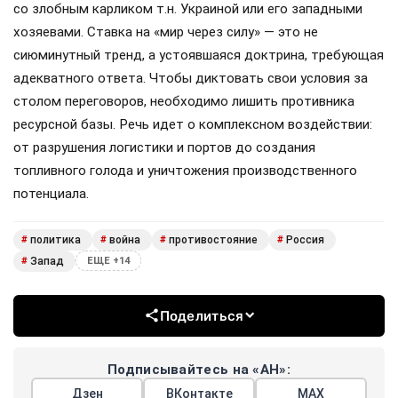
со злобным карликом т.н. Украиной или его западными
хозяевами. Ставка на «мир через силу» — это не
сиюминутный тренд, а устоявшаяся доктрина, требующая
адекватного ответа. Чтобы диктовать свои условия за
столом переговоров, необходимо лишить противника
ресурсной базы. Речь идет о комплексном воздействии:
от разрушения логистики и портов до создания
топливного голода и уничтожения производственного
потенциала.
политика
война
противостояние
Россия
#
#
#
#
Запад
#
ЕЩЕ +14
Поделиться
Подписывайтесь на «АН»:
Дзен
ВКонтакте
МАХ