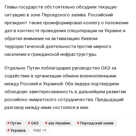
Главы государств обстоятельно обсудили текущую
ситуацию в зоне Персидского залива. Российский
президент также проинформировал коллегу о положении
дел в контексте проведения спецоперации на Украине и
обратил внимание на активизацию Киевом
террористической деятельности против мирного
населения и гражданской инфраструктуры.
Отдельно Путин поблагодарил руководство ОАЭ за
содействие в организации обмена военнопленными
между Россией и Украиной. Оба лидера подтвердили
обоюдную заинтересованность в дальнейшем развитии
российско-эмиратского сотрудничества. Предыдущий
разговор между ними состоялся в мае.
Путин
ОАЭ
аль Нахайян
Персидский залив
#
#
#
#
Украина
#
ЕЩЕ +3