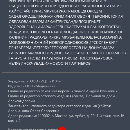
РЕЙТИНГ ДЕПУТАТОВ
ПОЛИТИКА
ЭКОНОМИКА
В МИРЕ
ОБЩЕСТВО
ШОУБИЗ
СПОРТ
ЗДОРОВЬЕ
ПРАВИЛЬНОЕ ПИТАНИЕ
ЛАЙФСТАЙЛ
ТУРИЗМ
КУЛЬТУРА
ПРАВОВЕД
ГОРОД М
САД-ОГОРОД
ШПИОНАЖ
КРИМИНАЛ
ГОВОРЯТ ГЕРОИ
ИСТОРИЯ
ОБРАЗОВАНИЕ
АРМИЯ
ХАЙТЕК
СКАНДАЛ
СОЦПАКЕТ
ЗДОРОВЬЕ НАЦИИ
АРХАНГЕЛЬСК
АСТРАХАНЬ
БАШКОРТОСТАН
ВЛАДИВОСТОК
ВОЛГОГРАД
ВОЛОГДА
ВОРОНЕЖ
ВЯТКА
ИРКУТСК
КАЛИНИНГРАД
КАРЕЛИЯ
КРЫМ
КУБАНЬ
ЛЕНОБЛАСТЬ
МАРИЙ ЭЛ
МОРДОВИЯ
НИЖНИЙ НОВГОРОД
НОВОСИБИРСК
ОРЕНБУРГ
ПЕНЗА
ПЕРМЬ
ПЕТЕРБУРГ
ПСКОВ
РОСТОВ-НА-ДОНУ
САМАРА
САРАТОВ
САХАЛИН
СВЕРДЛОВСКАЯ ОБЛАСТЬ
СМОЛЕНСК
ТАМБОВ
ТАТАРСТАН
ТОЛЬЯТТИ
УДМУРТИЯ
УЛЬЯНОВСК
ХАБАРОВСК
ЧЕЛЯБИНСК
ЧУВАШИЯ
НОВОСТИ ПАРТНЕРОВ
Учредитель: ООО «ИЦТ и ИЭТ»
Издатель ООО «Медианет»
Главный редактор печатной версии Угланов Андрей Иванович
Главный редактор сетевого издания (сайта): Вавилов Андрей
Александрович
Заместитель главного редактора сетевого издания (сайта):
Аверьянова Олеся Сергеевна
Адрес редакции: 119002, г. Москва, ул. Арбат, д. 29, 1-й этаж, пом. IV,
комн. 2
Возрастная категория сайта: