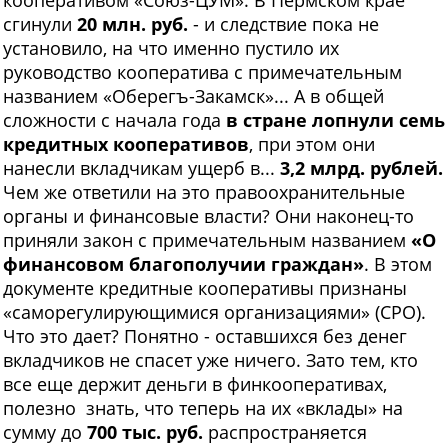
кооперативом «Союз-ЦУМ». В Пермском крае
сгинули
20 млн. руб.
- и следствие пока не
установило, на что именно пустило их
руководство кооператива с примечательным
названием «Оберегъ-Закамск»... А в общей
сложности с начала года
в стране лопнули семь
кредитных кооперативов
, при этом они
нанесли вкладчикам ущерб в...
3,2 млрд. рублей.
Чем же ответили на это правоохранительные
органы и финансовые власти? Они наконец-то
приняли закон с примечательным названием
«О
финансовом благополучии граждан»
. В этом
документе кредитные кооперативы признаны
«саморегулирующимися организациями» (СРО).
Что это дает? Понятно - оставшихся без денег
вкладчиков не спасет уже ничего. Зато тем, кто
все еще держит деньги в финкооперативах,
полезно знать, что теперь на их «вклады» на
сумму до
700 тыс. руб.
распространяется