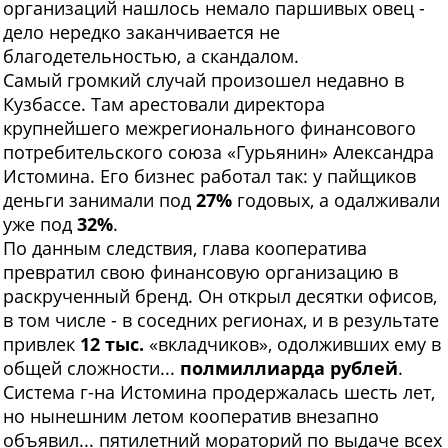
организаций нашлось немало паршивых овец -
дело нередко заканчивается не
благодетельностью, а скандалом.
Самый громкий случай произошел недавно в
Кузбассе. Там арестовали директора
крупнейшего межрегионального финансового
потребительского союза «Гурьянин» Александра
Истомина. Его бизнес работал так: у пайщиков
деньги занимали под
27%
годовых, а одалживали
уже под
32%
.
По данным следствия, глава кооператива
превратил свою финансовую организацию в
раскрученный бренд. Он открыл десятки офисов,
в том числе - в соседних регионах, и в результате
привлек
12 тыс.
«вкладчиков», одолживших ему в
общей сложности...
полмиллиарда рублей
.
Система г-на Истомина продержалась шесть лет,
но нынешним летом кооператив внезапно
объявил... пятилетний мораторий по выдаче всех