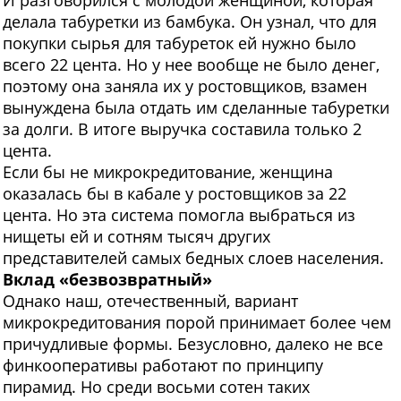
И разговорился с молодой женщиной, которая
делала табуретки из бамбука. Он узнал, что для
покупки сырья для табуреток ей нужно было
всего 22 цента. Но у нее вообще не было денег,
поэтому она заняла их у ростовщиков, взамен
вынуждена была отдать им сделанные табуретки
за долги. В итоге выручка составила только 2
цента.
Если бы не микрокредитование, женщина
оказалась бы в кабале у ростовщиков за 22
цента. Но эта система помогла выбраться из
нищеты ей и сотням тысяч других
представителей самых бедных слоев населения.
Вклад «безвозвратный»
О
днако наш, отечественный, вариант
микрокредитования порой принимает более чем
причудливые формы. Безусловно, далеко не все
финкооперативы работают по принципу
пирамид. Но среди восьми сотен таких