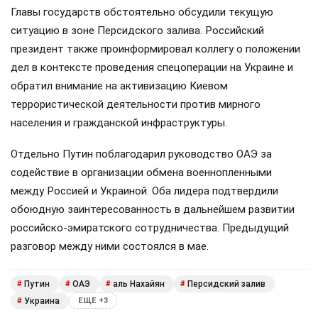
Главы государств обстоятельно обсудили текущую
ситуацию в зоне Персидского залива. Российский
президент также проинформировал коллегу о положении
дел в контексте проведения спецоперации на Украине и
обратил внимание на активизацию Киевом
террористической деятельности против мирного
населения и гражданской инфраструктуры.
Отдельно Путин поблагодарил руководство ОАЭ за
содействие в организации обмена военнопленными
между Россией и Украиной. Оба лидера подтвердили
обоюдную заинтересованность в дальнейшем развитии
российско-эмиратского сотрудничества. Предыдущий
разговор между ними состоялся в мае.
Путин
ОАЭ
аль Нахайян
Персидский залив
#
#
#
#
Украина
#
ЕЩЕ +3