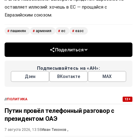
оставляет иллюзий: хочешь в ЕС — прощайся с
Евразийским союзом.
пашинян
армения
ес
еаэс
#
#
#
#
Поделиться
Подписывайтесь на «АН»:
Дзен
ВКонтакте
МАХ
//
ПОЛИТИКА
13+
Путин провёл телефонный разговор с
президентом ОАЭ
7 августа 2026, 13:58
Иван Тихонов
,