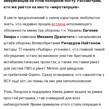
американцев на этом позорном посту. Рассмотрим,
кто же рвётся на место «миротворцев».
В свете предположений о смене кураторов, любопытно
знать, что недавно прошла
встреча
исполняющего
обязанности министра обороны т.н. Украины
Евгения
Хмары
и главкома
Михаила Драпатого
с начальником
штаба обороны Великобритании
Ричардом Найтоном
.
Авторы ТГ-канала «Рыбарь» уточняют, что главной темой
обсуждения «стало возможное участие британцев в
антибаллистических проектах, а также поставки ракет
для систем ПВО и ракет Meteor для шведских
истребителей Gripen». Сразу оговоримся, что самолётов у
ВСУ ещё нет, но планы на них уже наполеоновские.
Роль Лондона в поддержке Киева давно вышла за рамки
простой риторики, став очевидной для всех
наблюдателей. Ярким примером этого стала операция в