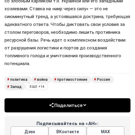
со злобным карликом т.н. Украиной или его западными
хозяевами. Ставка на «мир через силу» — это не
сиюминутный тренд, а устоявшаяся доктрина, требующая
адекватного ответа. Чтобы диктовать свои условия за
столом переговоров, необходимо лишить противника
ресурсной базы. Речь идет о комплексном воздействии:
от разрушения логистики и портов до создания
топливного голода и уничтожения производственного
потенциала.
политика
война
противостояние
Россия
#
#
#
#
Запад
#
ЕЩЕ +14
Поделиться
Подписывайтесь на «АН»:
Дзен
ВКонтакте
МАХ