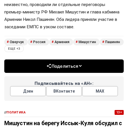
неизвестно, проводили ли отдельные переговоры
премьер-министр РФ Михаил Мишустин и глава кабмина
Армении Никол Пашинян. Оба лидера приняли участие в
заседании ЕМПС в узком составе.
Оверчук
Россия
Армения
Мишустин
Пашинян
#
#
#
#
#
ЕЩЕ +3
Поделиться
Подписывайтесь на «АН»:
Дзен
ВКонтакте
МАХ
//
ПОЛИТИКА
13+
Мишустин на берегу Иссык-Куля обсудил с