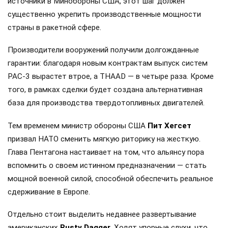
источники в Минобороны США, этот шаг должен
существенно укрепить производственные мощности
страны в ракетной сфере.
Производители вооружений получили долгожданные
гарантии: благодаря новым контрактам выпуск систем
PAC-3 вырастет втрое, а THAAD — в четыре раза. Кроме
того, в рамках сделки будет создана альтернативная
база для производства твердотопливных двигателей.
Тем временем министр обороны США
Пит Хегсет
призвал НАТО сменить мягкую риторику на жесткую.
Глава Пентагона настаивает на том, что альянсу пора
вспомнить о своем истинном предназначении — стать
мощной военной силой, способной обеспечить реальное
сдерживание в Европе.
Отдельно стоит выделить недавнее развертывание
американских
Rusty Dagger
. Ходят упорные слухи, что