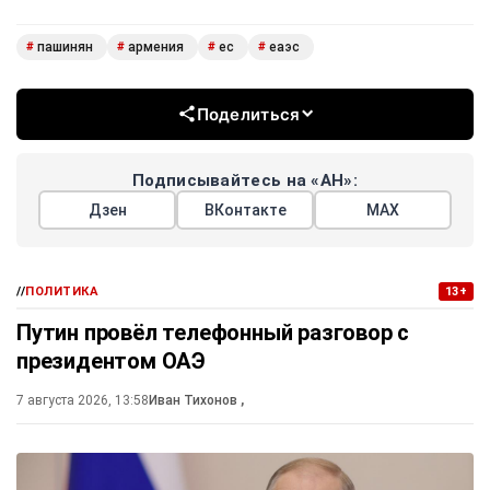
пашинян
армения
ес
еаэс
#
#
#
#
Поделиться
Подписывайтесь на «АН»:
Дзен
ВКонтакте
МАХ
//
ПОЛИТИКА
13+
Путин провёл телефонный разговор с
президентом ОАЭ
7 августа 2026, 13:58
Иван Тихонов
,