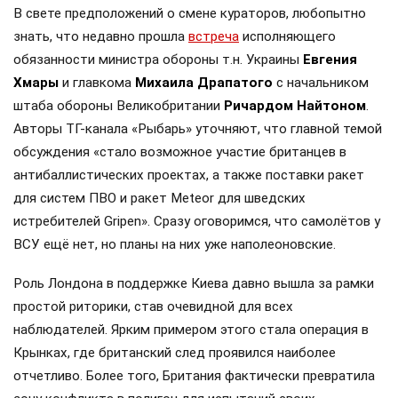
В свете предположений о смене кураторов, любопытно
знать, что недавно прошла
встреча
исполняющего
обязанности министра обороны т.н. Украины
Евгения
Хмары
и главкома
Михаила Драпатого
с начальником
штаба обороны Великобритании
Ричардом Найтоном
.
Авторы ТГ-канала «Рыбарь» уточняют, что главной темой
обсуждения «стало возможное участие британцев в
антибаллистических проектах, а также поставки ракет
для систем ПВО и ракет Meteor для шведских
истребителей Gripen». Сразу оговоримся, что самолётов у
ВСУ ещё нет, но планы на них уже наполеоновские.
Роль Лондона в поддержке Киева давно вышла за рамки
простой риторики, став очевидной для всех
наблюдателей. Ярким примером этого стала операция в
Крынках, где британский след проявился наиболее
отчетливо. Более того, Британия фактически превратила