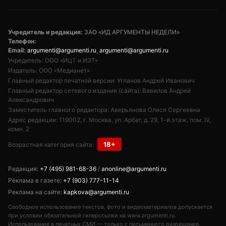
Учредитель и редакция:
ЗАО «ИД АРГУМЕНТЫ НЕДЕЛИ»
Телефон:
Email:
argumenti@argumenti.ru
,
argumenti@argumenti.ru
Учредитель: ООО «ИЦТ и ИЭТ»
Издатель: ООО «Медианет»
Главный редактор печатной версии: Угланов Андрей Иванович
Главный редактор сетевого издания (сайта): Вавилов Андрей
Александрович
Заместитель главного редактора: Аверьянова Олеся Сергеевна
Адрес редакции: 119002, г. Москва, ул. Арбат, д. 29, 1-й этаж, пом. IV,
комн. 2
18+
Возрастная категория сайта:
Редакция:
+7 (495) 981-68-36
/
anonline@argumenti.ru
Реклама в газете:
+7 (903) 777-11-14
Реклама на сайте:
kapkova@argumenti.ru
Свободное использование текстов, фото и видеоматериалов допускается
при условии обязательной гиперссылки на www.argumenti.ru.
Использование в печатных СМИ — только с письменного разрешения.