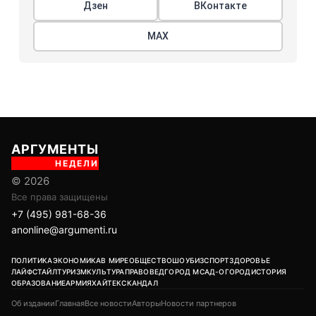
Дзен
ВКонтакте
МАХ
АРГУМЕНТЫ
НЕДЕЛИ
© 2026
Все права защищены
+7 (495) 981-68-36
anonline@argumenti.ru
ПОЛИТИКА
ЭКОНОМИКА
В МИРЕ
ОБЩЕСТВО
ШОУБИЗ
СПОРТ
ЗДОРОВЬЕ
ЛАЙФСТАЙЛ
ТУРИЗМ
КУЛЬТУРА
ПРАВОВЕД
ГОРОД М
САД-ОГОРОД
ИСТОРИЯ
ОБРАЗОВАНИЕ
АРМИЯ
ХАЙТЕК
СКАНДАЛ
Об издании
Главная
Все новости
Авторы
Новости партнеров