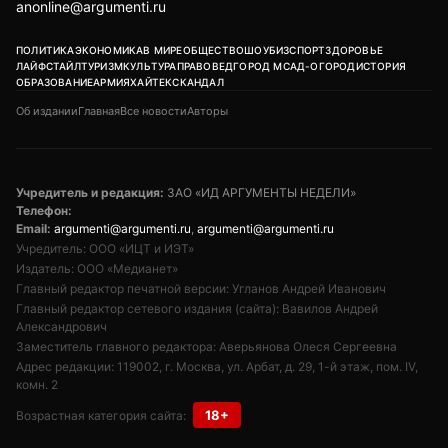
anonline@argumenti.ru
ПОЛИТИКА
ЭКОНОМИКА
В МИРЕ
ОБЩЕСТВО
ШОУБИЗ
СПОРТ
ЗДОРОВЬЕ
ЛАЙФСТАЙЛ
ТУРИЗМ
КУЛЬТУРА
ПРАВОВЕД
ГОРОД М
САД-ОГОРОД
ИСТОРИЯ
ОБРАЗОВАНИЕ
АРМИЯ
ХАЙТЕК
СКАНДАЛ
Об издании
Главная
Все новости
Авторы
Учредитель и редакция:
ЗАО «ИД АРГУМЕНТЫ НЕДЕЛИ»
Телефон:
Email:
argumenti@argumenti.ru
,
argumenti@argumenti.ru
Учредитель: ООО «ИЦТ и ИЭТ»
Издатель: ООО «Медианет»
Главный редактор печатной версии: Угланов Андрей Иванович
Главный редактор сетевого издания (сайта): Вавилов Андрей
Александрович
Заместитель главного редактора: Аверьянова Олеся Сергеевна
Адрес редакции: 119002, г. Москва, ул. Арбат, д. 29, 1-й этаж, пом. IV,
комн. 2
18+
Возрастная категория сайта: