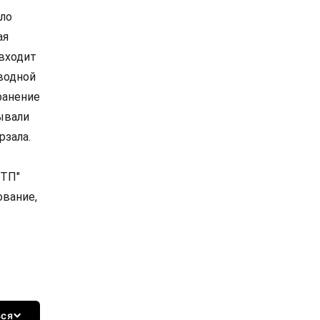
шло
ая
 входит
водной
ранение
ывали
рзала.
МТП"
ование,
ься