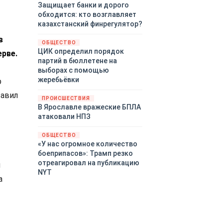
Защищает банки и дорого
обходится: кто возглавляет
казахстанский финрегулятор?
в
ОБЩЕСТВО
ЦИК определил порядок
ерве.
партий в бюллетене на
выборах с помощью
жеребьёвки
р
тавил
ПРОИСШЕСТВИЯ
В Ярославле вражеские БПЛА
атаковали НПЗ
ОБЩЕСТВО
«У нас огромное количество
боеприпасов»: Трамп резко
отреагировал на публикацию
м
NYT
а