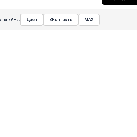
 на «АН»:
Дзен
ВКонтакте
МАХ