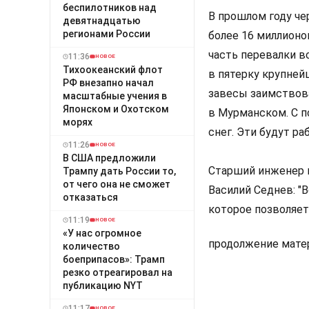
беспилотников над
В прошлом году че
девятнадцатью
регионами России
более 16 миллионов
часть перевалки в
11:36
НОВОЕ
Тихоокеанский флот
в пятерку крупней
РФ внезапно начал
завесы заимствов
масштабные учения в
Японском и Охотском
в Мурманском. С 
морях
снег. Эти будут ра
11:26
НОВОЕ
В США предложили
Старший инженер 
Трампу дать России то,
от чего она не сможет
Василий Седнев: "В
отказаться
которое позволяет
11:19
НОВОЕ
«У нас огромное
продолжение матер
количество
боеприпасов»: Трамп
резко отреагировал на
публикацию NYT
11:17
НОВОЕ