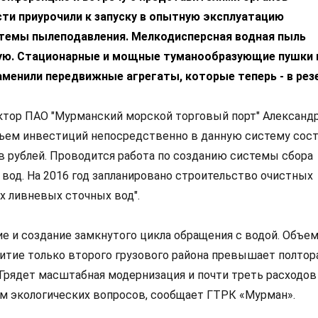
сти приурочили к запуску в опытную эксплуатацию
темы пылеподавления. Мелкодисперсная водная пыль
ую. Стационарные и мощные туманообразующие пушки 
аменили передвижные агрегаты, которые теперь - в рез
ктор ПАО "Мурманский морской торговый порт" Александ
бъем инвестиций непосредственно в данную систему сос
в рублей. Проводится работа по созданию системы сбора
вод. На 2016 год запланировано строительство очистных
 ливневых сточных вод".
ние и создание замкнутого цикла обращения с водой. Объе
итие только второго грузового района превышает полтор
 Грядет масштабная модернизация и почти треть расходов
м экологических вопросов, сообщает ГТРК «Мурман».