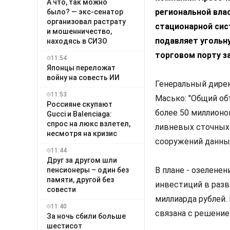
А что, так можно
региональной вла
было? — экс-сенатор
организовал растрату
стационарной сис
и мошенничество,
подавляет угольн
находясь в СИЗО
торговом порту з
11:54
Японцы переложат
войну на совесть ИИ
Генеральный дире
11:53
Масько: "Общий о
Россияне скупают
более 50 миллионо
Gucci и Balenciaga:
спрос на люкс взлетел,
ливневых сточных 
несмотря на кризис
сооружений данных
11:44
Друг за другом шли
В плане - озелене
пенсионеры – один без
памяти, другой без
инвестиций в разв
совести
миллиарда рублей.
11:40
связана с решение
За ночь сбили больше
шестисот