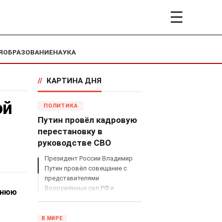
☰
Я
ОБРАЗОВАНИЕ
НАУКА
//
КАРТИНА ДНЯ
ой
ПОЛИТИКА
Путин провёл кадровую
перестановку в
руководстве СВО
Президент России Владимир
Путин провёл совещание с
представителями
Вооружённых сил РФ и
тнюю
объявил о серьёзных
кадровых изменениях в
руководстве спецоперацией.
В МИРЕ