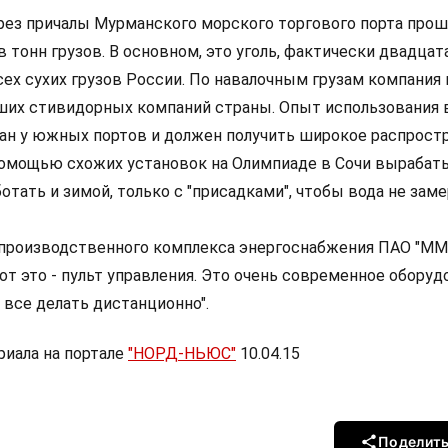
рез причалы Мурманского морского торгового порта про
 тонн грузов. В основном, это уголь, фактически двадцат
сех сухих грузов России. По навалочным грузам компания
ших стивидорных компаний страны. Опыт использования 
ан у южных портов и должен получить широкое распрост
помощью схожих установок на Олимпиаде в Сочи вырабат
ботать и зимой, только с "присадками", чтобы вода не заме
производственного комплекса энергоснабжения ПАО "М
от это - пульт управления. Это очень современное оборуд
 все делать дистанционно".
иала на портале
"НОРД-НЬЮС"
10.04.15
Поделит