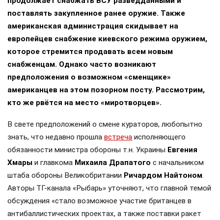
продолжает снабжать ВСУ разведданными и
поставлять закупленное ранее оружие. Также
американская администрация скидывает на
европейцев снабжение киевского режима оружием,
которое стремится продавать всем новым
снабженцам. Однако часто возникают
предположения о возможном «сменщике»
американцев на этом позорном посту. Рассмотрим,
кто же рвётся на место «миротворцев».
В свете предположений о смене кураторов, любопытно
знать, что недавно прошла
встреча
исполняющего
обязанности министра обороны т.н. Украины
Евгения
Хмары
и главкома
Михаила Драпатого
с начальником
штаба обороны Великобритании
Ричардом Найтоном
.
Авторы ТГ-канала «Рыбарь» уточняют, что главной темой
обсуждения «стало возможное участие британцев в
антибаллистических проектах, а также поставки ракет