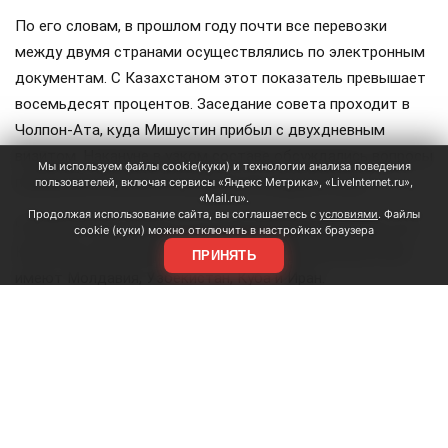
По его словам, в прошлом году почти все перевозки
между двумя странами осуществлялись по электронным
документам. С Казахстаном этот показатель превышает
восемьдесят процентов. Заседание совета проходит в
Чолпон-Ата, куда Мишустин прибыл с двухдневным
визитом. Накануне в узком составе обсуждались вопросы
Мы используем файлы cookie(куки) и технологии анализа поведения
продовольственной безопасности и другие темы.
пользователей, включая сервисы «Яндекс Метрика», «LiveInternet.ru»,
«Mail.ru».
Продолжая использование сайта, вы соглашаетесь с
условиями
. Файлы
Членами ЕАЭС являются Россия, Белоруссия, Казахстан,
cookie (куки) можно отключить в настройках браузера
Киргизия и Армения. Статус государств-наблюдателей
ПРИНЯТЬ
имеют Молдавия, Узбекистан, Куба и Иран.
Мишустин
Белоруссия
Казахстан
#
#
#
железная дорога
перевозки
#
#
ЕЩЕ +3
Поделиться