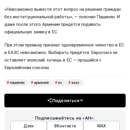
«Невозможно вывести этот вопрос на решение граждан
без институциональной работы», — пояснил Пашинян. И
даже после этого Армении придётся подавать
официальную заявку в ЕС.
При этом премьер признал: одновременное членство в ЕС
и ЕАЭС невозможно. Выбирать придётся. Евросоюз не
оставляет иллюзий: хочешь в ЕС — прощайся с
Евразийским союзом.
пашинян
армения
ес
еаэс
#
#
#
#
Поделиться
Подписывайтесь на «АН»:
Дзен
ВКонтакте
МАХ