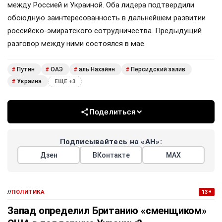
между Россией и Украиной. Оба лидера подтвердили
обоюдную заинтересованность в дальнейшем развитии
российско-эмиратского сотрудничества. Предыдущий
разговор между ними состоялся в мае.
Путин
ОАЭ
аль Нахайян
Персидский залив
#
#
#
#
Украина
#
ЕЩЕ +3
Поделиться
Подписывайтесь на «АН»:
Дзен
ВКонтакте
МАХ
//
ПОЛИТИКА
13+
Запад определил Британию «сменщиком»