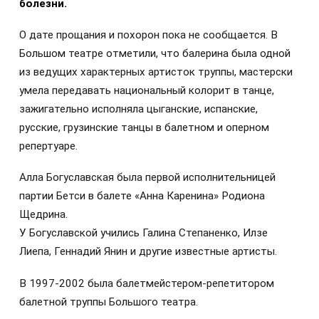
болезни.
О дате прощания и похорон пока не сообщается. В
Большом театре отметили, что балерина была одной
из ведущих характерных артисток труппы, мастерски
умела передавать национальный колорит в танце,
зажигательно исполняла цыганские, испанские,
русские, грузинские танцы в балетном и оперном
репертуаре.
Алла Богуславская была первой исполнительницей
партии Бетси в балете «Анна Каренина» Родиона
Щедрина.
У Богуславской учились Галина Степаненко, Илзе
Лиепа, Геннадий Янин и другие известные артисты.
В 1997-2002 была балетмейстером-репетитором
балетной труппы Большого театра.