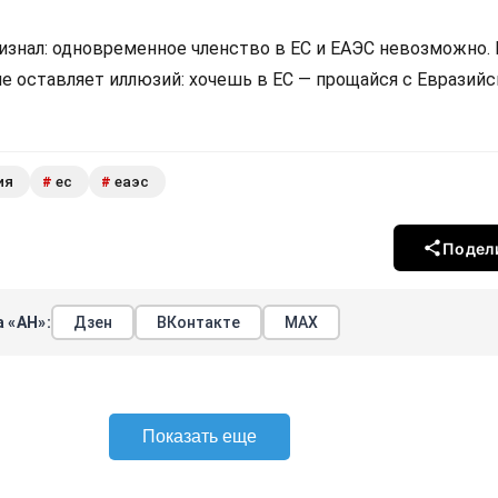
изнал: одновременное членство в ЕС и ЕАЭС невозможно.
не оставляет иллюзий: хочешь в ЕС — прощайся с Евразий
ия
ес
еаэс
#
#
Подел
 «АН»:
Дзен
ВКонтакте
МАХ
Показать еще