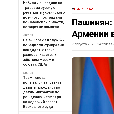
Избили и высадили на
трассе за русскую
//
ПОЛИТИКА
речь: мать украинского
военного пострадала
Пашинян:
во Львовской области,
полиция не помогла
Армении в
07.08
На выборах в Колумбии
7 августа 2026, 14:29
Ива
победил ультраправый
кандидат: страна
разворачивается к
жёстким мерам и
союзу с США?
07.08
Трамп снова
попытался запретить
давать гражданство
детям мигрантов по
рождению, несмотря
на недавний запрет
Верховного суда