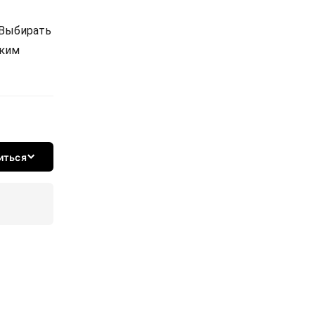
 Выбирать
ским
иться