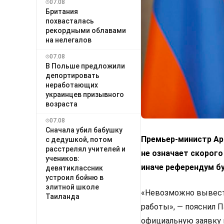
07.08
Британия
похвасталась
рекордными облавами
на нелегалов
07.08
В Польше предложили
депортировать
неработающих
украинцев призывного
возраста
07.08
Сначала убил бабушку
Премьер-министр Арм
с дедушкой, потом
расстрелял учителей и
не означает скорого
учеников:
иначе референдум б
девятиклассник
устроил бойню в
элитной школе
«Невозможно вывести
Таиланда
работы», — пояснил 
официальную заявку 