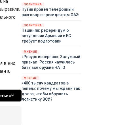
в на
закупленное ранее оружие.
ПОЛИТИКА
выразили,
Путин провёл телефонный
Также американская
разговор с президентом ОАЭ
администрация скидывает на
ельного
европейцев снабжение
ПОЛИТИКА
киевского режима оружием,
Пашинян: референдум о
которое стремится продавать
вступлении Армении в ЕС
всем новым снабженцам.
требует подготовки
Однако часто возникают
предположения о возможном
МНЕНИЕ
«сменщике» американцев на
«Ресурс исчерпан». Залужный
этом позорном посту.
признал: Россия научилась
я в них
Рассмотрим, кто же рвётся на
бить всё оружие НАТО
лен в
место «миротворцев».
МНЕНИЕ
«400 тысяч квадратов в
пепел»: почему мы ждали так
долго, чтобы обрушить
иться
логистику ВСУ?