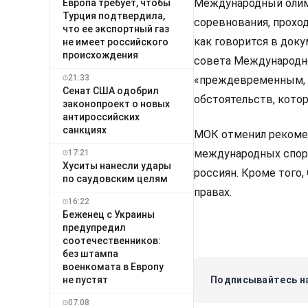
Международный олим
Европа требует, чтобы
Турция подтвердила,
соревнования, прохо
что ее экспортный газ
как говорится в док
не имеет российского
происхождения
совета Международно
21:33
«преждевременным, 
Сенат США одобрил
обстоятельств, кото
законопроект о новых
антироссийских
санкциях
МОК отменил рекоме
международных спорт
17:21
Хуситы нанесли удары
россиян. Кроме того
по саудовским целям
правах.
16:22
Беженец с Украины
предупредил
соотечественников:
без штампа
военкомата в Европу
не пустят
Подписывайтесь на
07.08