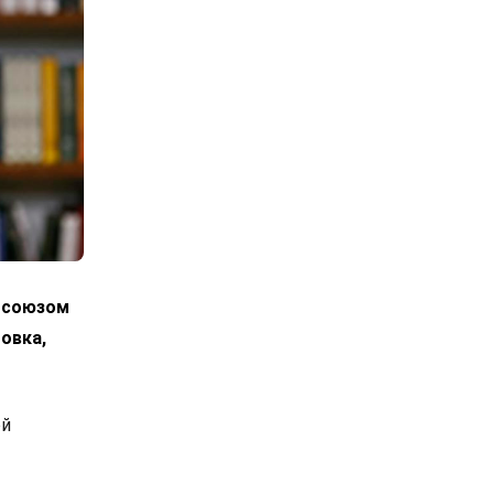
росоюзом
овка,
ой