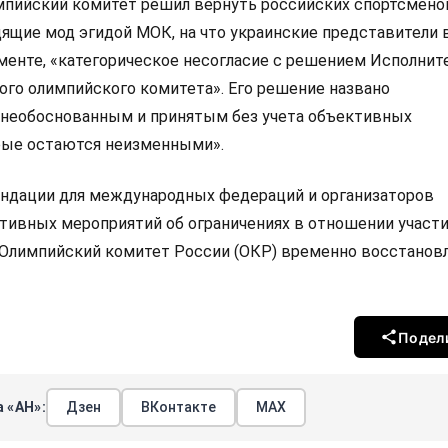
пийский комитет решил вернуть российских спортсмено
дящие мод эгидой МОК, на что украинские представители 
ументе, «категорическое несогласие с решением Исполнит
го олимпийского комитета». Его решение названо
необоснованным и принятым без учета объективных
рые остаются неизменными».
ндации для международных федераций и организаторов
ивных мероприятий об ограничениях в отношении участи
, Олимпийский комитет России (ОКР) временно восстанов
Подел
 «АН»:
Дзен
ВКонтакте
МАХ