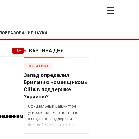
☰
Я
ОБРАЗОВАНИЕ
НАУКА
//
КАРТИНА ДНЯ
13+
ПОЛИТИКА
Запад определил
Британию «сменщиком»
США в поддержке
Украины?
Официальный Вашингтон
утверждает, что поэтапно
 решением
отходит от поддержки
бывшей Украины, хотя и
продолжает снабжать ВСУ
разведданными и поставлять