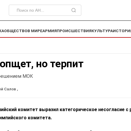
КА
ОБЩЕСТВО
В МИРЕ
АРМИЯ
ПРОИСШЕСТВИЯ
КУЛЬТУРА
ИСТОРИ
опщет, но терпит
 решением МОК
ей Салов
,
ийский комитет выразил категорическое несогласие с
импийского комитета.