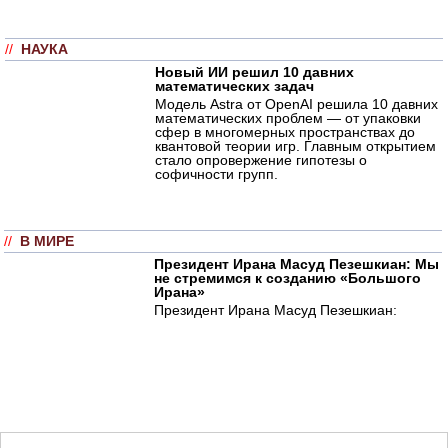
//
НАУКА
Новый ИИ решил 10 давних
математических задач
Модель Astra от OpenAI решила 10 давних
математических проблем — от упаковки
сфер в многомерных пространствах до
квантовой теории игр. Главным открытием
стало опровержение гипотезы о
софичности групп.
//
В МИРЕ
Президент Ирана Масуд Пезешкиан: Мы
не стремимся к созданию «Большого
Ирана»
Президент Ирана Масуд Пезешкиан: