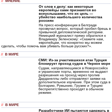
//
МНЕНИЕ
От слов к делу: как некоторые
европейцы сами признаются во
всеуслышание, что их цель —
убийство наибольшего количества
россиян
На пресс-конференции в Белграде
прозвучал вопрос, который пробил брешь в
привычной дипломатической риторике.
Немецкий журналист прямо обратился к
Владимиру Зеленскому: «Скажите нам,
европейцам, что конкретно мы можем
сделать, чтобы помочь вам убивать больше русских?».
//
В МИРЕ
СМИ: Из-за участившихся атак Турция
блокирует проход судов в Черное море
Судам, направляющимся в Новороссийск
и украинские порты, временно не выдают
разрешения на проход через пролив
Дарданеллы либо отправляют заявки на
дополнительное изучение. При этом суда в
Болгарию, Румынию, Грузию и Турцию
беспрепятственно проходят в обычном
режиме.
//
В МИРЕ
Разработчики ИИ пытаются удержать в