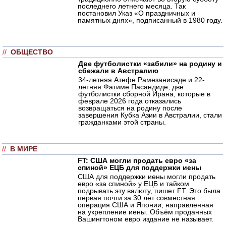
последнего летнего месяца. Так
постановил Указ «О праздничных и
памятных днях», подписанный в 1980 году.
//
ОБЩЕСТВО
Две футболистки «забили» на родину и
сбежали в Австралию
34-летняя Атефе Рамезанисаде и 22-
летняя Фатиме Пасандиде, две
футболистки сборной Ирана, которые в
феврале 2026 года отказались
возвращаться на родину после
завершения Кубка Азии в Австралии, стали
гражданками этой страны.
//
В МИРЕ
FT: США могли продать евро «за
спиной» ЕЦБ для поддержки иены
США для поддержки иены могли продать
евро «за спиной» у ЕЦБ и тайком
подрывать эту валюту, пишет FT. Это была
первая почти за 30 лет совместная
операция США и Японии, направленная
на укрепление иены. Объём проданных
Вашингтоном евро издание не называет.