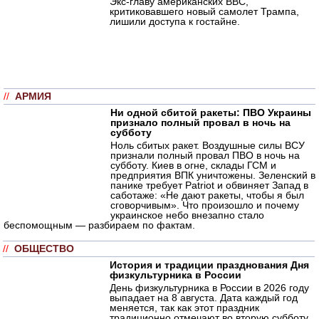
Экс-главу американских ВВС,
критиковавшего новый самолет Трампа,
лишили доступа к гостайне.
//
АРМИЯ
Ни одной сбитой ракеты: ПВО Украины
признало полный провал в ночь на
субботу
Ноль сбитых ракет. Воздушные силы ВСУ
признали полный провал ПВО в ночь на
субботу. Киев в огне, склады ГСМ и
предприятия ВПК уничтожены. Зеленский в
панике требует Patriot и обвиняет Запад в
саботаже: «Не дают ракеты, чтобы я был
сговорчивым». Что произошло и почему
украинское небо внезапно стало
беспомощным — разбираем по фактам.
//
ОБЩЕСТВО
История и традиции празднования Дня
физкультурника в России
День физкультурника в России в 2026 году
выпадает на 8 августа. Дата каждый год
меняется, так как этот праздник
традиционно отмечают во вторую субботу