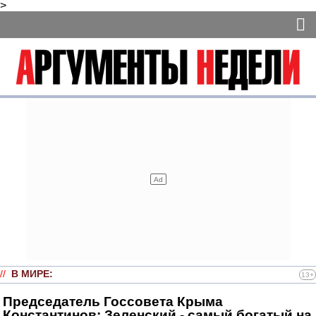
>
//
В МИРЕ
:
13+
Председатель Госсовета Крыма
Константинов: Зеленский - самый богатый на