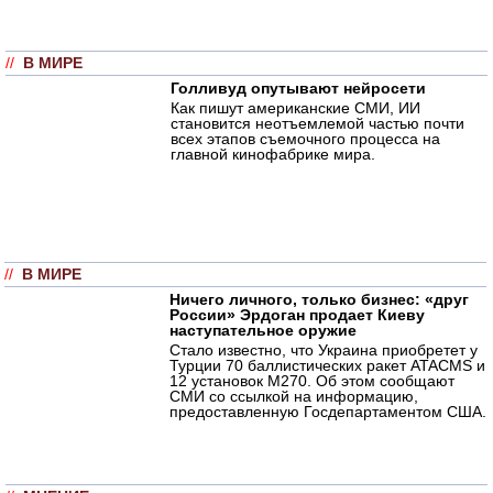
//
В МИРЕ
Голливуд опутывают нейросети
Как пишут американские СМИ, ИИ
становится неотъемлемой частью почти
всех этапов съемочного процесса на
главной кинофабрике мира.
//
В МИРЕ
Ничего личного, только бизнес: «друг
России» Эрдоган продает Киеву
наступательное оружие
Стало известно, что Украина приобретет у
Турции 70 баллистических ракет ATACMS и
12 установок M270. Об этом сообщают
СМИ со ссылкой на информацию,
предоставленную Госдепартаментом США.