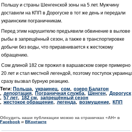
Польшу и страны Шенгенской зоны на 5 лет. Мужчину
доставили на КПП в Дорогуске в тот же день и передали
украинским пограничникам.
Перед этим нарушителю предъявили обвинение в вылове
рыбы в запрещённый сезон, а также в транспортировке
добычи без воды, что приравнивается к жестокому
обращению.
Сом длиной 182 см прожил в варшавском озере примерно
20 лет и стал местной легендой, поэтому поступок украинц
сразу вызвал бурную реакцию.
Теги:
Польша
,
украинец
,
сом
,
озеро Балатон
,
депортация
,
Пограничная служба
,
Шенген
,
Дорогуск
,
57 лет
,
182 см
,
запрещённый сезон
,
жестокое обращение
,
легенда
,
возмущение
,
КПП
Обсудить наши публикации можно на страничках «АН» в
Facebook
и
ВКонтакте