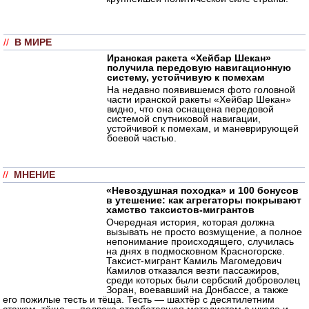
//
В МИРЕ
Иранская ракета «Хейбар Шекан»
получила передовую навигационную
систему, устойчивую к помехам
На недавно появившемся фото головной
части иранской ракеты «Хейбар Шекан»
видно, что она оснащена передовой
системой спутниковой навигации,
устойчивой к помехам, и маневрирующей
боевой частью.
//
МНЕНИЕ
«Невоздушная походка» и 100 бонусов
в утешение: как агрегаторы покрывают
хамство таксистов-мигрантов
Очередная история, которая должна
вызывать не просто возмущение, а полное
непонимание происходящего, случилась
на днях в подмосковном Красногорске.
Таксист-мигрант Камиль Магомедович
Камилов отказался везти пассажиров,
среди которых были сербский доброволец
Зоран, воевавший на Донбассе, а также
его пожилые тесть и тёща. Тесть — шахтёр с десятилетним
стажем, тёща — полвека отработавшая методистом в школе и