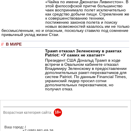
«Чайка по имени Джонатан Ливингстон». В
этой философской притче большинство
чаек воспринимало полет исключительно
как средство добычи пищи. Стремление же
к совершенствованию техники,
постижению законов полета и поиску
новых возможностей казалось им не только
бессмысленным, но и опасным, поскольку ставило под сомнение
привычный уклад жизни Стаи.
//
В МИРЕ
Трамп отказал Зеленскому в ракетах
Patriot: «У самих не хватает»
Президент США Дональд Трамп в ходе
встречи в Овальном кабинете отказал
Владимиру Зеленскому в предоставлении
дополнительных ракет-перехватчиков для
систем Patriot. По данным Financial Times,
украинский лидер просил сотни
дополнительных перехватчиков, но
получил отказ.
18+
Возрастная категория сайта:
Ваш город: /
РЕКЛАМА
+7 (495) 981-68-36