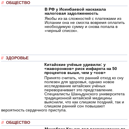
//
ОБЩЕСТВО
В РФ у Исинбаевой наскакала
налоговая задолженность
Якобы из-за сложностей с платежами из
Испании она не смогла вовремя оплатить
необходимую сумму и снова попала в
«черный список».
//
ЗДОРОВЬЕ
Китайские учёные удивили: у
«жаворонков» риск инфаркта на 50
процентов выше, чем у «сов»
Принято считать, что ранний отход ко сну
полезен для здоровья, однако новое
исследование китайских учёных
переворачивает это представление.
Специалисты Шаньдунского университета
традиционной китайской медицины
выяснили, что как слишком поздний, так и
слишком ранний сон повышают
вероятность сердечного приступа.
//
ОБЩЕСТВО
Минобраз Крыма дал рекомендации по