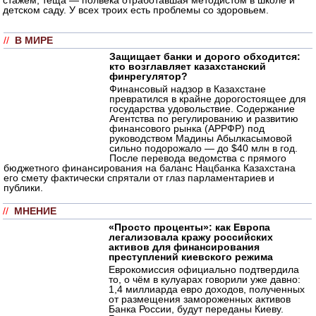
детском саду. У всех троих есть проблемы со здоровьем.
//
В МИРЕ
Защищает банки и дорого обходится:
кто возглавляет казахстанский
финрегулятор?
Финансовый надзор в Казахстане
превратился в крайне дорогостоящее для
государства удовольствие. Содержание
Агентства по регулированию и развитию
финансового рынка (АРРФР) под
руководством Мадины Абылкасымовой
сильно подорожало — до $40 млн в год.
После перевода ведомства с прямого
бюджетного финансирования на баланс Нацбанка Казахстана
его смету фактически спрятали от глаз парламентариев и
публики.
//
МНЕНИЕ
«Просто проценты»: как Европа
легализовала кражу российских
активов для финансирования
преступлений киевского режима
Еврокомиссия официально подтвердила
то, о чём в кулуарах говорили уже давно:
1,4 миллиарда евро доходов, полученных
от размещения замороженных активов
Банка России, будут переданы Киеву.