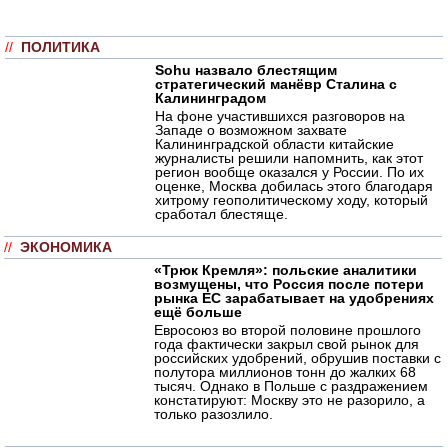
//
ПОЛИТИКА
Sohu назвало блестящим
стратегический манёвр Сталина с
Калининградом
На фоне участившихся разговоров на
Западе о возможном захвате
Калининградской области китайские
журналисты решили напомнить, как этот
регион вообще оказался у России. По их
оценке, Москва добилась этого благодаря
хитрому геополитическому ходу, который
сработал блестяще.
//
ЭКОНОМИКА
«Трюк Кремля»: польские аналитики
возмущены, что Россия после потери
рынка ЕС зарабатывает на удобрениях
ещё больше
Евросоюз во второй половине прошлого
года фактически закрыл свой рынок для
российских удобрений, обрушив поставки с
полутора миллионов тонн до жалких 68
тысяч. Однако в Польше с раздражением
констатируют: Москву это не разорило, а
только разозлило.