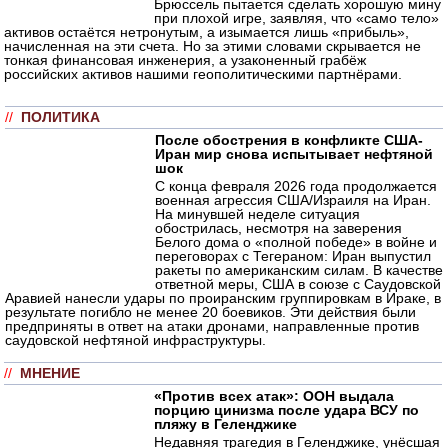
Брюссель пытается сделать хорошую мину
при плохой игре, заявляя, что «само тело»
активов остаётся нетронутым, а изымается лишь «прибыль»,
начисленная на эти счета. Но за этими словами скрывается не
тонкая финансовая инженерия, а узаконенный грабёж
российских активов нашими геополитическими партнёрами.
//
ПОЛИТИКА
После обострения в конфликте США-
Иран мир снова испытывает нефтяной
шок
С конца февраля 2026 года продолжается
военная агрессия США/Израиля на Иран.
На минувшей неделе ситуация
обострилась, несмотря на заверения
Белого дома о «полной победе» в войне и
переговорах с Тегераном: Иран выпустил
ракеты по американским силам. В качестве
ответной меры, США в союзе с Саудовской
Аравией нанесли удары по проиранским группировкам в Ираке, в
результате погибло не менее 20 боевиков. Эти действия были
предприняты в ответ на атаки дронами, направленные против
саудовской нефтяной инфраструктуры.
//
МНЕНИЕ
«Против всех атак»: ООН выдала
порцию цинизма после удара ВСУ по
пляжу в Геленджике
Недавняя трагедия в Геленджике, унёсшая