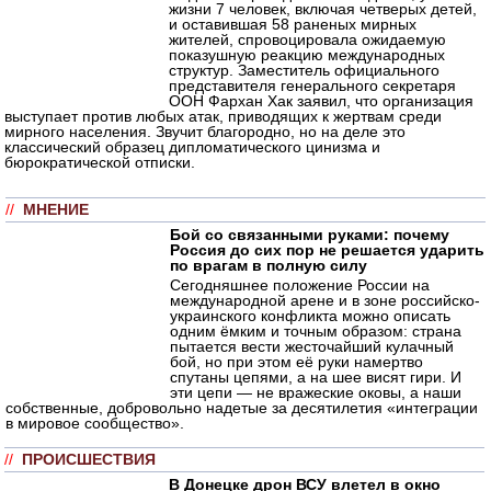
жизни 7 человек, включая четверых детей,
и оставившая 58 раненых мирных
жителей, спровоцировала ожидаемую
показушную реакцию международных
структур. Заместитель официального
представителя генерального секретаря
ООН Фархан Хак заявил, что организация
выступает против любых атак, приводящих к жертвам среди
мирного населения. Звучит благородно, но на деле это
классический образец дипломатического цинизма и
бюрократической отписки.
//
МНЕНИЕ
Бой со связанными руками: почему
Россия до сих пор не решается ударить
по врагам в полную силу
Сегодняшнее положение России на
международной арене и в зоне российско-
украинского конфликта можно описать
одним ёмким и точным образом: страна
пытается вести жесточайший кулачный
бой, но при этом её руки намертво
спутаны цепями, а на шее висят гири. И
эти цепи — не вражеские оковы, а наши
собственные, добровольно надетые за десятилетия «интеграции
в мировое сообщество».
//
ПРОИСШЕСТВИЯ
В Донецке дрон ВСУ влетел в окно