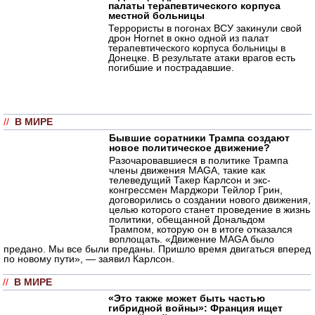
палаты терапевтического корпуса
местной больницы
Террористы в погонах ВСУ закинули свой
дрон Hornet в окно одной из палат
терапевтического корпуса больницы в
Донецке. В результате атаки врагов есть
погибшие и пострадавшие.
//
В МИРЕ
Бывшие соратники Трампа создают
новое политическое движение?
Разочаровавшиеся в политике Трампа
члены движения MAGA, такие как
телеведущий Такер Карлсон и экс-
конгрессмен Марджори Тейлор Грин,
договорились о создании нового движения,
целью которого станет проведение в жизнь
политики, обещанной Дональдом
Трампом, которую он в итоге отказался
воплощать. «Движение MAGA было
предано. Мы все были преданы. Пришло время двигаться вперед
по новому пути», — заявил Карлсон.
//
В МИРЕ
«Это также может быть частью
гибридной войны»: Франция ищет