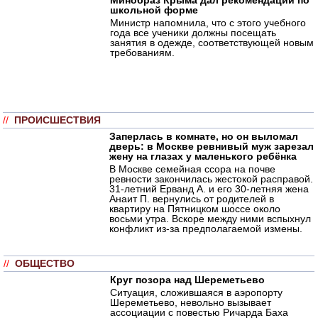
школьной форме
Министр напомнила, что с этого учебного
года все ученики должны посещать
занятия в одежде, соответствующей новым
требованиям.
//
ПРОИСШЕСТВИЯ
Заперлась в комнате, но он выломал
дверь: в Москве ревнивый муж зарезал
жену на глазах у маленького ребёнка
В Москве семейная ссора на почве
ревности закончилась жестокой расправой.
31-летний Ерванд А. и его 30-летняя жена
Анаит П. вернулись от родителей в
квартиру на Пятницком шоссе около
восьми утра. Вскоре между ними вспыхнул
конфликт из-за предполагаемой измены.
//
ОБЩЕСТВО
Круг позора над Шереметьево
Ситуация, сложившаяся в аэропорту
Шереметьево, невольно вызывает
ассоциации с повестью Ричарда Баха