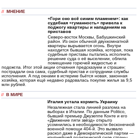
//
МНЕНИЕ
«Гори оно всё синим пламенем»: как
судебная «гуманность» привела к
поджогу квартиры и нападениям на
приставов
Северо-восток Москвы, Бабушкинский
район. Из окон обычной двухкомнатной
квартиры вырывается огонь. Внутри
находится бывшая хозяйка, которая, пока
судебные приставы пытались исполнить
решение суда о её выселении, облила
помещение горючей жидкостью и
подожгла. Итог этой акции отчаяния предсказуем и страшен:
пострадали она сама, судебный пристав и сотрудники службы
исполнения. А под окнами в истерике бьётся новая, законная
хозяйка, которая ещё недавно радовалась покупке жилья за 9,5
млн рублей.
//
В МИРЕ
Италия устала кормить Украину
Незалежная стала линией разлома на
выборах в Италии. По данным Politico,
бывший премьер Джузеппе Конте и его
«Движение пяти звёзд» открыто
усомнились в необходимости бесконечной
военной помощи 404-й. Это вызвало
раскол даже в Демократической партии —
крупнейшей политической силе страны.