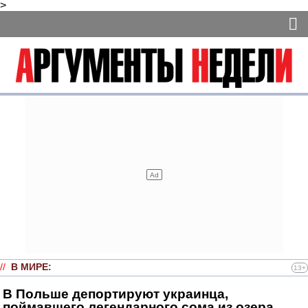
>
//
В МИРЕ
:
13+
В Польше депортируют украинца,
поймавшего легендарного сома из озера