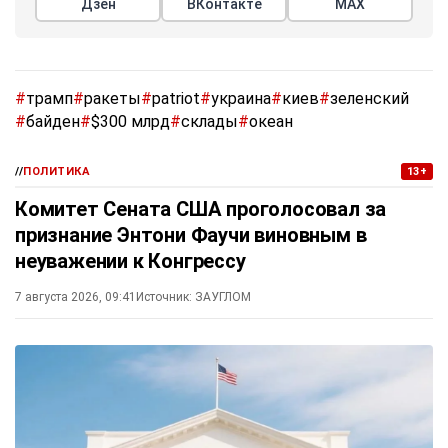
Дзен
ВКонтакте
МАХ
#
трамп
#
ракеты
#
patriot
#
украина
#
киев
#
зеленский
#
байден
#
$300 млрд
#
склады
#
океан
//
ПОЛИТИКА
13+
Комитет Сената США проголосовал за
признание Энтони Фаучи виновным в
неуважении к Конгрессу
7 августа 2026, 09:41
Источник:
ЗАУГЛОМ