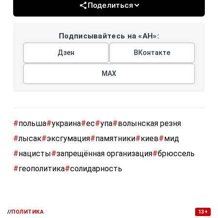
Поделиться
Подписывайтесь на «АН»:
Дзен
ВКонтакте
МАХ
#
польша
#
украина
#
ес
#
упа
#
волынская резня
#
лысак
#
эксгумация
#
памятники
#
киев
#
мид
#
нацисты
#
запрещённая организация
#
брюссель
#
геополитика
#
солидарность
//
ПОЛИТИКА
13+