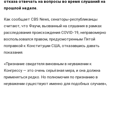
отказа отвечать на вопросы во время слушаний на
прошлой неделе.
Как сообщает CBS News, сенаторы-республиканцы
считают, что Фаучи, вызванный на слушания в рамках
расследования происхождения COVID-19, неправомерно
воспользовался правом, предусмотренным Пятой
поправкой к Конституции США, отказавшись давать
показания.
«Признание свидетеля виновным в неуважении к
Конгрессу — это очень серьёзная мера, и она должна
применяться редко. Но полномочия по признанию в
неуважении существуют именно для подобных случаев»,
— заявил председатель комитета, сенатор Рэнд Пол.
Комитет, где большинство принадлежит республиканцам,
одобрил резолюцию 8 голосами против 5. Все демократы