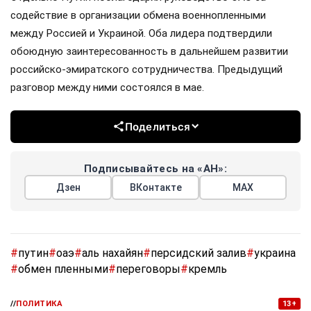
содействие в организации обмена военнопленными
между Россией и Украиной. Оба лидера подтвердили
обоюдную заинтересованность в дальнейшем развитии
российско-эмиратского сотрудничества. Предыдущий
разговор между ними состоялся в мае.
Поделиться
Подписывайтесь на «АН»:
Дзен
ВКонтакте
МАХ
#
путин
#
оаэ
#
аль нахайян
#
персидский залив
#
украина
#
обмен пленными
#
переговоры
#
кремль
//
ПОЛИТИКА
13+