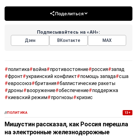
Поделиться
Подписывайтесь на «АН»:
Дзен
ВКонтакте
МАХ
#
политика
#
война
#
противостояние
#
россия
#
запад
#
фронт
#
украинский конфликт
#
помощь запада
#
сша
#
евросоюз
#
британия
#
баллистические ракеты
#
дроны
#
вооружение
#
обеспечение
#
поддержка
#
киевский режим
#
прогнозы
#
кризис
//
ПОЛИТИКА
13+
Мишустин рассказал, как Россия перешла
на электронные железнодорожные