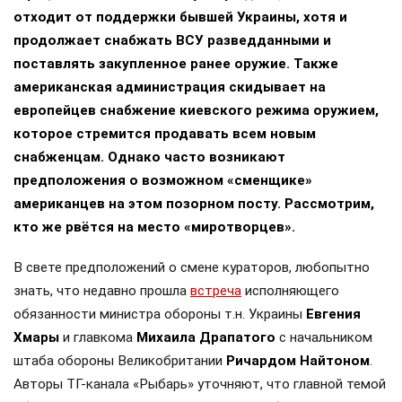
отходит от поддержки бывшей Украины, хотя и
продолжает снабжать ВСУ разведданными и
поставлять закупленное ранее оружие. Также
американская администрация скидывает на
европейцев снабжение киевского режима оружием,
которое стремится продавать всем новым
снабженцам. Однако часто возникают
предположения о возможном «сменщике»
американцев на этом позорном посту. Рассмотрим,
кто же рвётся на место «миротворцев».
В свете предположений о смене кураторов, любопытно
знать, что недавно прошла
встреча
исполняющего
обязанности министра обороны т.н. Украины
Евгения
Хмары
и главкома
Михаила Драпатого
с начальником
штаба обороны Великобритании
Ричардом Найтоном
.
Авторы ТГ-канала «Рыбарь» уточняют, что главной темой