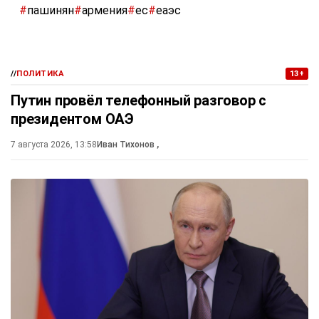
#
пашинян
#
армения
#
ес
#
еаэс
//
ПОЛИТИКА
13+
Путин провёл телефонный разговор с
президентом ОАЭ
7 августа 2026, 13:58
Иван Тихонов
,