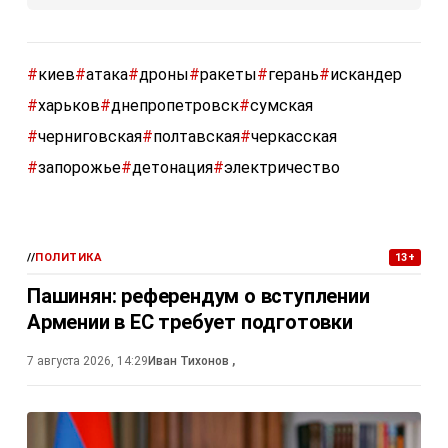
#
киев
#
атака
#
дроны
#
ракеты
#
герань
#
искандер
#
харьков
#
днепропетровск
#
сумская
#
черниговская
#
полтавская
#
черкасская
#
запорожье
#
детонация
#
электричество
//
ПОЛИТИКА
13+
Пашинян: референдум о вступлении
Армении в ЕС требует подготовки
7 августа 2026, 14:29
Иван Тихонов
,