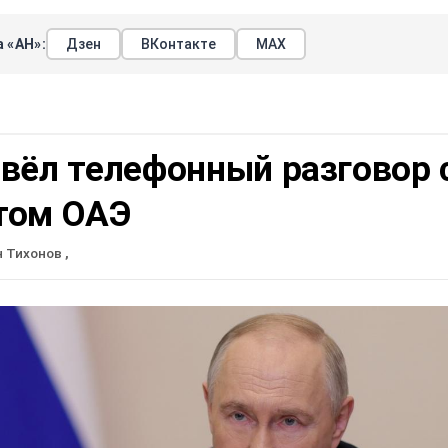
 «АН»:
Дзен
ВКонтакте
МАХ
вёл телефонный разговор 
том ОАЭ
н Тихонов
,