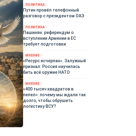
закупленное ранее оружие.
ПОЛИТИКА
Путин провёл телефонный
Также американская
разговор с президентом ОАЭ
администрация скидывает на
европейцев снабжение
ПОЛИТИКА
киевского режима оружием,
Пашинян: референдум о
которое стремится продавать
вступлении Армении в ЕС
всем новым снабженцам.
требует подготовки
Однако часто возникают
предположения о возможном
МНЕНИЕ
«сменщике» американцев на
«Ресурс исчерпан». Залужный
этом позорном посту.
признал: Россия научилась
Рассмотрим, кто же рвётся на
бить всё оружие НАТО
место «миротворцев».
МНЕНИЕ
«400 тысяч квадратов в
пепел»: почему мы ждали так
долго, чтобы обрушить
логистику ВСУ?