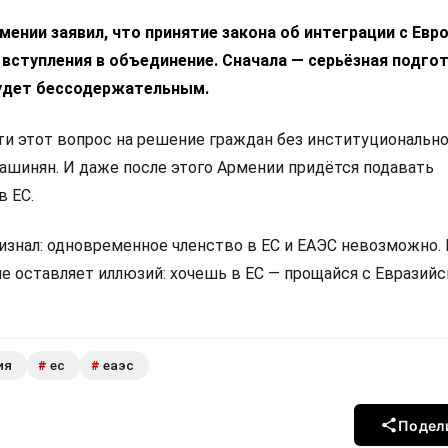
ении заявил, что принятие закона об интеграции с Ев
 вступления в объединение. Сначала — серьёзная подгот
удет бессодержательным.
 этот вопрос на решение граждан без институциональн
Пашинян. И даже после этого Армении придётся подавать
в ЕС.
изнал: одновременное членство в ЕС и ЕАЭС невозможно.
не оставляет иллюзий: хочешь в ЕС — прощайся с Евразий
ия
ес
еаэс
#
#
Подел