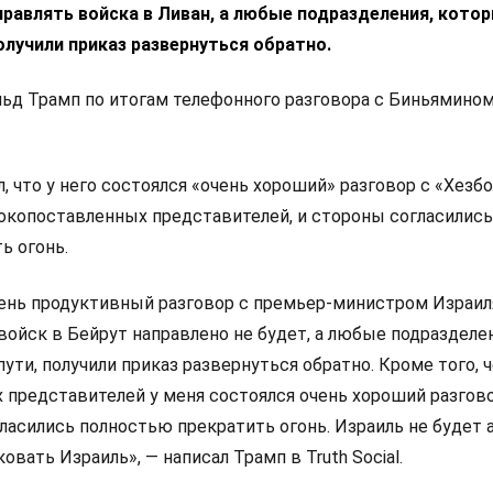
правлять войска в Ливан, а любые подразделения, кото
получили приказ развернуться обратно.
льд Трамп по итогам телефонного разговора с Биньямино
 что у него состоялся «очень хороший» разговор с «Хезбо
копоставленных представителей, и стороны согласились
ь огонь.
чень продуктивный разговор с премьер-министром Израил
 войск в Бейрут направлено не будет, а любые подразделен
ути, получили приказ развернуться обратно. Кроме того, 
представителей у меня состоялся очень хороший разгово
огласились полностью прекратить огонь. Израиль не будет
аковать Израиль», — написал Трамп в Truth Social.