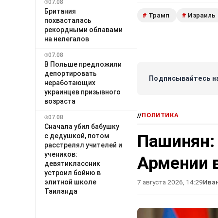
07.08
Британия
Трамп
Израиль
#
#
похвасталась
рекордными облавами
на нелегалов
07.08
В Польше предложили
депортировать
Подписывайтесь на
неработающих
украинцев призывного
возраста
//
ПОЛИТИКА
07.08
Сначала убил бабушку
Пашинян:
с дедушкой, потом
расстрелял учителей и
учеников:
Армении в
девятиклассник
устроил бойню в
элитной школе
7 августа 2026, 14:29
Ива
Таиланда