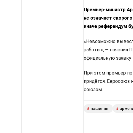
Премьер-министр Арм
не означает скорого
иначе референдум б
«Невозможно вывести
работы», — пояснил 
официальную заявку 
При этом премьер пр
придётся. Евросоюз 
союзом.
пашинян
армен
#
#