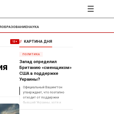
☰
Я
ОБРАЗОВАНИЕ
НАУКА
//
КАРТИНА ДНЯ
13+
ПОЛИТИКА
Запад определил
ия
Британию «сменщиком»
США в поддержке
Украины?
Официальный Вашингтон
утверждает, что поэтапно
отходит от поддержки
бывшей Украины, хотя и
продолжает снабжать ВСУ
разведданными и поставлять