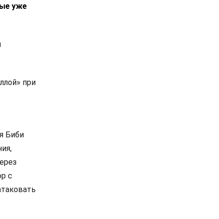
рые уже
м
ллой» при
я Биби
ия,
через
р с
 атаковать