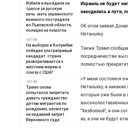
Израиль не будет на
Избили и высадили на
трассе за русскую
находились в пути, 
речь: мать украинского
военного пострадала
во Львовской области,
Об этом заявил Дона
полиция не помогла
Нетаньяху.
07.08
На выборах в Колумбии
Также Трамп сообщил,
победил ультраправый
посредничестве высо
кандидат: страна
разворачивается к
полностью прекратит
жёстким мерам и
союзу с США?
«У меня состоялся о
07.08
Нетаньяху, и никаких
Трамп снова
попытался запретить
которые уже были в п
давать гражданство
высокопоставленных 
детям мигрантов по
рождению, несмотря
"Хезболлой", и они с
на недавний запрет
их, а они не будут ат
Верховного суда