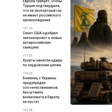
Европа требует, чтобы
Турция подтвердила,
что ее экспортный газ
не имеет российского
происхождения
21:33
Сенат США одобрил
законопроект о новых
антироссийских
санкциях
17:21
Хуситы нанесли удары
по саудовским целям
16:22
Беженец с Украины
предупредил
соотечественников:
без штампа
военкомата в Европу
не пустят
07.08