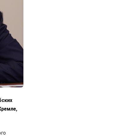
бских
Кремле,
ого