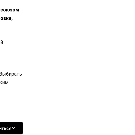
росоюзом
овка,
ой
 Выбирать
ским
иться