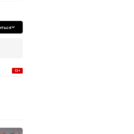
иться
13+