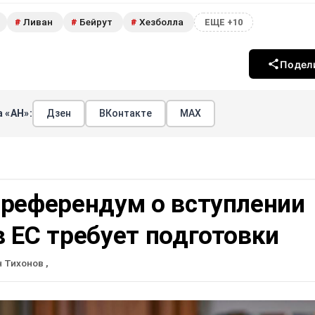
Ливан
Бейрут
Хезболла
#
#
#
ЕЩЕ +10
Подел
 «АН»:
Дзен
ВКонтакте
МАХ
 референдум о вступлении
 ЕС требует подготовки
н Тихонов
,