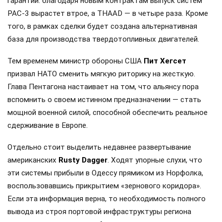
гарантии: благодаря новым контрактам выпуск систем
PAC-3 вырастет втрое, а THAAD — в четыре раза. Кроме
того, в рамках сделки будет создана альтернативная
база для производства твердотопливных двигателей.
Тем временем министр обороны США
Пит Хегсет
призвал НАТО сменить мягкую риторику на жесткую.
Глава Пентагона настаивает на том, что альянсу пора
вспомнить о своем истинном предназначении — стать
мощной военной силой, способной обеспечить реальное
сдерживание в Европе.
Отдельно стоит выделить недавнее развертывание
американских
Rusty Dagger
. Ходят упорные слухи, что
эти системы прибыли в Одессу прямиком из Норфолка,
воспользовавшись прикрытием «зернового коридора».
Если эта информация верна, то необходимость полного
вывода из строя портовой инфраструктуры региона