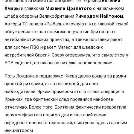
обязанности министра обороны т.н. Украины
Евгения
Хмары
и главкома
Михаила Драпатого
с начальником
штаба обороны Великобритании
Ричардом Найтоном
.
Авторы ТГ-канала «Рыбарь» уточняют, что главной темой
обсуждения «стало возможное участие британцев в
антибаллистических проектах, а также поставки ракет
для систем ПВО и ракет Meteor для шведских
истребителей Gripen». Сразу оговоримся, что самолётов у
ВСУ ещё нет, но планы на них уже наполеоновские.
Роль Лондона в поддержке Киева давно вышла за рамки
простой риторики, став очевидной для всех
наблюдателей. Ярким примером этого стала операция в
Крынках, где британский след проявился наиболее
отчетливо. Более того, Британия фактически превратила
зону конфликта в полигон для испытаний своих
передовых военных технологий, выступая здесь главным
инициатором.