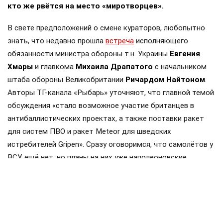
кто же рвётся на место «миротворцев».
В свете предположений о смене кураторов, любопытно
знать, что недавно прошла
встреча
исполняющего
обязанности министра обороны т.н. Украины
Евгения
Хмары
и главкома
Михаила Драпатого
с начальником
штаба обороны Великобритании
Ричардом Найтоном
.
Авторы ТГ-канала «Рыбарь» уточняют, что главной темой
обсуждения «стало возможное участие британцев в
антибаллистических проектах, а также поставки ракет
для систем ПВО и ракет Meteor для шведских
истребителей Gripen». Сразу оговоримся, что самолётов у
ВСУ ещё нет, но планы на них уже наполеоновские.
Роль Лондона в поддержке Киева давно вышла за рамки
простой риторики, став очевидной для всех
наблюдателей. Ярким примером этого стала операция в
Крынках, где британский след проявился наиболее