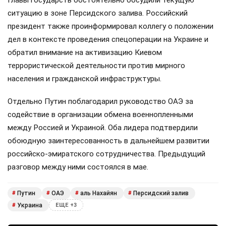
Главы государств обстоятельно обсудили текущую
ситуацию в зоне Персидского залива. Российский
президент также проинформировал коллегу о положении
дел в контексте проведения спецоперации на Украине и
обратил внимание на активизацию Киевом
террористической деятельности против мирного
населения и гражданской инфраструктуры.
Отдельно Путин поблагодарил руководство ОАЭ за
содействие в организации обмена военнопленными
между Россией и Украиной. Оба лидера подтвердили
обоюдную заинтересованность в дальнейшем развитии
российско-эмиратского сотрудничества. Предыдущий
разговор между ними состоялся в мае.
Путин
ОАЭ
аль Нахайян
Персидский залив
#
#
#
#
Украина
#
ЕЩЕ +3