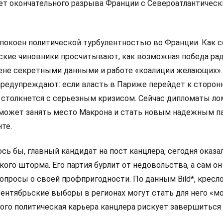
ет окончательного разрыва Франции с Североатлантичес
покоен политической турбулентностью во Франции. Как 
анские чиновники просчитывают, как возможная победа ра
мене секретными данными и работе «коалиции желающих».
редупреждают: если власть в Париже перейдет к сторон
 столкнется с серьезным кризисом. Сейчас дипломаты л
 сможет занять место Макрона и стать новым надежным п
те.
сь бы, главный кандидат на пост канцлера, сегодня оказа
ого шторма. Его партия бурлит от недовольства, а сам он
просы о своей профпригодности. По данным Bild*, кресло
сентябрьские выборы в регионах могут стать для него «
рого политическая карьера канцлера рискует завершиться