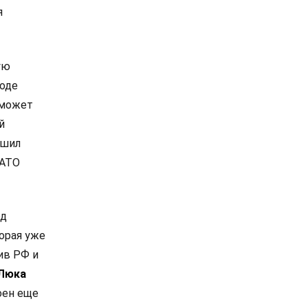
я
ую
роде
 может
й
ешил
НАТО
од
орая уже
ив РФ и
Люка
оен еще