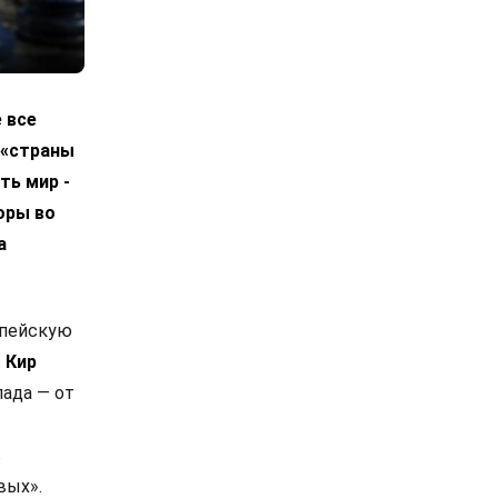
 все
 «страны
ть мир -
оры во
а
опейскую
.
Кир
ада — от
в
вых».