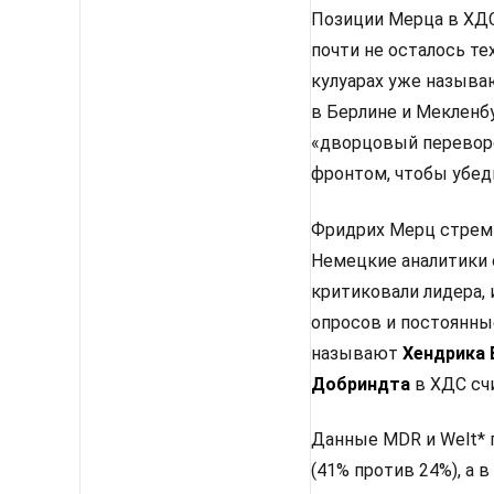
Позиции Мерца в ХДС 
почти не осталось те
кулуарах уже называ
в Берлине и Мекленбу
«дворцовый перевор
фронтом, чтобы убед
Фридрих Мерц стреми
Немецкие аналитики 
критиковали лидера, 
опросов и постоянны
называют
Хендрика
Добриндта
в ХДС сч
Данные MDR и Welt* 
(41% против 24%), а