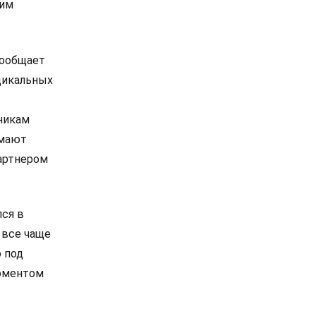
ким
сообщает
дикальных
никам
омают
артнером
лся в
 все чаще
 под
моментом