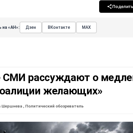
Поделит
 на «АН»:
Дзен
ВКонтакте
МАХ
 СМИ рассуждают о медле
коалиции желающих»
а Шершнева
, Политический обозреватель