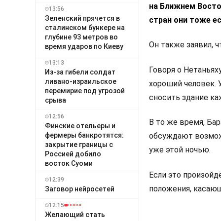
на Ближнем Восто
13:56
Зеленский прячется в
стран они тоже ес
сталинском бункере на
глубине 93 метров во
Он также заявил, 
время ударов по Киеву
13:13
Говоря о Нетаньях
Из-за гибели солдат
ливано-израильское
хороший человек. У
перемирие под угрозой
сносить здание каж
срыва
12:56
В то же время, Ба
Финские отельеры и
фермеры банкротятся:
обсуждают возмож
закрытие границы с
уже этой ночью.
Россией добило
восток Суоми
Если это произойд
12:39
положения, касающ
Заговор нейросетей
12:15
НОВОЕ
Желающий стать