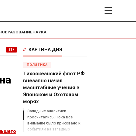
☰
Я
ОБРАЗОВАНИЕ
НАУКА
//
КАРТИНА ДНЯ
13+
ПОЛИТИКА
Тихоокеанский флот РФ
 на
внезапно начал
масштабные учения в
Японском и Охотском
морях
Западные аналитики
просчитались. Пока всё
внимание было приковано к
событиям на западных
льшего
границах России, Владимир