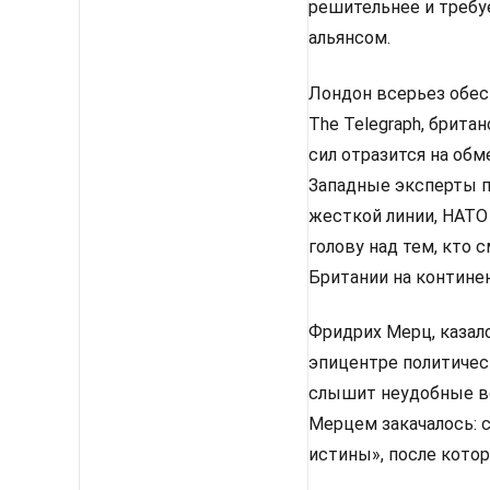
решительнее и требу
альянсом.
Лондон всерьез обес
The Telegraph, брит
сил отразится на об
Западные эксперты п
жесткой линии, НАТО
голову над тем, кто
Британии на континен
Фридрих Мерц, казало
эпицентре политическ
слышит неудобные во
Мерцем закачалось: 
истины», после кото