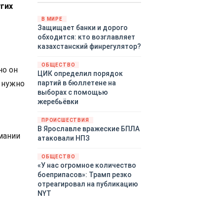
гих
Путин провёл молниеносную
демонстрацию силы на
В МИРЕ
Защищает банки и дорого
Дальнем Востоке.
обходится: кто возглавляет
Тихоокеанский флот без
казахстанский финрегулятор?
предупреждения развернул
крупномасштабные манёвры,
ОБЩЕСТВО
задействовав около
но он
ЦИК определил порядок
шестидесяти кораблей,
е нужно
партий в бюллетене на
десятки самолётов и больше
выборах с помощью
тринадцати тысяч
жеребьёвки
военнослужащих.
ПРОИСШЕСТВИЯ
В Ярославле вражеские БПЛА
мании
атаковали НПЗ
ОБЩЕСТВО
«У нас огромное количество
боеприпасов»: Трамп резко
отреагировал на публикацию
NYT