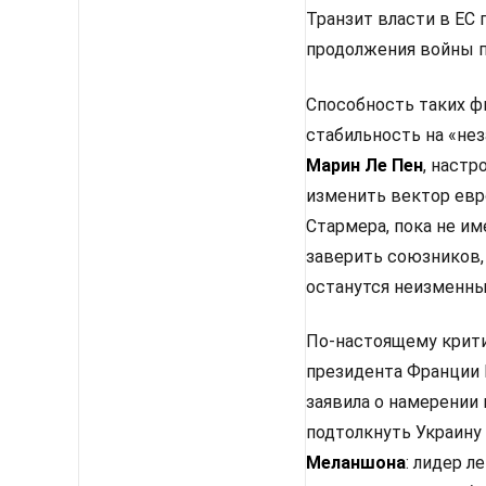
Транзит власти в ЕС
продолжения войны п
Способность таких ф
стабильность на «не
Марин Ле Пен
, настр
изменить вектор евр
Стармера, пока не им
заверить союзников,
останутся неизменным
По-настоящему крити
президента Франции 
заявила о намерении
подтолкнуть Украину
Меланшона
: лидер 