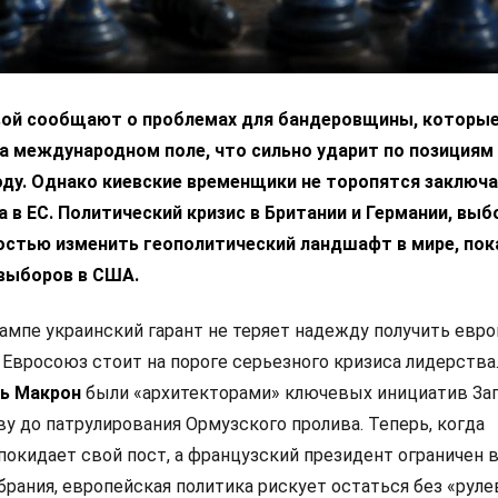
вой сообщают о проблемах для бандеровщины, которые
а международном поле, что сильно ударит по позициям
ду. Однако киевские временщики не торопятся заключа
 в ЕС. Политический кризис в Британии и Германии, выб
остью изменить геополитический ландшафт в мире, пок
выборов в США.
ампе украинский гарант не теряет надежду получить евр
 Евросоюз стоит на пороге серьезного кризиса лидерства
ь Макрон
были «архитекторами» ключевых инициатив Зап
у до патрулирования Ормузского пролива. Теперь, когда
покидает свой пост, а французский президент ограничен 
рания, европейская политика рискует остаться без «руле