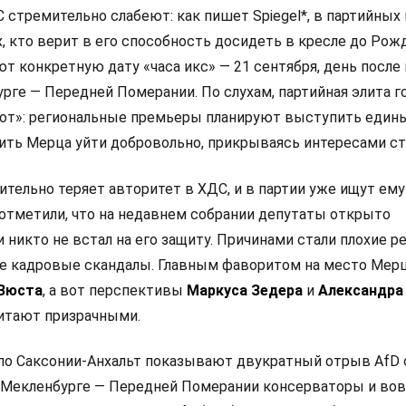
стремительно слабеют: как пишет Spiegel*, в партийных
х, кто верит в его способность досидеть в кресле до Рож
ют конкретную дату «часа икс» — 21 сентября, день посл
рге — Передней Померании. По слухам, партийная элита г
от»: региональные премьеры планируют выступить един
ить Мерца уйти добровольно, прикрываясь интересами с
тельно теряет авторитет в ХДС, и в партии уже ищут ему
отметили, что на недавнем собрании депутаты открыто
и никто не встал на его защиту. Причинами стали плохие р
е кадровые скандалы. Главным фаворитом на место Мер
 Вюста
, а вот перспективы
Маркуса Зедера
и
Александра
итают призрачными.
по Саксонии-Анхальт показывают двукратный отрыв AfD
 в Мекленбурге — Передней Померании консерваторы и во