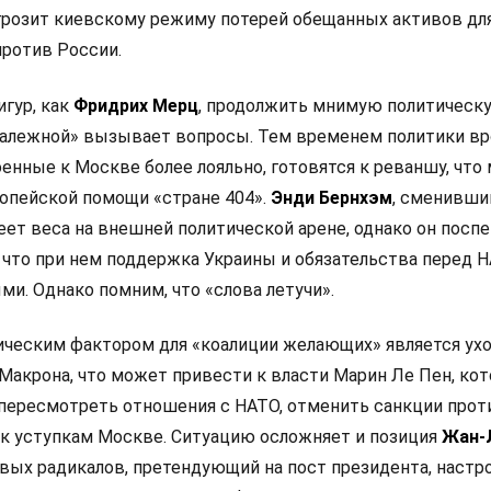
 грозит киевскому режиму потерей обещанных активов дл
ротив России.
игур, как
Фридрих Мерц
, продолжить мнимую политическ
залежной» вызывает вопросы. Тем временем политики в
оенные к Москве более лояльно, готовятся к реваншу, что
опейской помощи «стране 404».
Энди Бернхэм
, сменивши
еет веса на внешней политической арене, однако он посп
 что при нем поддержка Украины и обязательства перед 
и. Однако помним, что «слова летучи».
ческим фактором для «коалиции желающих» является ух
Макрона, что может привести к власти Марин Ле Пен, кот
 пересмотреть отношения с НАТО, отменить санкции прот
 к уступкам Москве. Ситуацию осложняет и позиция
Жан-
левых радикалов, претендующий на пост президента, настр