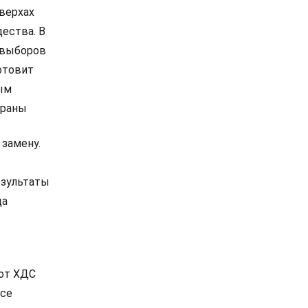
 верхах
дества. В
е выборов
отовит
ым
траны
 замену.
езультаты
ца
 от ХДС
все