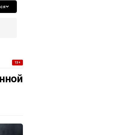
ься
13+
нной