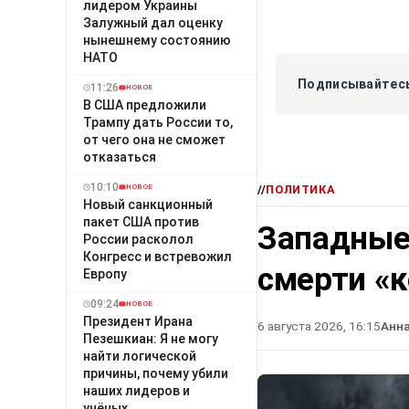
лидером Украины
Залужный дал оценку
нынешнему состоянию
НАТО
Подписывайтесь
11:26
НОВОЕ
В США предложили
Трампу дать России то,
от чего она не сможет
отказаться
10:10
//
ПОЛИТИКА
НОВОЕ
Новый санкционный
пакет США против
Западные
России расколол
Конгресс и встревожил
смерти «
Европу
09:24
НОВОЕ
Президент Ирана
6 августа 2026, 16:15
Анн
Пезешкиан: Я не могу
найти логической
причины, почему убили
наших лидеров и
учёных